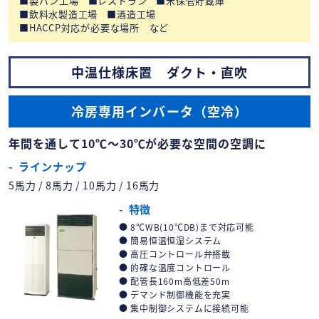
製パン工場
レストラン
米保管貯蔵庫
飲料水製造工場
酒造工場
HACCP対応が必要な場所 など
中温仕様床置 ダクト・直吹
冷房専用インバータ（空冷）
年間を通して10℃～30℃が必要な空間の空調に
ラインナップ
5馬力 / 8馬力 / 10馬力 / 16馬力
特徴
8℃WB(10℃DB)まで対応可能
簡易恒温恒湿システム
高圧コントロール弁搭載
的確な温度コントロール
配管長160m高低差50m
デマンド制御機能を充実
集中制御システムに接続可能