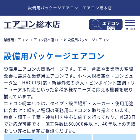
設備用パッケージエアコン | エアコン総本店
エアコン
メ
検索
MENU
ニ
ュ
業務用エアコン | エアコン総本店 TOP
設備用パッケージエアコン
ー
開
設備用パッケージエアコン
閉
設備用エアコンの商品ページです。工場、倉庫や事業所の空調
改善に最適な業務用エアコンです。小～大規模空間・コンピュ
ータ室・HACCP対応・新鮮外気の導入・ピンポイント空調・リ
ニューアル対応といった多種多様なニーズに応える機種を取り
揃えています。
エアコン総本店では、タイプ・設置場所・メーカー・使用用途
に合わせて幅広い種類の業務用エアコンを取り揃えています。
東京・埼玉・千葉・神奈川を中心に施工を行っており、最短3日
で対応が可能です。施工件数は50,000件以上、40年以上の実績
をもつ弊社に是非ご相談ください。