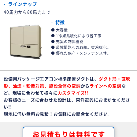
ラインナップ
40馬力から80馬力まで
特徴
大容量
1冷媒系統化により省工事
充実の制御機能
環境問題への取組。省冷媒化。
優れた保守・メンテナンス性。
設備用パッケージエアコン標準床置ダクトは、
ダクト形・直吹
形、油煙・粉塵対策、施設全体の空調
から
ラインへの空調
な
ど、現場に合わせて様々に
カスタマイズ!!
お客様のニーズに合わせた設計は、東洋電興におまかせくださ
い!!
現地に伺い無料お見積！お気軽にお問合せください。