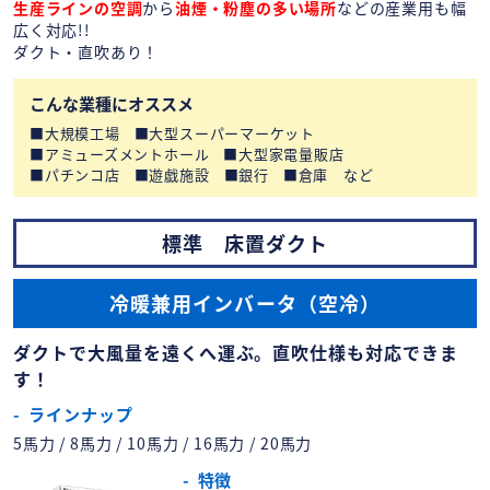
生産ラインの空調
から
油煙・粉塵の多い場所
などの産業用も幅
広く対応!!
ダクト・直吹あり！
こんな業種にオススメ
大規模工場
大型スーパーマーケット
アミューズメントホール
大型家電量販店
パチンコ店
遊戯施設
銀行
倉庫 など
標準 床置ダクト
冷暖兼用インバータ（空冷）
ダクトで大風量を遠くへ運ぶ。直吹仕様も対応できま
す！
ラインナップ
5馬力 / 8馬力 / 10馬力 / 16馬力 / 20馬力
特徴