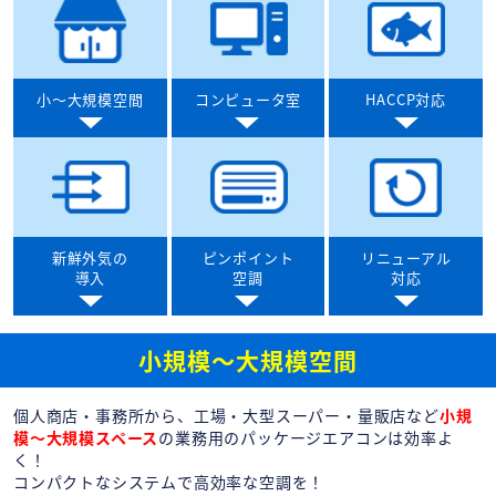
小〜大規模
空間
コンピュータ
室
HACCP
対応
新鮮外気の
ピンポイント
リニューアル
導入
空調
対応
小規模〜大規模空間
個人商店・事務所から、工場・大型スーパー・量販店など
小規
模～大規模スペース
の業務用のパッケージエアコンは効率よ
く！
コンパクトなシステムで高効率な空調を！