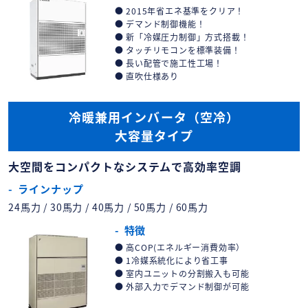
2015年省エネ基準をクリア！
デマンド制御機能！
新「冷媒圧力制御」方式搭載！
タッチリモコンを標準装備！
長い配管で施工性工場！
直吹仕様あり
冷暖兼用インバータ（空冷）
大容量タイプ
大空間をコンパクトなシステムで高効率空調
ラインナップ
24馬力 / 30馬力 / 40馬力 / 50馬力 / 60馬力
特徴
高COP(エネルギー消費効率）
1冷媒系統化により省工事
室内ユニットの分割搬入も可能
外部入力でデマンド制御が可能