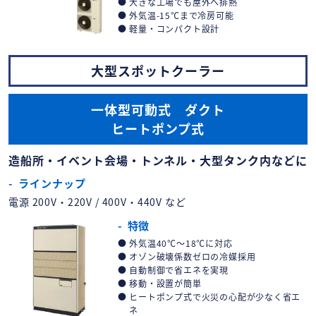
大きな工場でも屋外へ排熱
外気温-15℃まで冷房可能
軽量・コンパクト設計
大型スポットクーラー
一体型可動式 ダクト
ヒートポンプ式
造船所・イベント会場・トンネル・大型タンク内などに
ラインナップ
電源 200V・220V / 400V・440V など
特徴
外気温40℃～18℃に対応
オゾン破壊係数ゼロの冷媒採用
自動制御で省エネを実現
移動・設置が簡単
ヒートポンプ式で火災の心配が少なく省エ
ネ