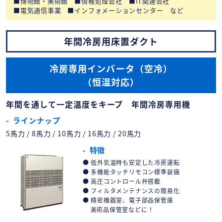
博物館・美術館
情報処理会社
IT関連会社
電気通信事業
インフォメーションセンター など
年間冷房用床置ダクト
冷房専用インバータ（空冷）
（恒温対応）
年間を通して一定温度をキープ 年間冷房専用機
ラインナップ
5馬力 / 8馬力 / 10馬力 / 16馬力 / 20馬力
特徴
低外気温時も安定した冷房運転
多機能タッチリモコン標準装備
高圧コントロール弁搭載
フィルタメンテナンスの簡易化
精密機器室、電子部品保管庫
美術品保管室などに！