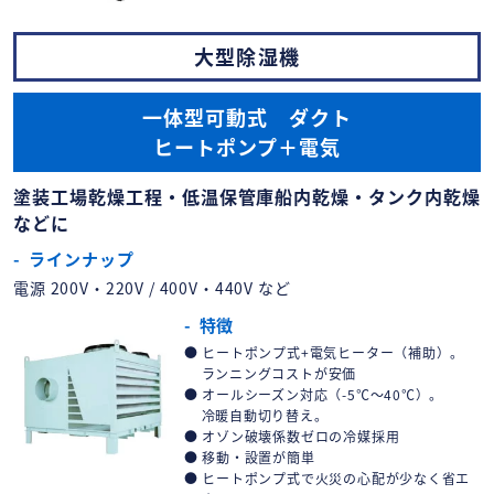
大型除湿機
一体型可動式 ダクト
ヒートポンプ＋電気
塗装工場乾燥工程・低温保管庫船内乾燥・タンク内乾燥
などに
ラインナップ
電源 200V・220V / 400V・440V など
特徴
ヒートポンプ式+電気ヒーター（補助）。
ランニングコストが安価
オールシーズン対応（-5℃～40℃）。
冷暖自動切り替え。
オゾン破壊係数ゼロの冷媒採用
移動・設置が簡単
ヒートポンプ式で火災の心配が少なく省エ