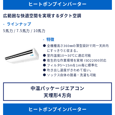
ヒートポンプインバーター
広範囲な快適空間を実現するダクト空調
ラインナップ
5馬力 / 7.5馬力 / 10馬力
特徴
全機種高さ360㎜の薄型設計で同一天井内
にすっきりと収まる。
室内温度10～30℃に適応可能
衛生的な作業環境を実現 ISO22000対応
フィルタ5～15ｍを1ｍ毎に標準化
吹き出し速度がきわめて低い。
ソックス自体の脱着・洗濯も可能
中温パッケージエアコン
天埋形4方向
ヒートポンプインバーター