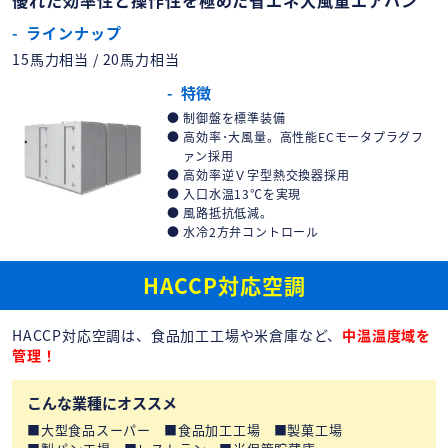
ラインナップ
15馬力相当 / 20馬力相当
特徴
制御盤を標準装備
高効率･大風量。高性能ECモータプラグフ
ァン採用
高効率逆Ｖ字型熱交換器採用
入口水温13℃を実現
風路抵抗低減。
水冷2方弁コントロール
HACCP対応空調
HACCP対応空調は、食品加工工場や米倉庫など、
中温温度域を
管理！
こんな業種にオススメ
大型食品スーパー
食品加工工場
製菓工場