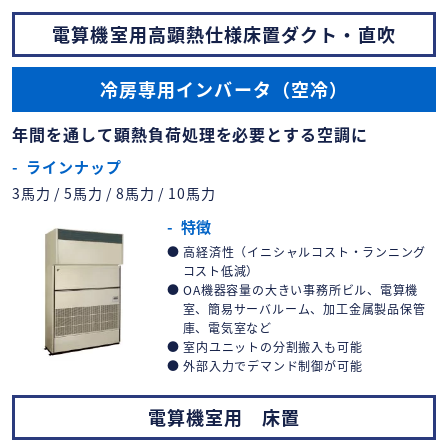
電算機室用高顕熱仕様床置ダクト・直吹
冷房専用インバータ（空冷）
年間を通して顕熱負荷処理を必要とする空調に
ラインナップ
3馬力 / 5馬力 / 8馬力 / 10馬力
特徴
高経済性（イニシャルコスト・ランニング
コスト低減）
OA機器容量の大きい事務所ビル、電算機
室、簡易サーバルーム、加工金属製品保管
庫、電気室など
室内ユニットの分割搬入も可能
外部入力でデマンド制御が可能
電算機室用 床置