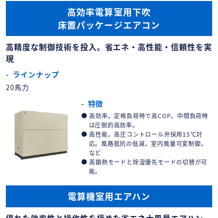
高効率電算室用下吹
床置パッケージエアコン
高精度な制御技術を投入。省エネ・高性能・信頼性を実
現
ラインナップ
20馬力
特徴
高効率。定格負荷時で高COP。中間負荷時
は圧倒的高効率。
高性能。高圧コントロール弁採用15℃対
応。風路抵抗の低減。室内風量可変制御。
など
高顕熱モードと除湿優先モードの切替が可
能。
電算機室用エアハン
優れた効率性と操作性を極めた省エネ大風量エアハン