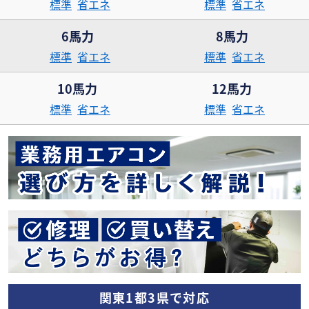
標準
省エネ
標準
省エネ
6馬力
8馬力
標準
省エネ
標準
省エネ
10馬力
12馬力
標準
省エネ
標準
省エネ
関東1都3県で対応