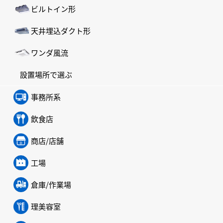
ビルトイン形
天井埋込ダクト形
ワンダ風流
設置場所で選ぶ
事務所系
飲食店
商店/店舗
工場
倉庫/作業場
理美容室