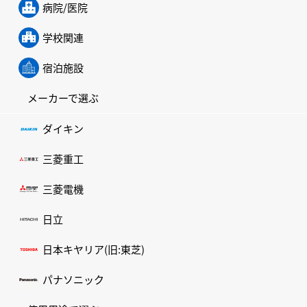
病院/医院
学校関連
宿泊施設
メーカーで選ぶ
ダイキン
三菱重工
三菱電機
日立
日本キヤリア(旧:東芝)
パナソニック