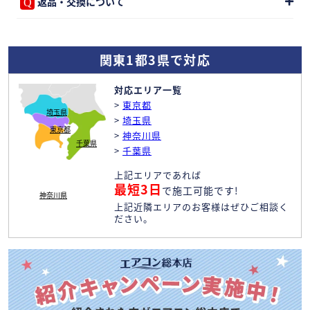
返品・交換について
関東1都3県で対応
対応エリア一覧
>
東京都
埼玉県
>
埼玉県
東京都
>
神奈川県
千葉県
>
千葉県
上記エリアであれば
最短3日
で施工可能です!
神奈川県
上記近隣エリアのお客様はぜひご相談く
ださい。