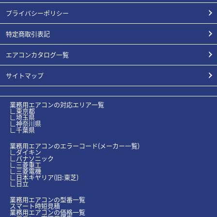
プライバシーポリシー
特定商取引表記
エアコンカタログ一覧
サイトマップ
業務用エアコンの対応エリア一覧
∟東京都
∟埼玉県
∟神奈川県
∟千葉県
業務用エアコンのエラーコード(メーカー一覧)
∟ダイキン
∟パナソニック
∟三菱重工
∟三菱電機
∟日本キヤリア(旧:東芝)
∟日立
業務用エアコンの型番一覧
スマート時短見積
業務用エアコンの価格一覧