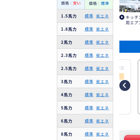
1.5馬力
標準
省エネ
キッチ
用エア
1.8馬力
標準
省エネ
2馬力
標準
省エネ
2.3馬力
標準
省エネ
2.5馬力
標準
省エネ
工時場所：【埼玉県所沢市】ダイキン
更新日：2026年07月27日
工事概要
3馬力
標準
省エネ
工事のきっかけ 印刷製紙工場の新ライン稼
働に伴い、安定した空調環境の整備が必要
になりました。特に紙は湿度や温度の影響
4馬力
標準
省エネ
を受けやすく、反りや印刷不良の原因にな
りやすいため、製品品質の安定と作業環境
の改善を両立する空調システムの新設が求
5馬力
標準
省エネ
められていました。 そこで今回、大容量パ
ッケー
6馬力
標準
省エネ
8馬力
標準
省エネ