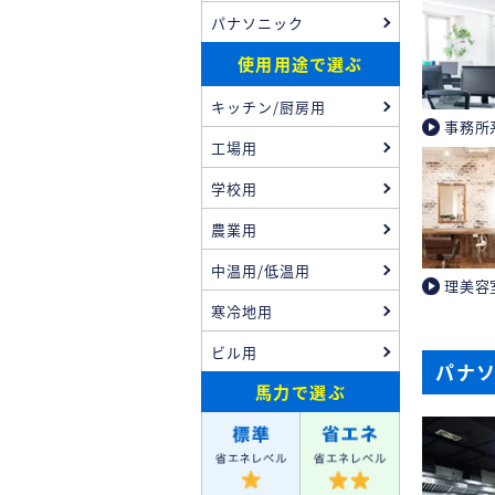
パナソニック
使用用途で選ぶ
キッチン/厨房用
事務所
工場用
学校用
農業用
中温用/低温用
理美容
寒冷地用
ビル用
パナ
馬力
で選ぶ