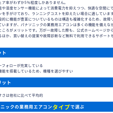
ェア率がわずか5％程度しかありません。
能や湿度センサー機能によって消費電力を抑えつつ、快適な空間に
ンを手がけており、ランニングコストを抑えたい場合に適していま
般的に機能が豊富についているものは構造も複雑化するため、故障
ていますが、パナソニックの業務用エアコンは多くの機能を備えな
ところがメリットです。万が一故障した際も、公式ホームページか
るほか、買い替えの提案や故障診断など無料で利用できるサポート
ット
ーフォローが充実している
機能を搭載しているため、機種を選びやすい
リット
すさは他社に比べて平均的
タイプ
ソニックの業務用エアコン
で選ぶ