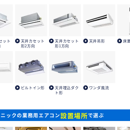
セット
天井カセット
天井カセット
天井吊形
床
向
形2方向
形1方向
ビルトイン形
天井埋込ダク
ワンダ風流
ト形
設置場所
ソニックの業務用エアコン
で選ぶ