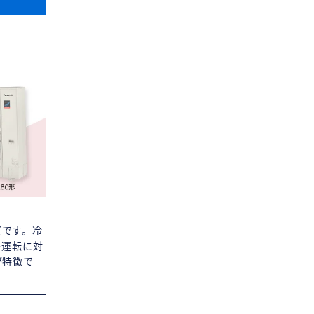
ズです。冷
房運転に対
が特徴で