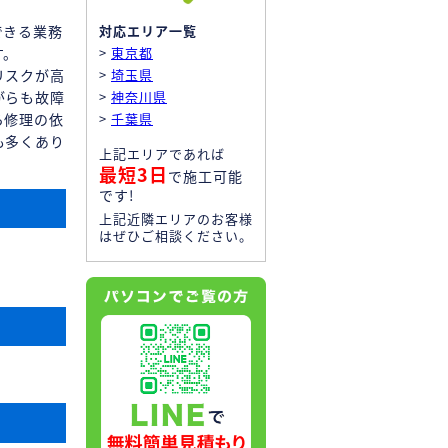
できる業務
対応エリア一覧
す。
>
東京都
リスクが高
>
埼玉県
がらも故障
>
神奈川県
ら修理の依
>
千葉県
も多くあり
上記エリアであれば
最短3日
で施工可能
です!
上記近隣エリアのお客様
はぜひご相談ください。