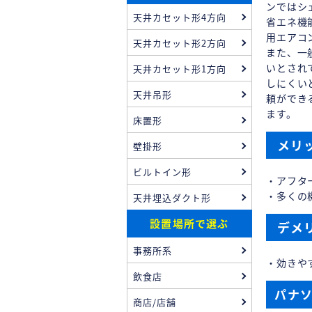
ンではシ
天井カセット形4方向
省エネ機
用エアコ
天井カセット形2方向
また、一
いとされ
天井カセット形1方向
しにくい
天井吊形
頼ができ
ます。
床置形
メリ
壁掛形
ビルトイン形
・アフタ
・多くの
天井埋込ダクト形
設置場所で選ぶ
デメ
事務所系
・効きや
飲食店
パナ
商店/店舗