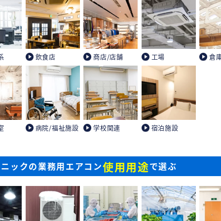
系
飲食店
商店/店舗
工場
倉
室
病院/福祉施設
学校関連
宿泊施設
使用用途
ソニックの業務用エアコン
で選ぶ