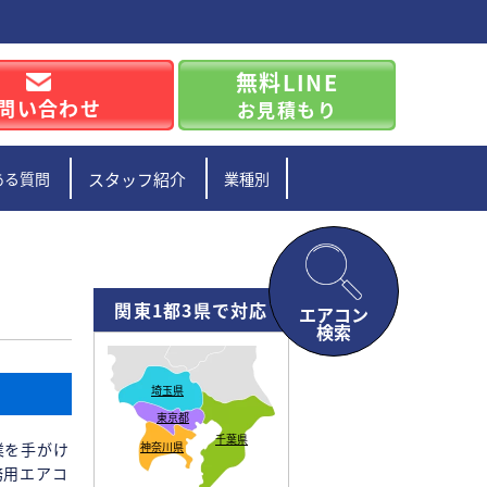
無料LINE
問い合わせ
お見積もり
ある質問
スタッフ紹介
業種別
関東1都3県で対応
エアコン
検索
埼玉県
東京都
千葉県
業を手がけ
神奈川県
務用エアコ