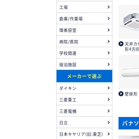
工場
倉庫/作業場
理美容室
病院/医院
天井カ
形4方
学校関連
宿泊施設
メーカーで選ぶ
ダイキン
壁掛形
三菱重工
三菱電機
パナ
日立
日本キヤリア(旧:東芝)