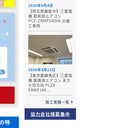
2026年6月4日
【埼玉県飯能市】三菱電
機 厨房用エアコン
PCZ-ZRMP140H6 の施
工事例
2026年4月23日
【東京都練馬区】三菱電
機 業務用エアコン 天カ
セ四方向 PLZX-
ERMP160...
施工実績一覧
協力会社様募集中
との特