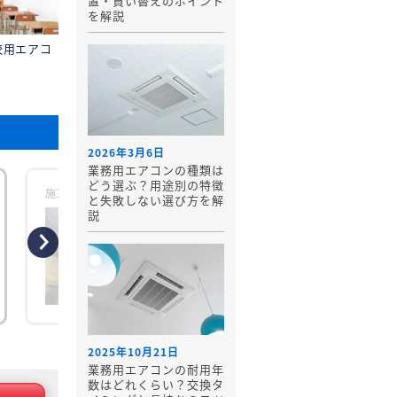
置・買い替えのポイント
を解説
校用エアコ
2026年3月6日
業務用エアコンの種類は
どう選ぶ？用途別の特徴
施工時場所：【埼玉県飯能市】三菱電機
更新日：2026年07月
と失敗しない選び方を解
説
工事概要
工事のきっかけ 長年使用されていた東芝製
の業務用エアコンについて、経年劣化に
る能力低下が見られるようになり、更新
ご検討されていました。 特に製造スペー
ではオーブンや加熱機器を使用するため
季節を問わず室温が上昇しやすく、スタ
フの方からも空調環境改善のご要望があ
たとのこと
2025年10月21日
業務用エアコンの耐用年
数はどれくらい？交換タ