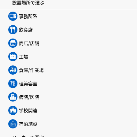
設置場所で選ぶ
事務所系
飲食店
商店/店舗
工場
倉庫/作業場
理美容室
病院/医院
学校関連
宿泊施設