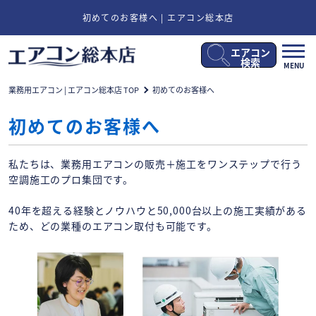
初めてのお客様へ | エアコン総本店
エアコン
メ
検索
MENU
ニ
ュ
業務用エアコン | エアコン総本店 TOP
初めてのお客様へ
ー
開
初めてのお客様へ
閉
私たちは、業務用エアコンの販売＋施工をワンステップで行う
空調施工のプロ集団です。
40年を超える経験とノウハウと50,000台以上の施工実績がある
ため、どの業種のエアコン取付も可能です。