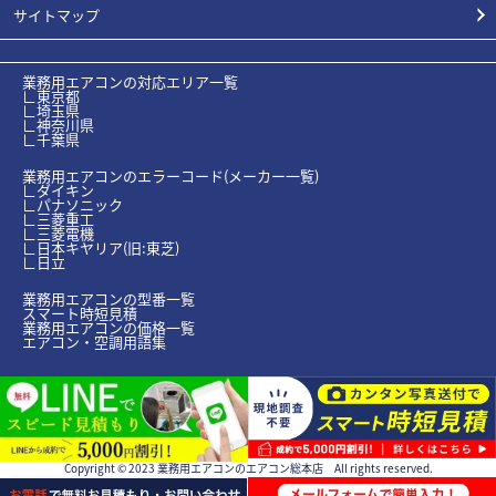
サイトマップ
業務用エアコンの対応エリア一覧
∟東京都
∟埼玉県
∟神奈川県
∟千葉県
業務用エアコンのエラーコード(メーカー一覧)
∟ダイキン
∟パナソニック
∟三菱重工
∟三菱電機
∟日本キヤリア(旧:東芝)
∟日立
業務用エアコンの型番一覧
スマート時短見積
業務用エアコンの価格一覧
エアコン・空調用語集
業務用エアコン導入に関する助成金について
Copyright © 2023 業務用エアコンのエアコン総本店 All rights reserved.