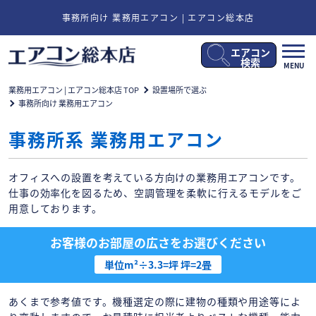
事務所向け 業務用エアコン | エアコン総本店
エアコン
メ
検索
MENU
ニ
ュ
業務用エアコン | エアコン総本店 TOP
設置場所で選ぶ
ー
事務所向け 業務用エアコン
開
閉
事務所系 業務用エアコン
オフィスへの設置を考えている方向けの業務用エアコンです。
仕事の効率化を図るため、空調管理を柔軟に行えるモデルをご
用意しております。
お客様のお部屋の広さをお選びください
単位m²÷3.3=坪 坪=2畳
あくまで参考値です。機種選定の際に建物の種類や用途等によ