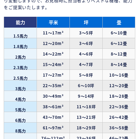
り変動しますので、お見積時に担当者よりベストな機種、能力
をご提案いたします。
能力
平米
坪
畳
11～17m²
3～5坪
6～10畳
1.5馬力
12～20m²
3～6坪
6～12畳
1.8馬力
14～22m²
4～6坪
8～12畳
2馬力
15～24m²
4～7坪
8～14畳
2.3馬力
17～27m²
5～8坪
10～16畳
2.5馬力
22～35m²
6～10坪
12～20畳
3馬力
30～49m²
9～14坪
18～28畳
4馬力
38～61m²
11～18坪
22～36畳
5馬力
43～70m²
13～21坪
26～42畳
6馬力
61～97m²
18～29坪
36～58畳
8馬力
76～122m²
23～36坪
46～72畳