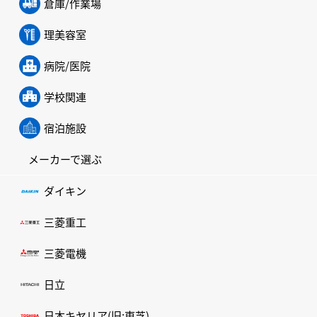
倉庫/作業場
理美容室
病院/医院
学校関連
宿泊施設
メーカーで選ぶ
ダイキン
三菱重工
三菱電機
日立
日本キヤリア(旧:東芝)