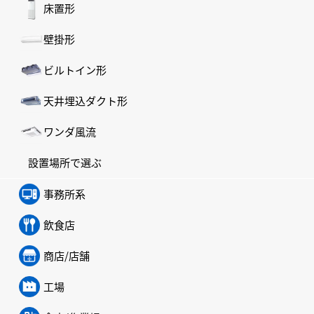
床置形
壁掛形
ビルトイン形
天井埋込ダクト形
ワンダ風流
設置場所で選ぶ
事務所系
飲食店
商店/店舗
工場