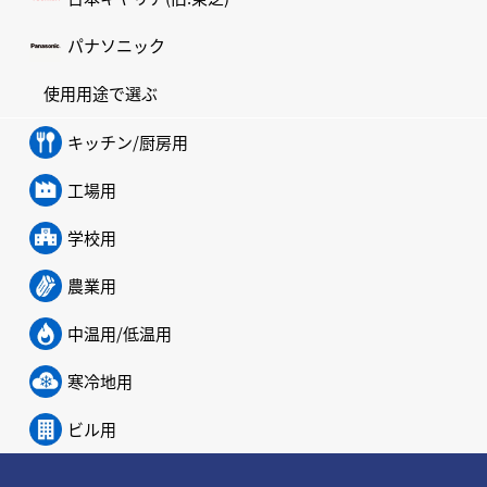
パナソニック
使用用途で選ぶ
キッチン/厨房用
工場用
学校用
農業用
中温用/低温用
寒冷地用
ビル用