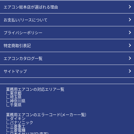
エアコン総本店が選ばれる理由
お支払い/リースについて
プライバシーポリシー
特定商取引表記
エアコンカタログ一覧
サイトマップ
業務用エアコンの対応エリア一覧
∟東京都
∟埼玉県
∟神奈川県
∟千葉県
業務用エアコンのエラーコード(メーカー一覧)
∟ダイキン
∟パナソニック
∟三菱重工
∟三菱電機
∟日本キヤリア(旧:東芝)