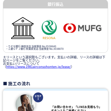
銀行振込
・りそな銀行 神田支店 当座預金 No.0538640
・三菱ＵＦＪ銀行 秋葉原支店 当座預金 No.3038870
＊リースという選択肢もございます。支払いの詳細、リースの詳細は下
記ページをご覧ください。
お支払い/リースについて
（
https://www.1981airconsohonten.jp/lease/
）
施工の流れ
STEP
1
「お問い合わせ」「LINEお見積もり」
ボタンよりご依頼ください。