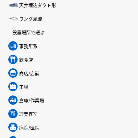
天井埋込ダクト形
ワンダ風流
設置場所で選ぶ
事務所系
飲食店
商店/店舗
工場
倉庫/作業場
理美容室
病院/医院