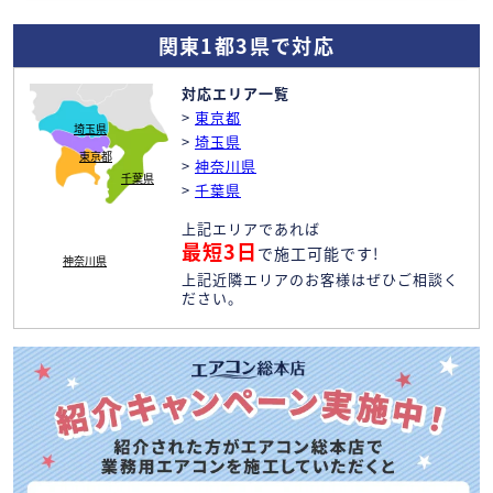
関東1都3県で対応
対応エリア一覧
>
東京都
埼玉県
>
埼玉県
東京都
>
神奈川県
千葉県
>
千葉県
上記エリアであれば
最短3日
で施工可能です!
神奈川県
上記近隣エリアのお客様はぜひご相談く
ださい。