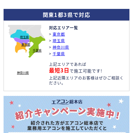
関東1都3県で対応
対応エリア一覧
>
東京都
埼玉県
>
埼玉県
東京都
>
神奈川県
千葉県
>
千葉県
上記エリアであれば
最短3日
で施工可能です!
神奈川県
上記近隣エリアのお客様はぜひご相談く
ださい。