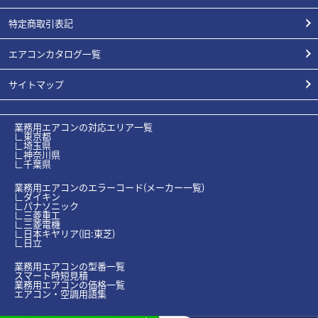
特定商取引表記
エアコンカタログ一覧
サイトマップ
業務用エアコンの対応エリア一覧
∟東京都
∟埼玉県
∟神奈川県
∟千葉県
業務用エアコンのエラーコード(メーカー一覧)
∟ダイキン
∟パナソニック
∟三菱重工
∟三菱電機
∟日本キヤリア(旧:東芝)
∟日立
業務用エアコンの型番一覧
スマート時短見積
業務用エアコンの価格一覧
エアコン・空調用語集