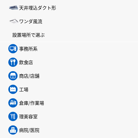
天井埋込ダクト形
ワンダ風流
設置場所で選ぶ
事務所系
飲食店
商店/店舗
工場
倉庫/作業場
理美容室
病院/医院