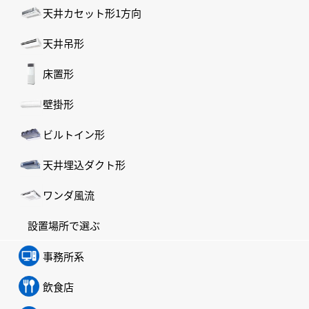
天井カセット形1方向
天井吊形
床置形
壁掛形
ビルトイン形
天井埋込ダクト形
ワンダ風流
設置場所で選ぶ
事務所系
飲食店