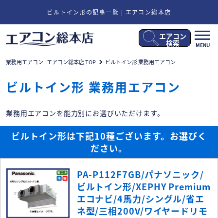
ビルトイン形の記事一覧 | エアコン総本店
エアコン
メ
検索
MENU
ニ
ュ
業務用エアコン | エアコン総本店 TOP
ビルトイン形 業務用エアコン
ー
開
ビルトイン形 業務用エアコン
閉
業務用エアコンを能力別にお選びいただけます。
ビルトイン形は下記10種ございます。お選びく
ださい。
PA-P112F7GB/パナソニック/
ビルトイン形/XEPHY Premium
エコナビ/4馬力/シングル/省エ
ネ型/三相200V/ワイヤードリモ