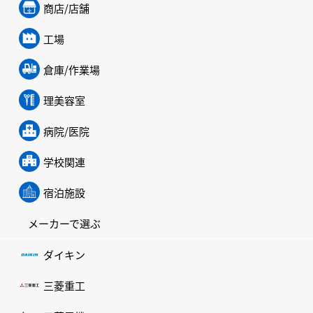
商店/店舗
工場
倉庫/作業場
理美容室
病院/医院
学校関連
宿泊施設
メーカーで選ぶ
ダイキン
三菱重工