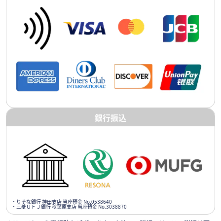
銀行振込
・りそな銀行 神田支店 当座預金 No.0538640
・三菱ＵＦＪ銀行 秋葉原支店 当座預金 No.3038870