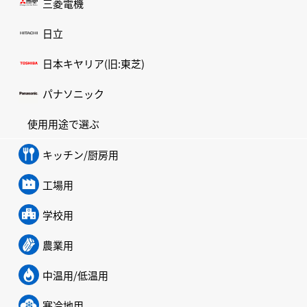
三菱電機
日立
日本キヤリア(旧:東芝)
パナソニック
使用用途で選ぶ
キッチン/厨房用
工場用
学校用
農業用
中温用/低温用
寒冷地用