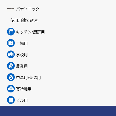
パナソニック
使用用途で選ぶ
キッチン/厨房用
工場用
学校用
農業用
中温用/低温用
寒冷地用
ビル用