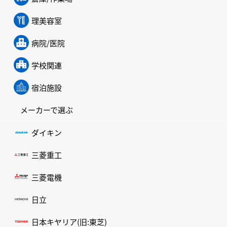
理美容室
病院/医院
学校関連
宿泊施設
メーカーで選ぶ
ダイキン
三菱重工
三菱電機
日立
日本キヤリア(旧:東芝)