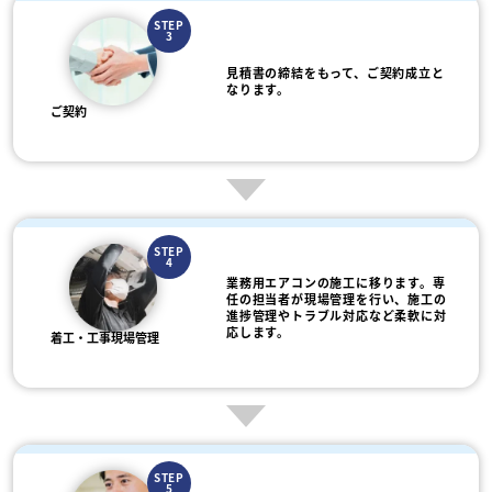
STEP
3
見積書の締結をもって、ご契約成立と
なります。
ご契約
STEP
4
業務用エアコンの施工に移ります。専
任の担当者が現場管理を行い、施工の
進捗管理やトラブル対応など柔軟に対
応します。
着工・工事現場管理
STEP
5