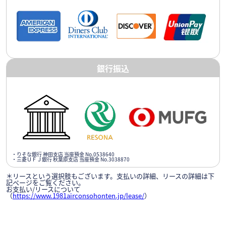
銀行振込
・りそな銀行 神田支店 当座預金 No.0538640
・三菱ＵＦＪ銀行 秋葉原支店 当座預金 No.3038870
＊リースという選択肢もございます。支払いの詳細、リースの詳細は下
記ページをご覧ください。
お支払い/リースについて
（
https://www.1981airconsohonten.jp/lease/
）