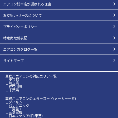
エアコン総本店が選ばれる理由
お支払い/リースについて
プライバシーポリシー
特定商取引表記
エアコンカタログ一覧
サイトマップ
業務用エアコンの対応エリア一覧
∟東京都
∟埼玉県
∟神奈川県
∟千葉県
業務用エアコンのエラーコード(メーカー一覧)
∟ダイキン
∟パナソニック
∟三菱重工
∟三菱電機
∟日本キヤリア(旧:東芝)