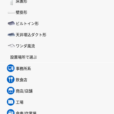
床置形
壁掛形
ビルトイン形
天井埋込ダクト形
ワンダ風流
設置場所で選ぶ
事務所系
飲食店
商店/店舗
工場
倉庫/作業場