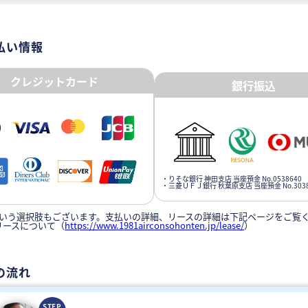
払い情報
クレジットカード
銀行振込
・りそな銀行 神田支店 当座預金 No.0538640
・三菱ＵＦＪ銀行 秋葉原支店 当座預金 No.3038
いう選択肢もございます。支払いの詳細、リースの詳細は下記ページをご覧
リースについて（
https://www.1981airconsohonten.jp/lease/
）
の流れ
STEP