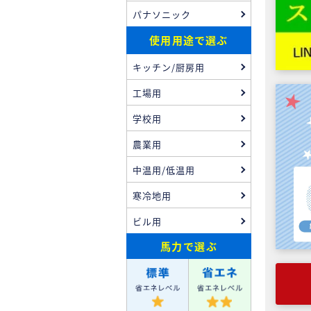
パナソニック
使用用途で選ぶ
キッチン/厨房用
工場用
学校用
農業用
中温用/低温用
寒冷地用
ビル用
馬力
で選ぶ