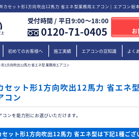
井カセット形1方向吹出12馬力 省エネ型業務用エアコン | エアコン総
受付時間 / 平日9:00〜18:00
0120-71-0405
お
初めてのお客様へ
施工実績
エアコンの豆知識
よく
形1方向吹出12馬力 省エネ型 業務用エアコン
カセット形1方向吹出12馬力 省エネ型
アコン
アコンを能力別にお選びいただけます。
カセット形1方向吹出12馬力 省エネ型は下記1種ござ