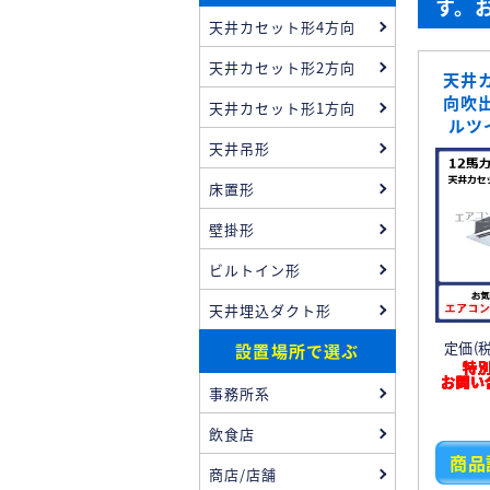
す。
天井カセット形4方向
天井カセット形2方向
天井
向吹出
天井カセット形1方向
ルツ
天井吊形
床置形
壁掛形
ビルトイン形
天井埋込ダクト形
定価(税込
設置場所で選ぶ
特
お問い
事務所系
飲食店
商品
商店/店舗