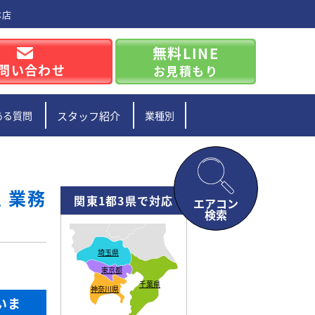
本店
無料LINE
問い合わせ
お見積もり
ある質問
スタッフ紹介
業種別
 業務
関東1都3県で対応
エアコン
検索
埼玉県
東京都
千葉県
神奈川県
いま