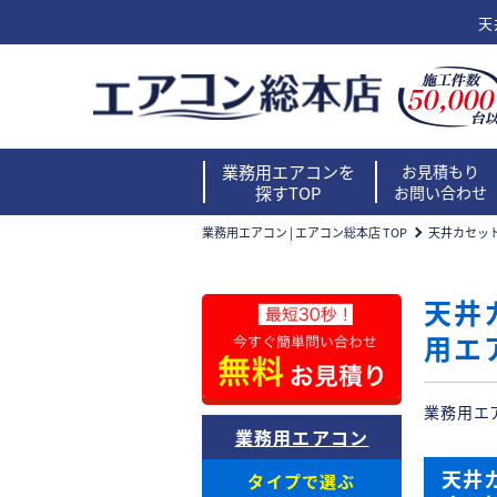
天
業務用エアコンを
お見積もり
探すTOP
お問い合わせ
業務用エアコン | エアコン総本店 TOP
天井カセット
天井
用エ
業務用エ
業務用エアコン
天井
タイプで選ぶ