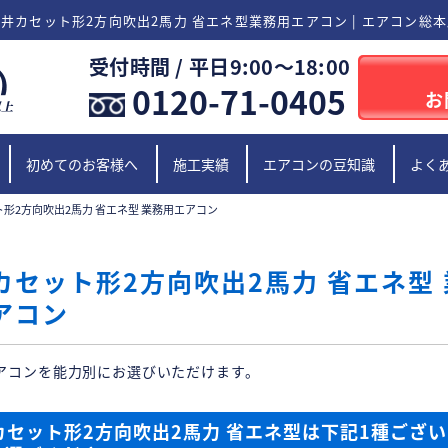
井カセット形2方向吹出2馬力 省エネ型業務用エアコン | エアコン総
受付時間 / 平日9:00〜18:00
0120-71-0405
お
初めてのお客様へ
施工実績
エアコンの豆知識
よく
形2方向吹出2馬力 省エネ型 業務用エアコン
カセット形2方向吹出2馬力 省エネ型
アコン
アコンを能力別にお選びいただけます。
カセット形2方向吹出2馬力 省エネ型は下記1種ござ