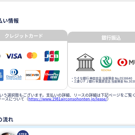
払い情報
クレジットカード
銀行振込
・りそな銀行 神田支店 当座預金 No.0538640
・三菱ＵＦＪ銀行 秋葉原支店 当座預金 No.3038
いう選択肢もございます。支払いの詳細、リースの詳細は下記ページをご覧
リースについて（
https://www.1981airconsohonten.jp/lease/
）
の流れ
STEP