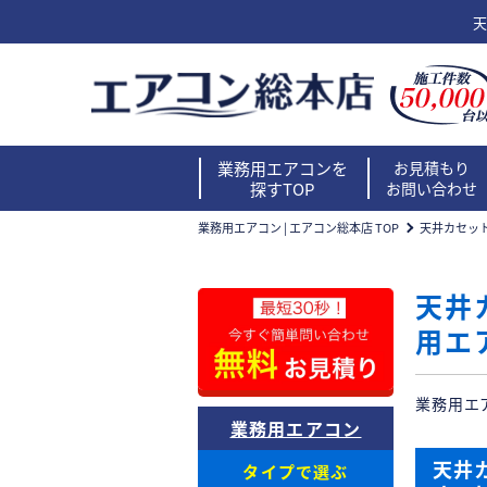
天
業務用エアコンを
お見積もり
探すTOP
お問い合わせ
業務用エアコン | エアコン総本店 TOP
天井カセット
天井
用エ
業務用エ
業務用エアコン
天井
タイプで選ぶ