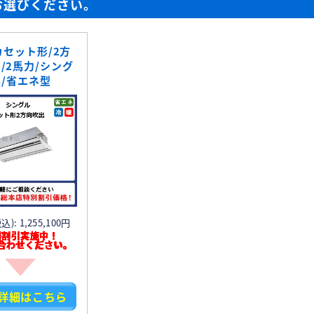
お選びください。
カセット形/2方
/2馬力/シング
ル/省エネ型
): 1,255,100円
別割引実施中！
合わせください。
詳細はこちら