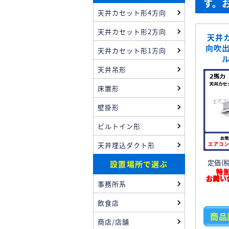
す。
天井カセット形4方向
天井カセット形2方向
天井
向吹出
天井カセット形1方向
天井吊形
床置形
壁掛形
ビルトイン形
天井埋込ダクト形
定価(税込
設置場所で選ぶ
特
お問い
事務所系
飲食店
商品
商店/店舗