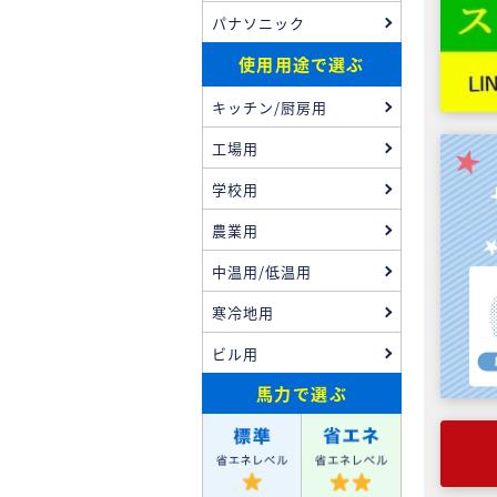
パナソニック
使用用途で選ぶ
キッチン/厨房用
工場用
学校用
農業用
中温用/低温用
寒冷地用
ビル用
馬力
で選ぶ