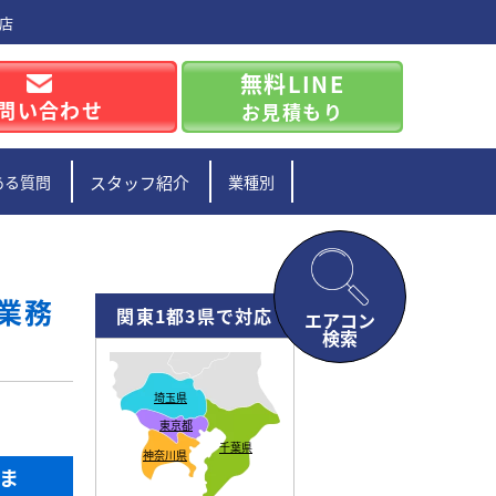
本店
無料LINE
問い合わせ
お見積もり
ある質問
スタッフ紹介
業種別
 業務
関東1都3県で対応
エアコン
検索
埼玉県
東京都
千葉県
神奈川県
いま