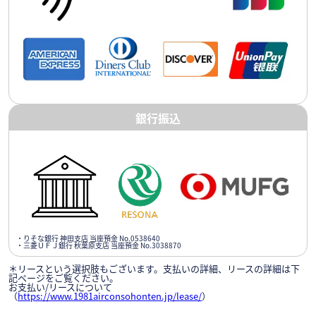
銀行振込
・りそな銀行 神田支店 当座預金 No.0538640
・三菱ＵＦＪ銀行 秋葉原支店 当座預金 No.3038870
＊リースという選択肢もございます。支払いの詳細、リースの詳細は下
記ページをご覧ください。
お支払い/リースについて
（
https://www.1981airconsohonten.jp/lease/
）