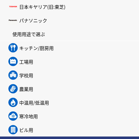
日本キヤリア(旧:東芝)
パナソニック
使用用途で選ぶ
キッチン/厨房用
工場用
学校用
農業用
中温用/低温用
寒冷地用
ビル用