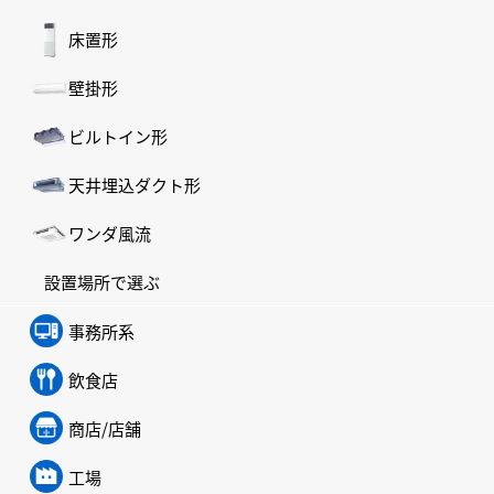
床置形
壁掛形
ビルトイン形
天井埋込ダクト形
ワンダ風流
設置場所で選ぶ
事務所系
飲食店
商店/店舗
工場