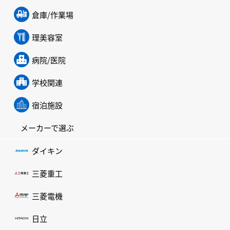
倉庫/作業場
理美容室
病院/医院
学校関連
宿泊施設
メーカーで選ぶ
ダイキン
三菱重工
三菱電機
日立