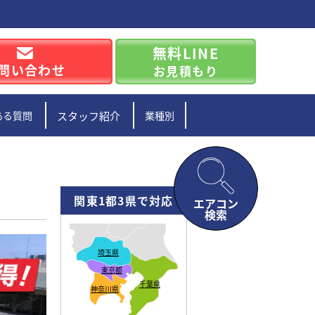
無料LINE
問い合わせ
お見積もり
ある質問
スタッフ紹介
業種別
関東1都3県で対応
エアコン
検索
埼玉県
東京都
千葉県
神奈川県