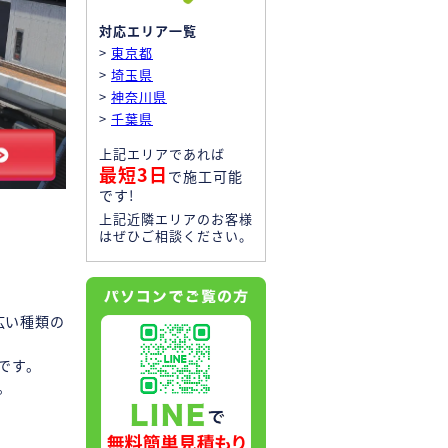
対応エリア一覧
>
東京都
>
埼玉県
>
神奈川県
>
千葉県
上記エリアであれば
最短3日
で施工可能
です!
上記近隣エリアのお客様
はぜひご相談ください。
広い種類の
です。
。