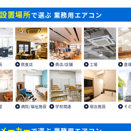
設置場所
で選ぶ 業務用エアコン
系
飲食店
商店/店舗
工場
倉
室
病院/福祉施設
学校関連
宿泊施設
そ
メーカー
で選ぶ 業務用エアコン