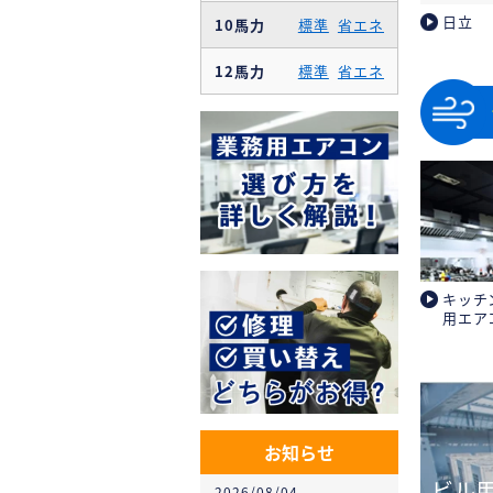
日立
10馬力
標準
省エネ
12馬力
標準
省エネ
キッチ
用エア
お知らせ
ビル
2026/08/04