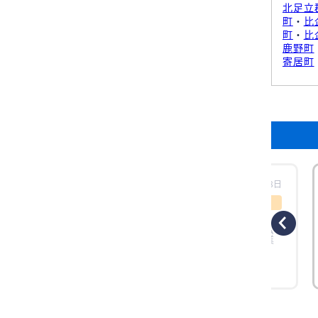
北足立
町
・
比
町
・
比
鹿野町
寄居町
工時場所：【埼玉県八潮市】天井埋め込み型
更新日：2025年08月08日
工事概要
発注者 八潮市 歯科医院様 工事場所 埼玉県
八潮市 形状タイプ 天井埋め込み型 ルーム
エアコン お客様のご要望 歯科内装の専門業
者さんからエアコン総本店さんを紹介され
ました。 美容院やアパレルショップが入居
するスタイリッシュ