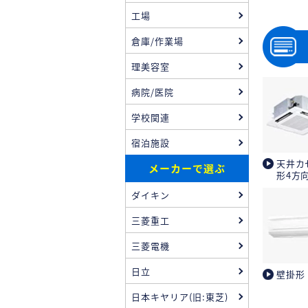
工場
倉庫/作業場
理美容室
病院/医院
学校関連
宿泊施設
天井カ
メーカーで選ぶ
形4方
ダイキン
三菱重工
三菱電機
日立
壁掛形
日本キヤリア(旧:東芝)