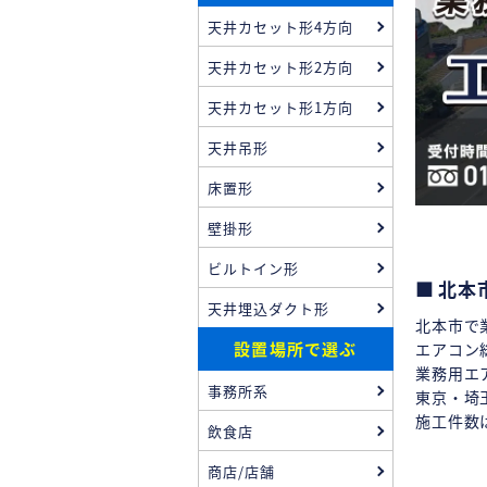
天井カセット形4方向
天井カセット形2方向
天井カセット形1方向
天井吊形
床置形
壁掛形
ビルトイン形
北本
天井埋込ダクト形
北本市で
設置場所で選ぶ
エアコン
業務用エ
事務所系
東京・埼
施工件数
飲食店
商店/店舗