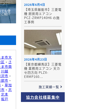
2026年6月4日
【埼玉県飯能市】三菱電
所でも使
機 厨房用エアコン
をご紹介
PCZ-ZRMP140H6 の施
工事例
たま市大
2026年4月23日
央区
・
さ
【東京都練馬区】三菱電
たま市南
機 業務用エアコン 天カ
・
川越
セ四方向 PLZX-
所沢市
・
ERMP160...
日部市
・
市
・
草加
施工実績一覧
霞市
・
志
・
北本
協力会社様募集中
・
坂戸