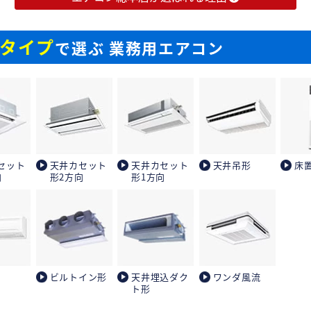
タイプ
で選ぶ 業務用エアコン
セット
天井カセット
天井カセット
天井吊形
床
向
形2方向
形1方向
ビルトイン形
天井埋込ダク
ワンダ風流
ト形