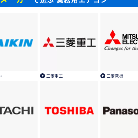
ン
三菱重工
三菱電機