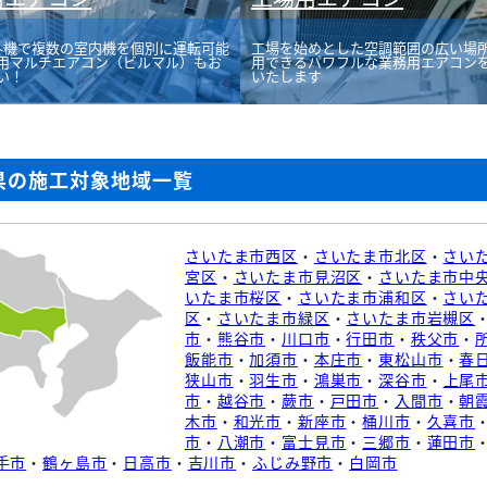
外機で複数の室内機を個別に運転可能
工場を始めとした空調範囲の広い場
用マルチエアコン（ビルマル）もお
用できるパワフルな業務用エアコン
い！
いたします
県の施工対象地域一覧
さいたま市西区
・
さいたま市北区
・
さい
宮区
・
さいたま市見沼区
・
さいたま市中
いたま市桜区
・
さいたま市浦和区
・
さい
区
・
さいたま市緑区
・
さいたま市岩槻区
市
・
熊谷市
・
川口市
・
行田市
・
秩父市
・
飯能市
・
加須市
・
本庄市
・
東松山市
・
春
狭山市
・
羽生市
・
鴻巣市
・
深谷市
・
上尾
市
・
越谷市
・
蕨市
・
戸田市
・
入間市
・
朝
木市
・
和光市
・
新座市
・
桶川市
・
久喜市
市
・
八潮市
・
富士見市
・
三郷市
・
蓮田市
手市
・
鶴ヶ島市
・
日高市
・
吉川市
・
ふじみ野市
・
白岡市