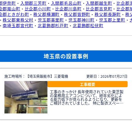
郡伊奈町
・
入間郡三芳町
・
入間郡毛呂山町
・
入間郡越生町
・
比企郡
企郡嵐山町
・
比企郡小川町
・
比企郡川島町
・
比企郡吉見町
・
比企郡
企郡ときがわ町
・
秩父郡横瀬町
・
秩父郡皆野町
・
秩父郡長瀞町
・
秩
・
秩父郡東秩父村
・
児玉郡美里町
・
児玉郡神川町
・
児玉郡上里町
・
・
南埼玉郡宮代町
・
北葛飾郡杉戸町
・
北葛飾郡松伏町
埼玉県の設置事例
施工時場所：【埼玉県飯能市】三菱電機
更新日：2026年07月27日
工事概要
工事のきっかけ 長年使用されていた東芝製
の業務用エアコンについて、経年劣化によ
る能力低下が見られるようになり、更新を
ご検討されていました。 特に製造スペース
ではオーブンや加熱機器を使用するため、
季節を問わず室温が上昇しやすく、スタッ
フの方からも空調環境改善のご要望があっ
たとのこと