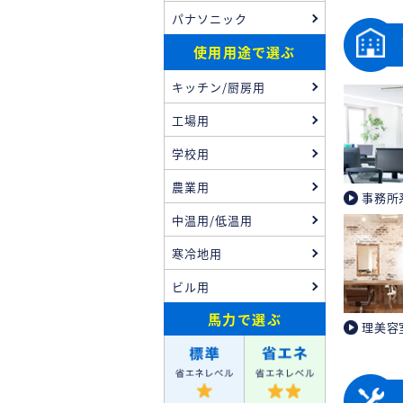
パナソニック
使用用途で選ぶ
キッチン/厨房用
工場用
学校用
農業用
事務所
中温用/低温用
寒冷地用
ビル用
馬力
で選ぶ
理美容