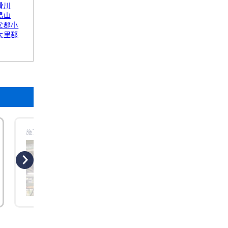
滑川
鳩山
父郡小
大里郡
施工時場所：【埼玉県所沢市】ダイキン
更新日：2026年07月
工事概要
工事のきっかけ 印刷製紙工場の新ライン稼
働に伴い、安定した空調環境の整備が必
になりました。特に紙は湿度や温度の影
を受けやすく、反りや印刷不良の原因に
りやすいため、製品品質の安定と作業環
の改善を両立する空調システムの新設が
められていました。 そこで今回、大容量
ッケー