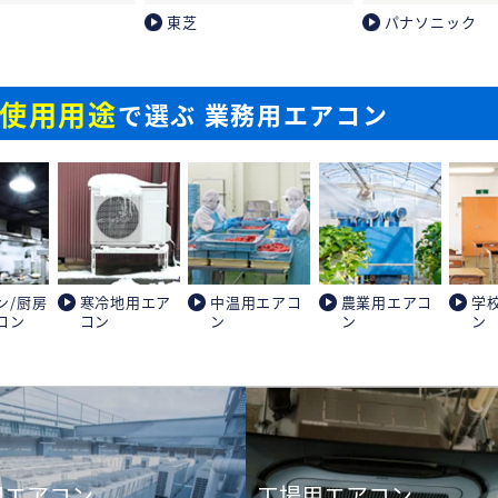
東芝
パナソニック
使用用途
で選ぶ 業務用エアコン
ン/厨房
寒冷地用エア
中温用エアコ
農業用エアコ
学
コン
コン
ン
ン
ン
用エアコン
工場用エアコン