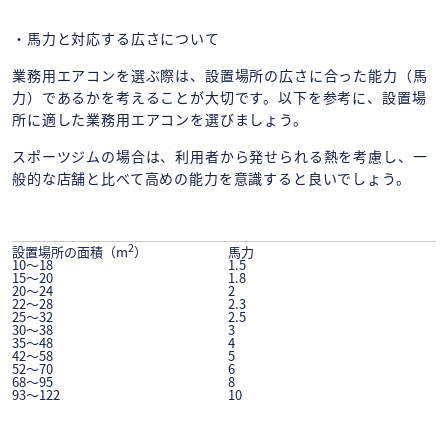
・馬力と対応する広さについて
業務用エアコンを選ぶ際は、設置場所の広さに合った能力（馬
力）であるかを考えることが大切です。以下を参考に、設置場
所に適した業務用エアコンを選びましょう。
スポーツジムの場合は、利用者から発せられる熱を考慮し、一
般的な店舗と比べて高めの能力を意識すると良いでしょう。
2
馬力
設置場所の面積（m
）
10～18
1.5
15～20
1.8
20～24
2
22～28
2.3
25～32
2.5
30～38
3
35～48
4
42～58
5
52～70
6
68～95
8
93～122
10