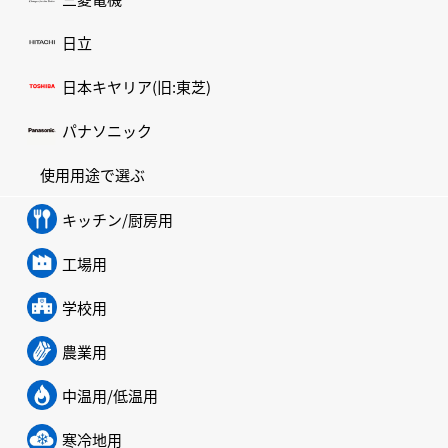
日立
日本キヤリア(旧:東芝)
パナソニック
使用用途で選ぶ
キッチン/厨房用
工場用
学校用
農業用
中温用/低温用
寒冷地用