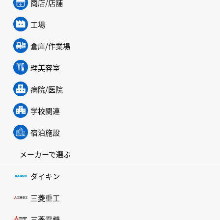
商店/店舗
工場
倉庫/作業場
理美容室
病院/医院
学校関連
宿泊施設
メーカーで選ぶ
ダイキン
三菱重工
三菱電機