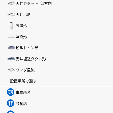
天井カセット形1方向
天井吊形
床置形
壁掛形
ビルトイン形
天井埋込ダクト形
ワンダ風流
設置場所で選ぶ
事務所系
飲食店