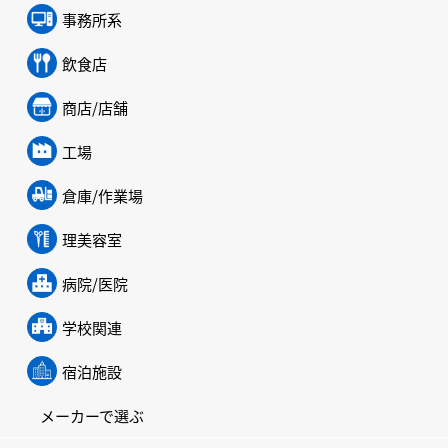
事務所系
飲食店
商店/店舗
工場
倉庫/作業場
理美容室
病院/医院
学校関連
宿泊施設
メーカーで選ぶ