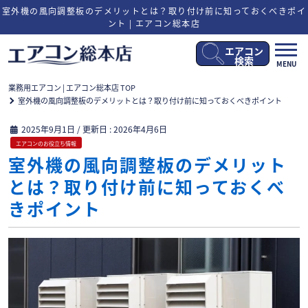
室外機の風向調整板のデメリットとは？取り付け前に知っておくべきポイ
ント | エアコン総本店
エアコン
メ
検索
MENU
ニ
ュ
業務用エアコン | エアコン総本店 TOP
ー
室外機の風向調整板のデメリットとは？取り付け前に知っておくべきポイント
開
閉
2025年9月1日
/ 更新日 :
2026年4月6日
エアコンのお役立ち情報
室外機の風向調整板のデメリット
とは？取り付け前に知っておくべ
きポイント