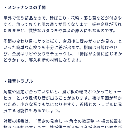
・メンテナンスの手間
屋外で使う部品なので、砂ぼこり・花粉・落ち葉などが付きや
すく、放っておくと風の通りが悪くなります。板や金具が汚れ
たままだと、微妙なガタつきや異音の原因にもなるのです。
季節の変わり目にサッと拭く、台風後に緩みがないか見る、と
いった簡単な点検でも十分に差が出ます。樹脂は日焼けやひ
び、金属はサビや反りをチェックし、「掃除が面倒に感じるか
どうか」も、導入判断の材料になります。
・騒音トラブル
角度や固定が合っていないと、風が板の端でぶつかってヒュー
ヒューという風切り音が出ることがあります。夜は周囲が静か
なため、小さな音でも気になりやすく、近隣とのトラブルに発
展する可能性もあるでしょう。
対策の順番は、「固定の見直し → 角度の微調整 → 板の位置を
数センチ動かす」です。端が鋭すぎる板は音が出やすい傾向が