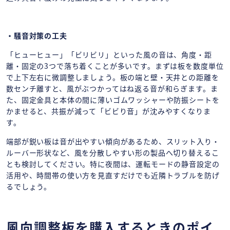
・騒音対策の工夫
「ヒューヒュー」「ビリビリ」といった風の音は、角度・距
離・固定の3つで落ち着くことが多いです。まずは板を数度単位
で上下左右に微調整しましょう。板の端と壁・天井との距離を
数センチ離すと、風がぶつかってはね返る音が和らぎます。ま
た、固定金具と本体の間に薄いゴムワッシャーや防振シートを
かませると、共振が減って「ビビり音」が沈みやすくなりま
す。
端部が鋭い板は音が出やすい傾向があるため、スリット入り・
ルーバー形状など、風を分散しやすい形の製品へ切り替えるこ
とも検討してください。特に夜間は、運転モードの静音設定の
活用や、時間帯の使い方を見直すだけでも近隣トラブルを防げ
るでしょう。
風向調整板を購入するときのポイ