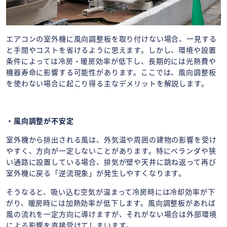
エアコンの室外機に風向調整板を取り付けない場合、一見する
と手間やコストを省けるように思えます。しかし、環境や設置
条件によっては冷房・暖房効率が低下し、長期的には光熱費や
機器寿命に影響する可能性があります。ここでは、風向調整板
を使わない場合に起こり得る主なデメリットを解説します。
・風向調整が不安定
室外機から排出される風は、外気温や周囲の建物の影響を受け
やすく、方向が一定しないことがあります。特にベランダや狭
い通路に設置している場合、排気が壁や天井に跳ね返って再び
室外機に戻る「逆流現象」が発生しやすくなります。
そうなると、吸い込む空気が温まって冷房時には冷却効率が下
がり、暖房時には加熱効率が低下します。風向調整板があれば
風の流れを一定方向に導けますが、それがない場合は外部環境
による影響を直接受けてしまいます。