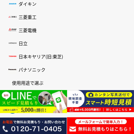
ダイキン
三菱重工
三菱電機
日立
日本キヤリア(旧:東芝)
パナソニック
使用用途で選ぶ
キッチン/厨房用
工場用
学校用