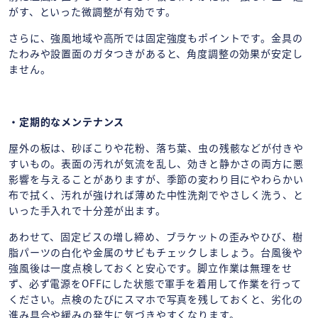
がす、といった微調整が有効です。
さらに、強風地域や高所では固定強度もポイントです。金具の
たわみや設置面のガタつきがあると、角度調整の効果が安定し
ません。
・定期的なメンテナンス
屋外の板は、砂ぼこりや花粉、落ち葉、虫の残骸などが付きや
すいもの。表面の汚れが気流を乱し、効きと静かさの両方に悪
影響を与えることがありますが、季節の変わり目にやわらかい
布で拭く、汚れが強ければ薄めた中性洗剤でやさしく洗う、と
いった手入れで十分差が出ます。
あわせて、固定ビスの増し締め、ブラケットの歪みやひび、樹
脂パーツの白化や金属のサビもチェックしましょう。台風後や
強風後は一度点検しておくと安心です。脚立作業は無理をせ
ず、必ず電源をOFFにした状態で軍手を着用して作業を行って
ください。点検のたびにスマホで写真を残しておくと、劣化の
進み具合や緩みの発生に気づきやすくなります。