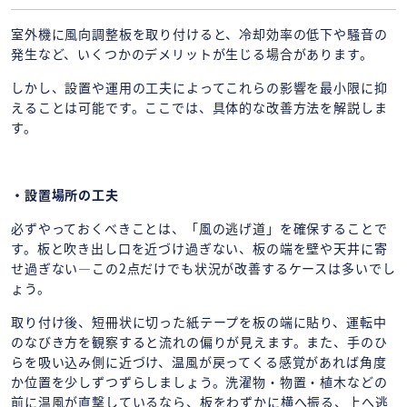
室外機に風向調整板を取り付けると、冷却効率の低下や騒音の
発生など、いくつかのデメリットが生じる場合があります。
しかし、設置や運用の工夫によってこれらの影響を最小限に抑
えることは可能です。ここでは、具体的な改善方法を解説しま
す。
・設置場所の工夫
必ずやっておくべきことは、「風の逃げ道」を確保することで
す。板と吹き出し口を近づけ過ぎない、板の端を壁や天井に寄
せ過ぎない—この2点だけでも状況が改善するケースは多いでし
ょう。
取り付け後、短冊状に切った紙テープを板の端に貼り、運転中
のなびき方を観察すると流れの偏りが見えます。また、手のひ
らを吸い込み側に近づけ、温風が戻ってくる感覚があれば角度
か位置を少しずつずらしましょう。洗濯物・物置・植木などの
前に温風が直撃しているなら、板をわずかに横へ振る、上へ逃