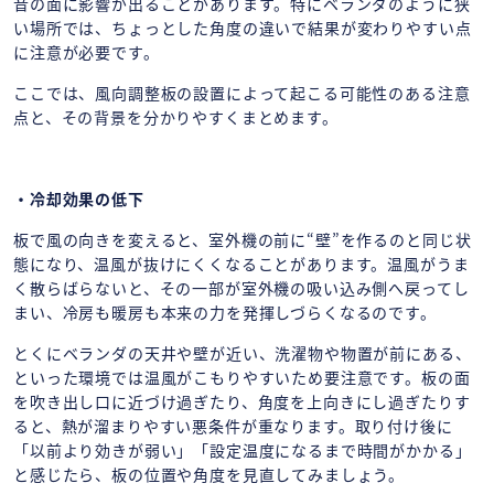
音の面に影響が出ることがあります。特にベランダのように狭
い場所では、ちょっとした角度の違いで結果が変わりやすい点
に注意が必要です。
ここでは、風向調整板の設置によって起こる可能性のある注意
点と、その背景を分かりやすくまとめます。
・冷却効果の低下
板で風の向きを変えると、室外機の前に“壁”を作るのと同じ状
態になり、温風が抜けにくくなることがあります。温風がうま
く散らばらないと、その一部が室外機の吸い込み側へ戻ってし
まい、冷房も暖房も本来の力を発揮しづらくなるのです。
とくにベランダの天井や壁が近い、洗濯物や物置が前にある、
といった環境では温風がこもりやすいため要注意です。板の面
を吹き出し口に近づけ過ぎたり、角度を上向きにし過ぎたりす
ると、熱が溜まりやすい悪条件が重なります。取り付け後に
「以前より効きが弱い」「設定温度になるまで時間がかかる」
と感じたら、板の位置や角度を見直してみましょう。