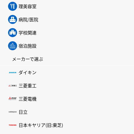
理美容室
病院/医院
学校関連
宿泊施設
メーカーで選ぶ
ダイキン
三菱重工
三菱電機
日立
日本キヤリア(旧:東芝)