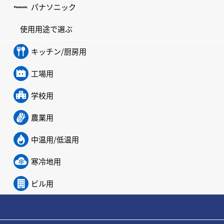
パナソニック
使用用途で選ぶ
キッチン/厨房用
工場用
学校用
農業用
中温用/低温用
寒冷地用
ビル用