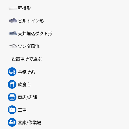
壁掛形
ビルトイン形
天井埋込ダクト形
ワンダ風流
設置場所で選ぶ
事務所系
飲食店
商店/店舗
工場
倉庫/作業場