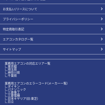
お支払い/リースについて
プライバシーポリシー
特定商取引表記
エアコンカタログ一覧
サイトマップ
業務用エアコンの対応エリア一覧
∟東京都
∟埼玉県
∟神奈川県
∟千葉県
業務用エアコンのエラーコード(メーカー一覧)
∟ダイキン
∟パナソニック
∟三菱重工
∟三菱電機
∟日本キヤリア(旧:東芝)
∟日立