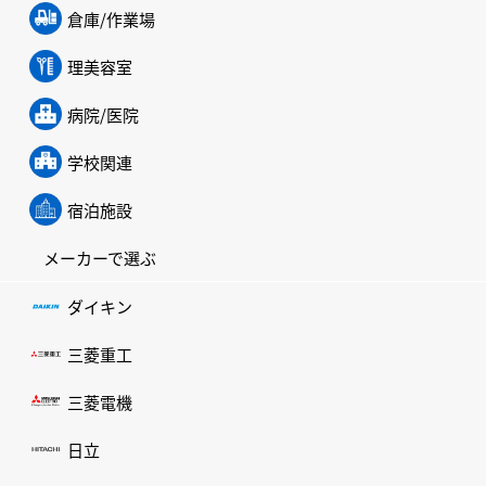
倉庫/作業場
理美容室
病院/医院
学校関連
宿泊施設
メーカーで選ぶ
ダイキン
三菱重工
三菱電機
日立