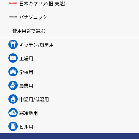
日本キヤリア(旧:東芝)
パナソニック
使用用途で選ぶ
キッチン/厨房用
工場用
学校用
農業用
中温用/低温用
寒冷地用
ビル用