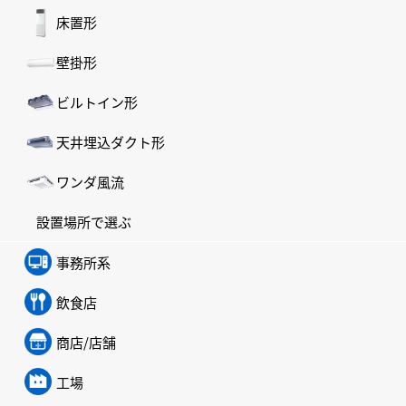
床置形
壁掛形
ビルトイン形
天井埋込ダクト形
ワンダ風流
設置場所で選ぶ
事務所系
飲食店
商店/店舗
工場