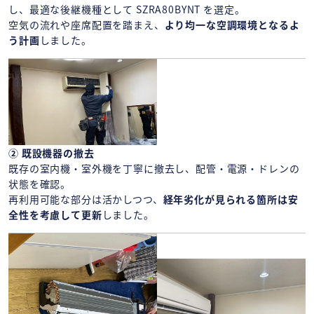
し、最適な後継機種として SZRA80BYNT を選定。
空気の流れや座席配置を踏まえ、
より均一な空調環境となるよ
う計画
しました。
② 既設機器の撤去
既存の室内機・室外機を丁寧に撤去し、配管・電源・ドレンの
状態を確認。
再利用可能な部分は活かしつつ、
経年劣化が見られる箇所は安
全性を考慮して更新
しました。