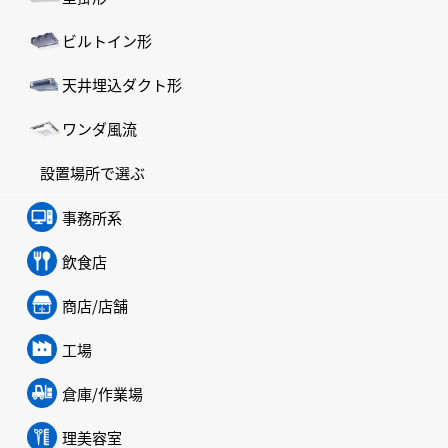
ビルトイン形
天井埋込ダクト形
ワンダ風流
設置場所で選ぶ
事務所系
飲食店
商店/店舗
工場
倉庫/作業場
理美容室