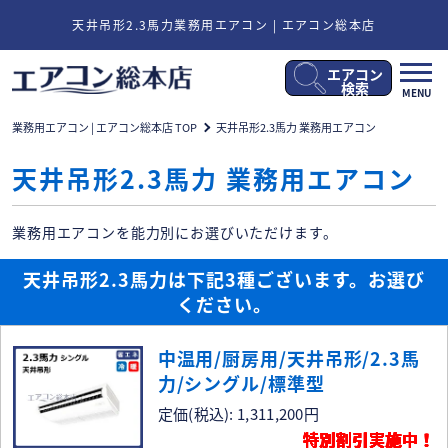
天井吊形2.3馬力業務用エアコン | エアコン総本店
エアコン
メ
検索
MENU
ニ
ュ
業務用エアコン | エアコン総本店 TOP
天井吊形2.3馬力 業務用エアコン
ー
開
天井吊形2.3馬力 業務用エアコン
閉
業務用エアコンを能力別にお選びいただけます。
天井吊形2.3馬力は下記3種ございます。お選び
ください。
中温用/厨房用/天井吊形/2.3馬
力/シングル/標準型
定価(税込): 1,311,200円
特別割引実施中！