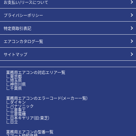
お支払い/リースについて
プライバシーポリシー
特定商取引表記
エアコンカタログ一覧
サイトマップ
業務用エアコンの対応エリア一覧
∟東京都
∟埼玉県
∟神奈川県
∟千葉県
業務用エアコンのエラーコード(メーカー一覧)
∟ダイキン
∟パナソニック
∟三菱重工
∟三菱電機
∟日本キヤリア(旧:東芝)
∟日立
業務用エアコンの型番一覧
スマート時短見積