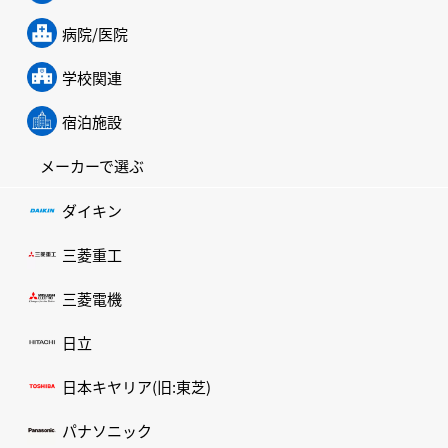
病院/医院
学校関連
宿泊施設
メーカーで選ぶ
ダイキン
三菱重工
三菱電機
日立
日本キヤリア(旧:東芝)
パナソニック