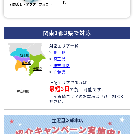
す。
引き渡し・アフターフォロー
関東1都3県で対応
対応エリア一覧
>
東京都
埼玉県
>
埼玉県
東京都
>
神奈川県
千葉県
>
千葉県
上記エリアであれば
最短3日
で施工可能です!
神奈川県
上記近隣エリアのお客様はぜひご相談く
ださい。