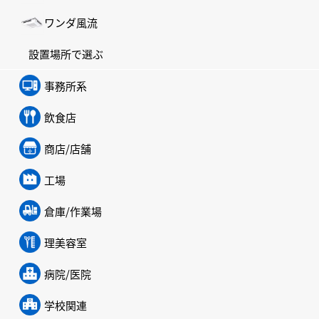
ワンダ風流
設置場所で選ぶ
事務所系
飲食店
商店/店舗
工場
倉庫/作業場
理美容室
病院/医院
学校関連