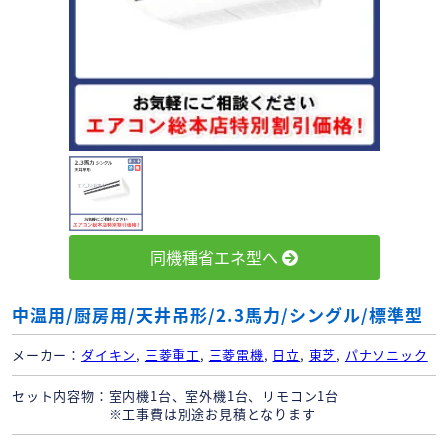
同機種省エネ型へ
中温用/厨房用/天井吊形/2.3馬力/シングル/標準型
メーカー
ダイキン
,
三菱重工
,
三菱電機
,
日立
,
東芝
,
パナソニック
セット内容物
室内機1台、室外機1台、リモコン1台
※工事費は別途お見積となります