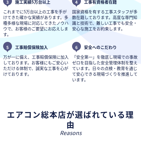
3
施工実績5万台以上
4
工事有資格者在籍
これまでに5万台以上の工事を手が
国家資格を有する工事スタッフが多
けてきた確かな実績があります。多
数在籍しております。高度な専門知
種多様な現場に対応してきたノウハ
識と技術で、難しい工事でも安全・
ウで、お客様のご要望にお応えしま
安心な施工をお約束します。
す。
5
工事賠償保険加入
6
安全へのこだわり
万が一に備え、工事賠償保険に加入
「安全第一」を徹底し現場での事故
しております。お客様にもご安心い
ゼロを目指した安全管理体制を整え
ただける体制で、誠実な工事を心が
ています。日々の点検・教育を通じ
けております。
て安心できる現場づくりを推進して
います。
エアコン総本店が選ばれている理
由
Reasons