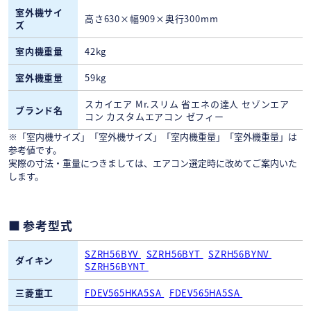
室外機サイ
高さ630×幅909×奥行300mm
ズ
室内機重量
42kg
室外機重量
59kg
スカイエア Mr.スリム 省エネの達人 セゾンエア
ブランド名
コン カスタムエアコン ゼフィー
※「室内機サイズ」「室外機サイズ」「室内機重量」「室外機重量」は
参考値です。
実際の寸法・重量につきましては、エアコン選定時に改めてご案内いた
します。
参考型式
SZRH56BYV
SZRH56BYT
SZRH56BYNV
ダイキン
SZRH56BYNT
三菱重工
FDEV565HKA5SA
FDEV565HA5SA