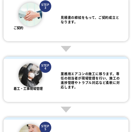
STEP
3
見積書の締結をもって、ご契約成立と
なります。
ご契約
STEP
4
業務用エアコンの施工に移ります。専
任の担当者が現場管理を行い、施工の
進捗管理やトラブル対応など柔軟に対
応します。
着工・工事現場管理
STEP
5