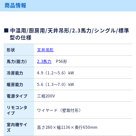
商品情報
中温用/厨房用/天井吊形/2.3馬力/シングル/標準
型の仕様
形状
天井吊形
馬力(能力)
2.3馬力
P56形
冷房能力
4.9（1.2〜5.6）kW
暖房能力
5.6（1.3〜7.0）kW
電源タイプ
三相200V
リモコンタ
ワイヤード（壁取付形）
イプ
室内機サイ
高さ280×幅1136×奥行650mm
ズ