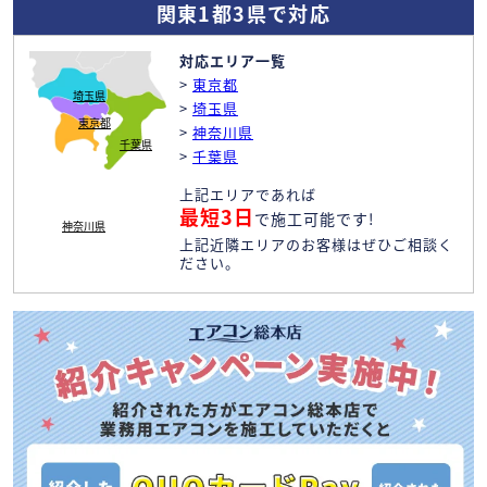
関東1都3県で対応
対応エリア一覧
>
東京都
埼玉県
>
埼玉県
東京都
>
神奈川県
千葉県
>
千葉県
上記エリアであれば
最短3日
で施工可能です!
神奈川県
上記近隣エリアのお客様はぜひご相談く
ださい。