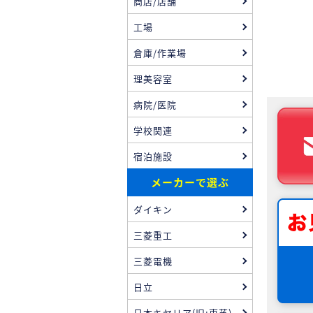
商店/店舗
工場
倉庫/作業場
理美容室
病院/医院
学校関連
宿泊施設
メーカーで選ぶ
ダイキン
三菱重工
三菱電機
日立
日本キヤリア(旧:東芝)