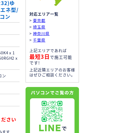
32)ゆ
省エネ型/
対応エリア一覧
モコン
>
東京都
>
埼玉県
>
神奈川県
>
千葉県
上記エリアであれば
K4 x 1
最短3日
で施工可能
0RGH2 x
です!
上記近隣エリアのお客様
はぜひご相談ください。
コン
！
ください
みます