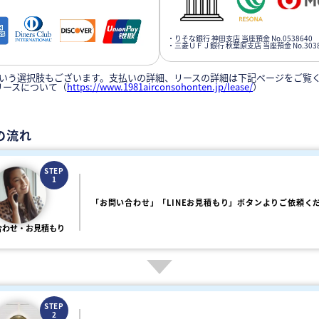
・りそな銀行 神田支店 当座預金 No.0538640
・三菱ＵＦＪ銀行 秋葉原支店 当座預金 No.3038
いう選択肢もございます。支払いの詳細、リースの詳細は下記ページをご覧
リースについて（
https://www.1981airconsohonten.jp/lease/
）
の流れ
STEP
1
「お問い合わせ」「LINEお見積もり」ボタンよりご依頼く
合わせ・お見積もり
STEP
2