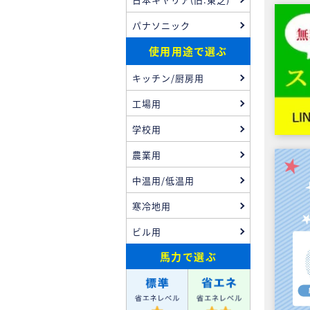
パナソニック
使用用途で選ぶ
キッチン/厨房用
工場用
学校用
農業用
中温用/低温用
寒冷地用
ビル用
馬力
で選ぶ