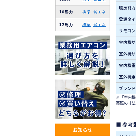
暖房能力
10馬力
標準
省エネ
電源タイ
12馬力
標準
省エネ
リモコン
室内機サ
室外機サ
室内機重
室外機重
ブランド
※「室内機
実際の寸法
参考
お知らせ