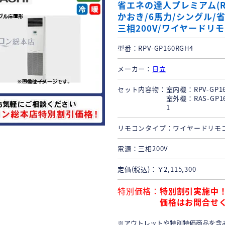
省エネの達人プレミアム(R
かおき/6馬力/シングル/
三相200V/ワイヤードリ
型番
RPV-GP160RGH4
メーカー
日立
セット内容物
室内機：RPV-GP160
室外機：RAS-GP16
1
リモコンタイプ
ワイヤードリモ
電源
三相200V
定価(税込)
￥2,115,300-
特別価格
特別割引実施中
価格はお問合せ
※アウトレットや特別特価商品を含