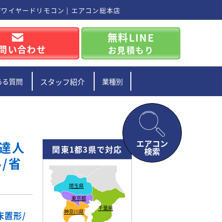
0V/ワイヤードリモコン | エアコン総本店
無料LINE
問い合わせ
お見積もり
ある質問
スタッフ紹介
業種別
エアコン
の達人
関東1都3県で対応
検索
/省
埼玉県
東京都
千葉県
神奈川県
/床置形/