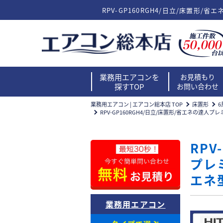
RPV-GP160RGH4/日立/床置形/
業務用エアコンを
お見積もり
探すTOP
お問い合わせ
業務用エアコン | エアコン総本店 TOP
床置形
6
RPV-GP160RGH4/日立/床置形/省エネの達人プ
RPV
プレ
エネ
業務用エアコン