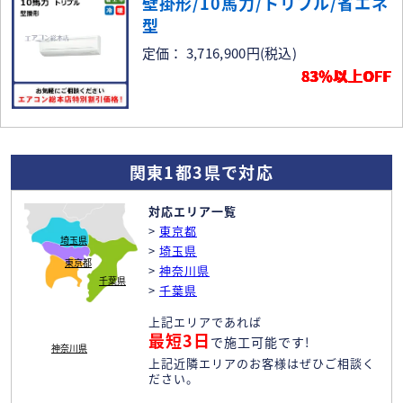
壁掛形/10馬力/トリプル/省エネ
型
定価： 3,716,900円
(税込)
83％以上OFF
関東1都3県で対応
対応エリア一覧
>
東京都
埼玉県
>
埼玉県
東京都
>
神奈川県
千葉県
>
千葉県
上記エリアであれば
最短3日
で施工可能です!
神奈川県
上記近隣エリアのお客様はぜひご相談く
ださい。