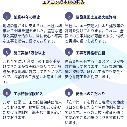
エアコン総本店の強み
1
創業44年の歴史
2
建設業国土交通大臣許可
地域の皆さまに支えられ、当社は創
当社は、国土交通大臣より建設業の
業から44年を迎えました。豊富な経
許可を受けております。これは、全
験と実績を活かし、常に安心・確実
国での工事対応が可能であり、信頼
な工事を提供し続けております。
と実績の証でもあります。
3
施工実績5万台以上
4
工事有資格者在籍
これまでに5万台以上の工事を手が
国家資格を有する工事スタッフが多
けてきた確かな実績があります。多
数在籍しております。高度な専門知
種多様な現場に対応してきたノウハ
識と技術で、難しい工事でも安全・
ウで、お客様のご要望にお応えしま
安心な施工をお約束します。
す。
5
工事賠償保険加入
6
安全へのこだわり
万が一に備え、工事賠償保険に加入
「安全第一」を徹底し現場での事故
しております。お客様にもご安心い
ゼロを目指した安全管理体制を整え
ただける体制で、誠実な工事を心が
ています。日々の点検・教育を通じ
けております。
て安心できる現場づくりを推進して
います。