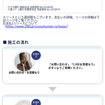
・りそな銀行 神田支店 当座預金 No.0538640
・三菱ＵＦＪ銀行 秋葉原支店 当座預金 No.3038870
＊リースという選択肢もございます。支払いの詳細、リースの詳細は下
記ページをご覧ください。
お支払い/リースについて
（
https://www.1981airconsohonten.jp/lease/
）
施工の流れ
STEP
1
「お問い合わせ」「LINEお見積もり」
ボタンよりご依頼ください。
お問い合わせ・お見積もり
STEP
2