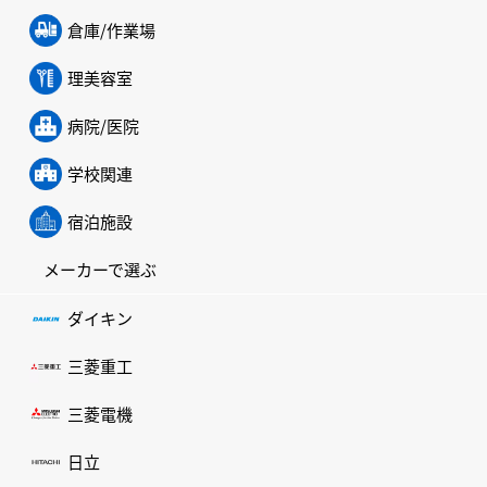
倉庫/作業場
理美容室
病院/医院
学校関連
宿泊施設
メーカーで選ぶ
ダイキン
三菱重工
三菱電機
日立