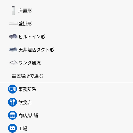
床置形
壁掛形
ビルトイン形
天井埋込ダクト形
ワンダ風流
設置場所で選ぶ
事務所系
飲食店
商店/店舗
工場