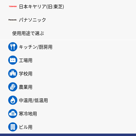
日本キヤリア(旧:東芝)
パナソニック
使用用途で選ぶ
キッチン/厨房用
工場用
学校用
農業用
中温用/低温用
寒冷地用
ビル用