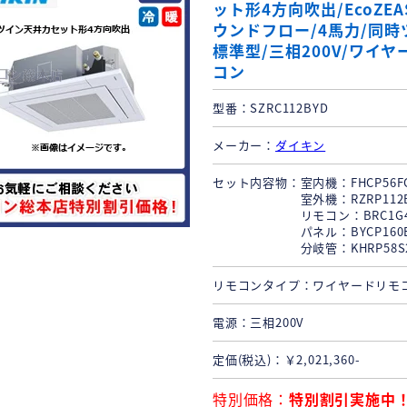
ット形4方向吹出/EcoZEAS
ウンドフロー/4馬力/同時
標準型/三相200V/ワイヤ
コン
型番
SZRC112BYD
メーカー
ダイキン
セット内容物
室内機：FHCP56FC
室外機：RZRP112B
リモコン：BRC1G4 
パネル：BYCP160EA
分岐管：KHRP58S21
リモコンタイプ
ワイヤードリモ
電源
三相200V
定価(税込)
￥2,021,360-
特別価格
特別割引実施中