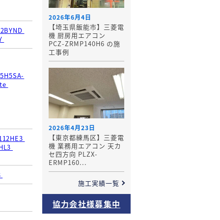
2026年6月4日
【埼玉県飯能市】三菱電
12BYND
機 厨房用エアコン
Y
PCZ-ZRMP140H6 の施
工事例
5H5SA-
te
2026年4月23日
【東京都練馬区】三菱電
112HE3
機 業務用エアコン 天カ
HL3
セ四方向 PLZX-
ERMP160...
8
施工実績一覧
協力会社様募集中