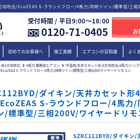
4方向吹出/EcoZEAS S-ラウンドフロー/4馬力/同時ツイン/標準型/三相
受付時間 / 平日9:00〜18:00
0120-71-0405
お
初めてのお客様へ
施工実績
エアコンの豆知識
よく
ト形4方向吹出
4馬力 業務用エアコン
中温用/天井カセット形/4方向吹出/4馬力/シング
/EcoZEAS S-ラウンドフロー/4馬力/同時ツイン/標準型/三相200V/ワイヤードリモコン
C112BYD/ダイキン/天井カセット形
EcoZEAS S-ラウンドフロー/4馬力
ン/標準型/三相200V/ワイヤードリ
SZRC112BYD/ダイキン