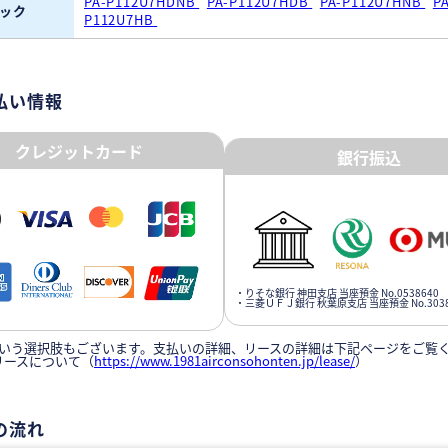
PA-P112U7HDNB
PA-P112U7HDB
PA-P112U7HNB
PA
ック
P112U7HB
払い情報
クレジットカード
銀行振込
・りそな銀行 神田支店 当座預金 No.0538640
・三菱ＵＦＪ銀行 秋葉原支店 当座預金 No.3038
いう選択肢もございます。支払いの詳細、リースの詳細は下記ページをご覧
リースについて（
https://www.1981airconsohonten.jp/lease/
）
の流れ