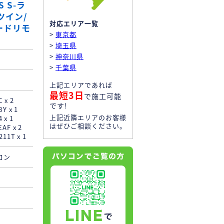
 S-ラ
ツイン/
対応エリア一覧
ードリモ
>
東京都
>
埼玉県
>
神奈川県
>
千葉県
上記エリアであれば
最短3日
で施工可能
 x 2
です!
Y x 1
上記近隣エリアのお客様
x 1
はぜひご相談ください。
F x 2
1T x 1
コン
！