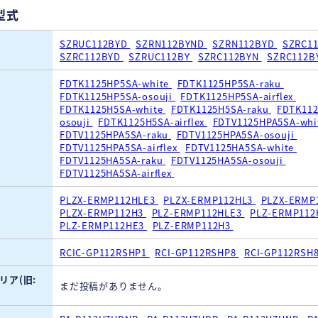
型式
SZRUC112BYD
SZRN112BYND
SZRN112BYD
SZRC1
SZRC112BYD
SZRUC112BY
SZRC112BYN
SZRC112B
FDTK1125HP5SA-white
FDTK1125HP5SA-raku
FDTK1125HP5SA-osouji
FDTK1125HP5SA-airflex
FDTK1125H5SA-white
FDTK1125H5SA-raku
FDTK112
osouji
FDTK1125H5SA-airflex
FDTV1125HPA5SA-whi
FDTV1125HPA5SA-raku
FDTV1125HPA5SA-osouji
FDTV1125HPA5SA-airflex
FDTV1125HA5SA-white
FDTV1125HA5SA-raku
FDTV1125HA5SA-osouji
FDTV1125HA5SA-airflex
PLZX-ERMP112HLE3
PLZX-ERMP112HL3
PLZX-ERMP
PLZX-ERMP112H3
PLZ-ERMP112HLE3
PLZ-ERMP112
PLZ-ERMP112HE3
PLZ-ERMP112H3
RCIC-GP112RSHP1
RCI-GP112RSHP8
RCI-GP112RSH
リア(旧:
まだ投稿がありません。