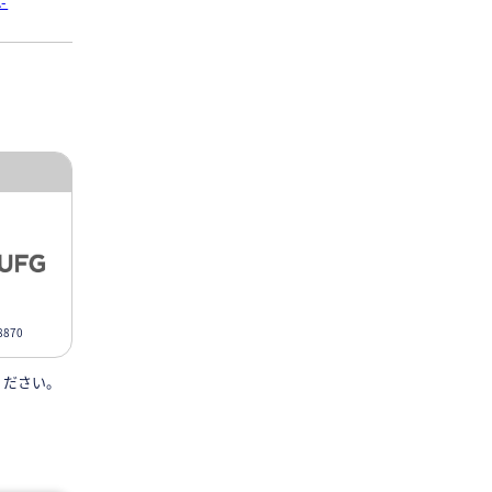
-
870
ください。