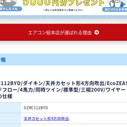
エアコン総本店が選ばれる理由
情報
C112BYD/ダイキン/天井カセット形4方向吹出/EcoZEAS
ドフロー/4馬力/同時ツイン/標準型/三相200V/ワイヤ
の仕様
SZRC112BYD
天井カセット形4方向吹出