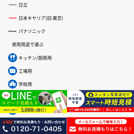
日立
日本キヤリア(旧:東芝)
パナソニック
使用用途で選ぶ
キッチン/厨房用
工場用
学校用
農業用
中温用/低温用
寒冷地用