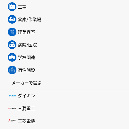
工場
倉庫/作業場
理美容室
病院/医院
学校関連
宿泊施設
メーカーで選ぶ
ダイキン
三菱重工
三菱電機