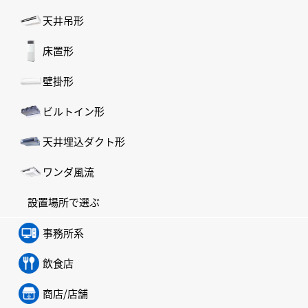
天井吊形
床置形
壁掛形
ビルトイン形
天井埋込ダクト形
ワンダ風流
設置場所で選ぶ
事務所系
飲食店
商店/店舗