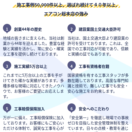
施工事例50,000件以上、選ばれ続けて４０年以上、
エアコン総本店の強み
1
創業44年の歴史
2
建設業国土交通大臣許可
地域の皆さまに支えられ、当社は創
当社は、国土交通大臣より建設業の
業から44年を迎えました。豊富な経
許可を受けております。これは、全
験と実績を活かし、常に安心・確実
国での工事対応が可能であり、信頼
な工事を提供し続けております。
と実績の証でもあります。
3
施工実績5万台以上
4
工事有資格者在籍
これまでに5万台以上の工事を手が
国家資格を有する工事スタッフが多
けてきた確かな実績があります。多
数在籍しております。高度な専門知
種多様な現場に対応してきたノウハ
識と技術で、難しい工事でも安全・
ウで、お客様のご要望にお応えしま
安心な施工をお約束します。
す。
5
工事賠償保険加入
6
安全へのこだわり
万が一に備え、工事賠償保険に加入
「安全第一」を徹底し現場での事故
しております。お客様にもご安心い
ゼロを目指した安全管理体制を整え
ただける体制で、誠実な工事を心が
ています。日々の点検・教育を通じ