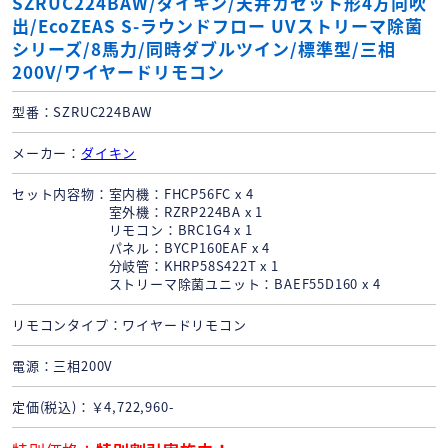
SZRUC224BAW/ダイキン/天井カセット形4方向吹
出/EcoZEAS S-ラウンドフロー UVストリーマ除菌
シリーズ/8馬力/同時ダブルツイン/標準型/三相
200V/ワイヤードリモコン
型番
SZRUC224BAW
メーカー
ダイキン
セット内容物
室内機：FHCP56FC x 4
室外機：RZRP224BA x 1
リモコン：BRC1G4 x 1
パネル：BYCP160EAF x 4
分岐管：KHRP58S422T x 1
ストリーマ除菌ユニット：BAEF55D160 x 4
リモコンタイプ
ワイヤードリモコン
電源
三相200V
定価(税込)
￥4,722,960-