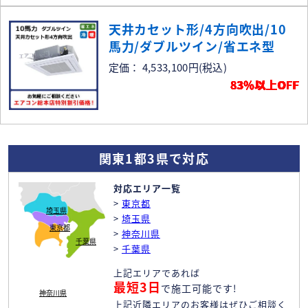
天井カセット形/4方向吹出/10
馬力/ダブルツイン/省エネ型
定価： 4,533,100円
(税込)
83％以上OFF
関東1都3県で対応
対応エリア一覧
>
東京都
埼玉県
>
埼玉県
東京都
>
神奈川県
千葉県
>
千葉県
上記エリアであれば
最短3日
で施工可能です!
神奈川県
上記近隣エリアのお客様はぜひご相談く