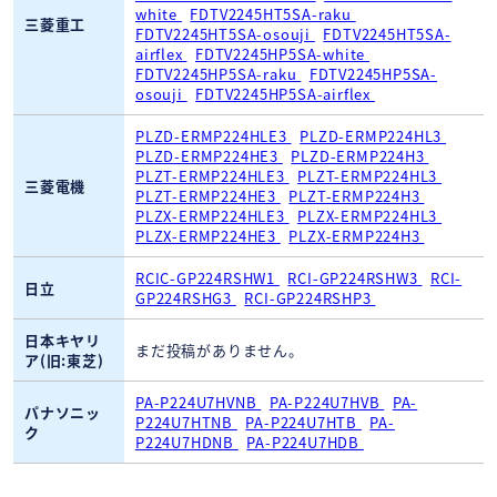
white
FDTV2245HT5SA-raku
三菱重工
FDTV2245HT5SA-osouji
FDTV2245HT5SA-
airflex
FDTV2245HP5SA-white
FDTV2245HP5SA-raku
FDTV2245HP5SA-
osouji
FDTV2245HP5SA-airflex
PLZD-ERMP224HLE3
PLZD-ERMP224HL3
PLZD-ERMP224HE3
PLZD-ERMP224H3
PLZT-ERMP224HLE3
PLZT-ERMP224HL3
三菱電機
PLZT-ERMP224HE3
PLZT-ERMP224H3
PLZX-ERMP224HLE3
PLZX-ERMP224HL3
PLZX-ERMP224HE3
PLZX-ERMP224H3
RCIC-GP224RSHW1
RCI-GP224RSHW3
RCI-
日立
GP224RSHG3
RCI-GP224RSHP3
日本キヤリ
まだ投稿がありません。
ア(旧:東芝)
PA-P224U7HVNB
PA-P224U7HVB
PA-
パナソニッ
P224U7HTNB
PA-P224U7HTB
PA-
ク
P224U7HDNB
PA-P224U7HDB