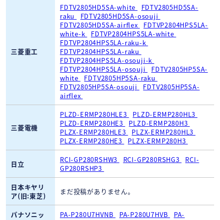
FDTV2805HD5SA-white
FDTV2805HD5SA-
raku
FDTV2805HD5SA-osouji
FDTV2805HD5SA-airflex
FDTVP2804HPS5LA-
white-k
FDTVP2804HPS5LA-white
FDTVP2804HPS5LA-raku-k
三菱重工
FDTVP2804HPS5LA-raku
FDTVP2804HPS5LA-osouji-k
FDTVP2804HPS5LA-osouji
FDTV2805HP5SA-
white
FDTV2805HP5SA-raku
FDTV2805HP5SA-osouji
FDTV2805HP5SA-
airflex
PLZD-ERMP280HLE3
PLZD-ERMP280HL3
PLZD-ERMP280HE3
PLZD-ERMP280H3
三菱電機
PLZX-ERMP280HLE3
PLZX-ERMP280HL3
PLZX-ERMP280HE3
PLZX-ERMP280H3
RCI-GP280RSHW3
RCI-GP280RSHG3
RCI-
日立
GP280RSHP3
日本キヤリ
まだ投稿がありません。
ア(旧:東芝)
パナソニッ
PA-P280U7HVNB
PA-P280U7HVB
PA-