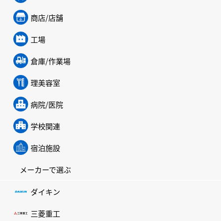
商店/店舗
工場
倉庫/作業場
理美容室
病院/医院
学校関連
宿泊施設
メーカーで選ぶ
ダイキン
三菱重工