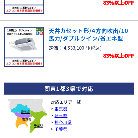
83％以上OFF
天井カセット形/4方向吹出/10
馬力/ダブルツイン/省エネ型
定価： 4,533,100円
(税込)
83％以上OFF
関東1都3県で対応
対応エリア一覧
>
東京都
埼玉県
>
埼玉県
東京都
>
神奈川県
千葉県
>
千葉県