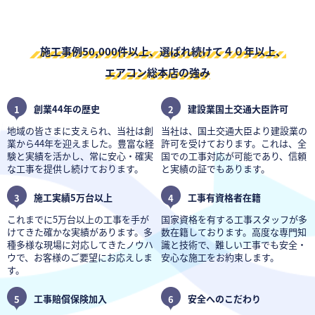
施工事例50,000件以上、選ばれ続けて４０年以上、
エアコン総本店の強み
1
創業44年の歴史
2
建設業国土交通大臣許可
地域の皆さまに支えられ、当社は創
当社は、国土交通大臣より建設業の
業から44年を迎えました。豊富な経
許可を受けております。これは、全
験と実績を活かし、常に安心・確実
国での工事対応が可能であり、信頼
な工事を提供し続けております。
と実績の証でもあります。
3
施工実績5万台以上
4
工事有資格者在籍
これまでに5万台以上の工事を手が
国家資格を有する工事スタッフが多
けてきた確かな実績があります。多
数在籍しております。高度な専門知
種多様な現場に対応してきたノウハ
識と技術で、難しい工事でも安全・
ウで、お客様のご要望にお応えしま
安心な施工をお約束します。
す。
5
工事賠償保険加入
6
安全へのこだわり