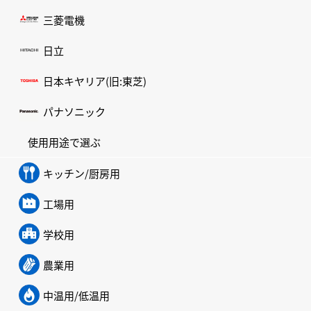
三菱電機
日立
日本キヤリア(旧:東芝)
パナソニック
使用用途で選ぶ
キッチン/厨房用
工場用
学校用
農業用
中温用/低温用