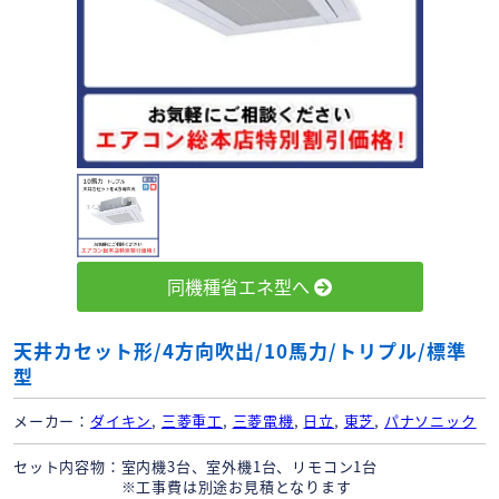
同機種省エネ型へ
天井カセット形/4方向吹出/10馬力/トリプル/標準
型
メーカー
ダイキン
,
三菱重工
,
三菱電機
,
日立
,
東芝
,
パナソニック
セット内容物
室内機3台、室外機1台、リモコン1台
※工事費は別途お見積となります