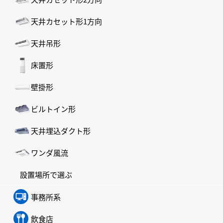
天井カセット形1方向
天井吊形
床置形
壁掛形
ビルトイン形
天井埋込ダクト形
ワンダ風流
設置場所で選ぶ
事務所系
飲食店