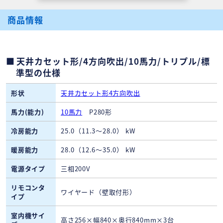
商品情報
天井カセット形/4方向吹出/10馬力/トリプル/標
準型の仕様
形状
天井カセット形4方向吹出
馬力(能力)
10馬力
P280形
冷房能力
25.0（11.3～28.0） kW
暖房能力
28.0（12.6～35.0） kW
電源タイプ
三相200V
リモコンタ
ワイヤード（壁取付形）
イプ
室内機サイ
高さ256×幅840×奥行840mm×3台