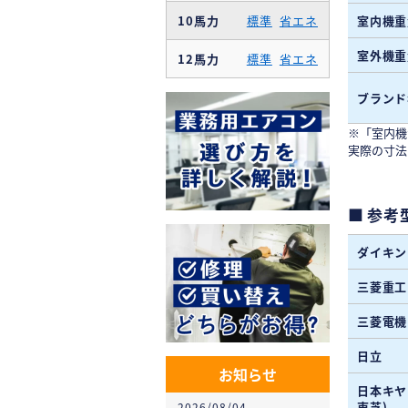
10馬力
標準
省エネ
室内機重
室外機重
12馬力
標準
省エネ
ブランド
※「室内機
実際の寸法
参考
ダイキン
三菱重工
三菱電機
日立
お知らせ
日本キヤ
東芝)
2026/08/04