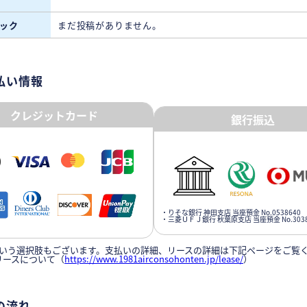
ック
まだ投稿がありません。
払い情報
クレジットカード
銀行振込
・りそな銀行 神田支店 当座預金 No.0538640
・三菱ＵＦＪ銀行 秋葉原支店 当座預金 No.3038
いう選択肢もございます。支払いの詳細、リースの詳細は下記ページをご覧
リースについて（
https://www.1981airconsohonten.jp/lease/
）
の流れ