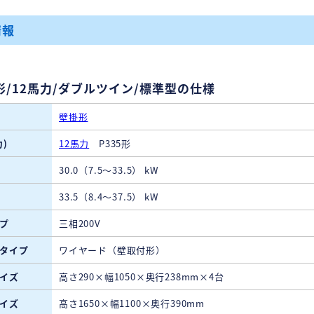
情報
形/12馬力/ダブルツイン/標準型の仕様
壁掛形
)
12馬力
P335形
30.0（7.5～33.5） kW
33.5（8.4～37.5） kW
プ
三相200V
タイプ
ワイヤード（壁取付形）
イズ
高さ290×幅1050×奥行238mm×4台
イズ
高さ1650×幅1100×奥行390mm