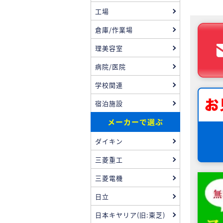
工場
倉庫/作業場
理美容室
病院/医院
学校関連
宿泊施設
メーカーで選ぶ
ダイキン
三菱重工
三菱電機
日立
日本キヤリア(旧:東芝)