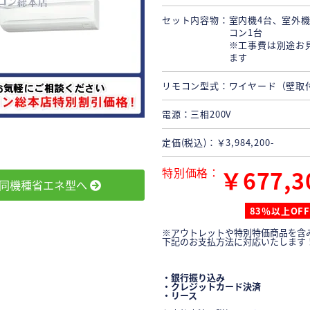
セット内容物
室内機4台、室外機
コン1台
※工事費は別途お
ます
リモコン型式
ワイヤード（壁取
電源
三相200V
定価(税込)
￥3,984,200-
特別価格
￥677,3
同機種省エネ型へ
83％以上OFF
※アウトレットや特別特価商品を含
下記のお支払方法に対応いたします
・銀行振り込み
・クレジットカード決済
・リース