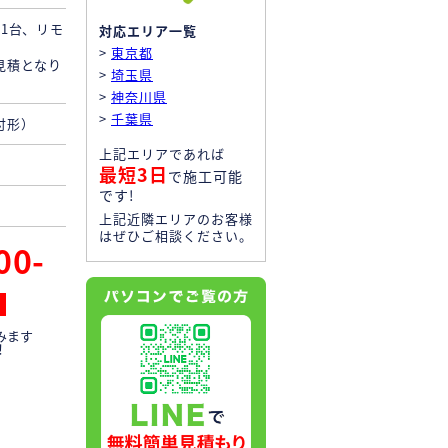
1台、リモ
対応エリア一覧
>
東京都
見積となり
>
埼玉県
>
神奈川県
>
千葉県
付形）
上記エリアであれば
最短3日
で施工可能
です!
上記近隣エリアのお客様
はぜひご相談ください。
00-
みます
！