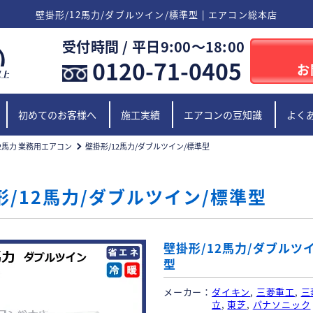
壁掛形/12馬力/ダブルツイン/標準型 | エアコン総本店
受付時間 / 平日9:00〜18:00
0120-71-0405
お
初めてのお客様へ
施工実績
エアコンの豆知識
よく
2馬力 業務用エアコン
壁掛形/12馬力/ダブルツイン/標準型
形/12馬力/ダブルツイン/標準型
壁掛形/12馬力/ダブルツ
型
メーカー
ダイキン
,
三菱重工
,
三
立
,
東芝
,
パナソニック