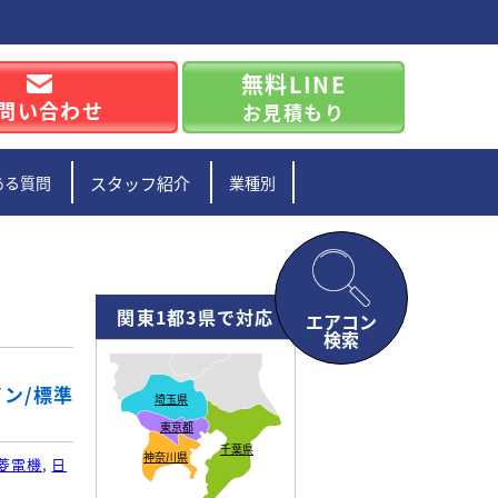
無料LINE
問い合わせ
お見積もり
ある質問
スタッフ紹介
業種別
関東1都3県で対応
エアコン
検索
イン/標準
埼玉県
東京都
千葉県
神奈川県
菱電機
,
日