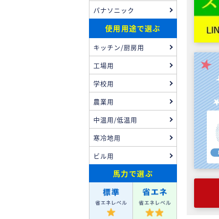
パナソニック
使用用途で選ぶ
キッチン/厨房用
工場用
学校用
農業用
中温用/低温用
寒冷地用
ビル用
馬力
で選ぶ