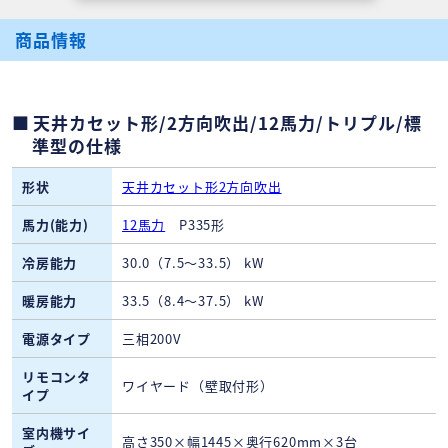
商品情報
天井カセット形/2方向吹出/12馬力/トリプル/標
準型の仕様
形状
天井カセット形2方向吹出
馬力(能力)
12馬力
P335形
冷房能力
30.0（7.5～33.5） kW
暖房能力
33.5（8.4～37.5） kW
電源タイプ
三相200V
リモコンタ
ワイヤード（壁取付形）
イプ
室内機サイ
高さ350×幅1445×奥行620mm×3台