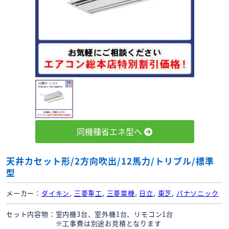
同機種省エネ型へ
天井カセット形/2方向吹出/12馬力/トリプル/標準
型
メーカー
ダイキン
,
三菱重工
,
三菱電機
,
日立
,
東芝
,
パナソニック
セット内容物
室内機3台、室外機1台、リモコン1台
※工事費は別途お見積となります