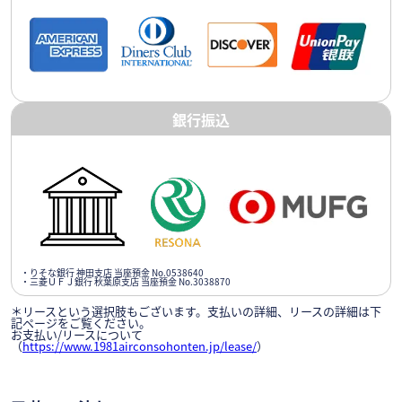
銀行振込
・りそな銀行 神田支店 当座預金 No.0538640
・三菱ＵＦＪ銀行 秋葉原支店 当座預金 No.3038870
＊リースという選択肢もございます。支払いの詳細、リースの詳細は下
記ページをご覧ください。
お支払い/リースについて
（
https://www.1981airconsohonten.jp/lease/
）