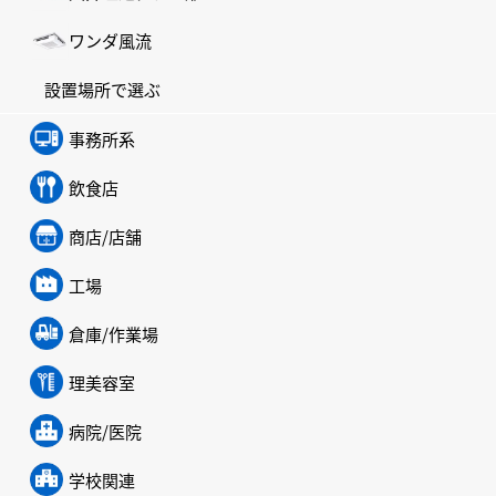
ワンダ風流
設置場所で選ぶ
事務所系
飲食店
商店/店舗
工場
倉庫/作業場
理美容室
病院/医院
学校関連