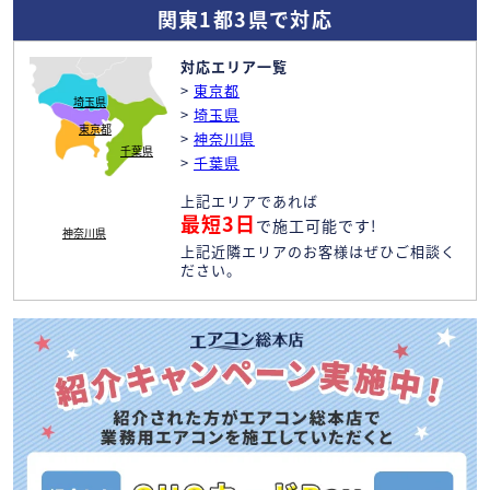
関東1都3県で対応
対応エリア一覧
>
東京都
埼玉県
>
埼玉県
東京都
>
神奈川県
千葉県
>
千葉県
上記エリアであれば
最短3日
で施工可能です!
神奈川県
上記近隣エリアのお客様はぜひご相談く
ださい。