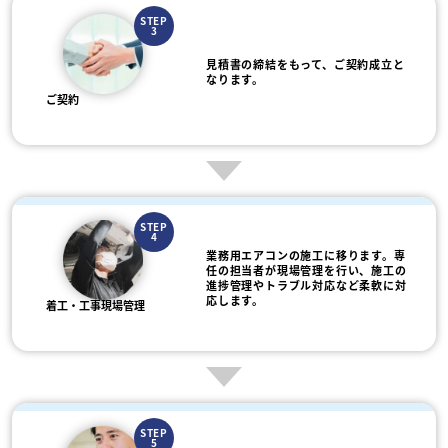
STEP
3
見積書の締結をもって、ご契約成立と
なります。
ご契約
STEP
4
業務用エアコンの施工に移ります。専
任の担当者が現場管理を行い、施工の
進捗管理やトラブル対応など柔軟に対
応します。
着工・工事現場管理
STEP
5