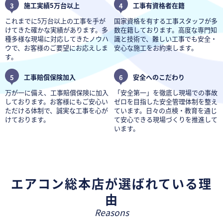
3
施工実績5万台以上
4
工事有資格者在籍
これまでに5万台以上の工事を手が
国家資格を有する工事スタッフが多
けてきた確かな実績があります。多
数在籍しております。高度な専門知
種多様な現場に対応してきたノウハ
識と技術で、難しい工事でも安全・
ウで、お客様のご要望にお応えしま
安心な施工をお約束します。
す。
5
工事賠償保険加入
6
安全へのこだわり
万が一に備え、工事賠償保険に加入
「安全第一」を徹底し現場での事故
しております。お客様にもご安心い
ゼロを目指した安全管理体制を整え
ただける体制で、誠実な工事を心が
ています。日々の点検・教育を通じ
けております。
て安心できる現場づくりを推進して
います。
エアコン総本店が選ばれている理
由
Reasons