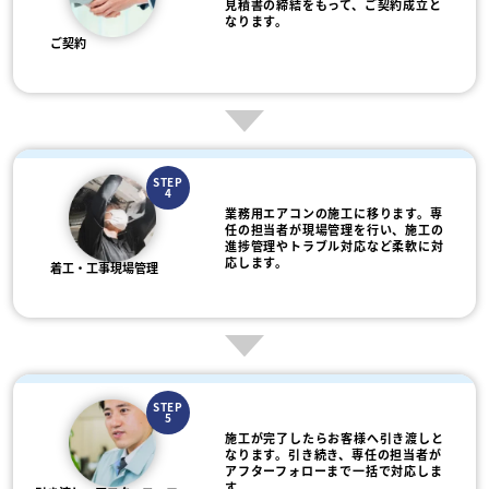
見積書の締結をもって、ご契約成立と
なります。
ご契約
STEP
4
業務用エアコンの施工に移ります。専
任の担当者が現場管理を行い、施工の
進捗管理やトラブル対応など柔軟に対
応します。
着工・工事現場管理
STEP
5
施工が完了したらお客様へ引き渡しと
なります。引き続き、専任の担当者が
アフターフォローまで一括で対応しま
す。