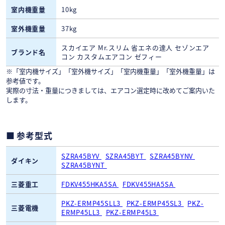
室内機重量
10kg
室外機重量
37kg
スカイエア Mr.スリム 省エネの達人 セゾンエア
ブランド名
コン カスタムエアコン ゼフィー
※「室内機サイズ」「室外機サイズ」「室内機重量」「室外機重量」は
参考値です。
実際の寸法・重量につきましては、エアコン選定時に改めてご案内いた
します。
参考型式
SZRA45BYV
SZRA45BYT
SZRA45BYNV
ダイキン
SZRA45BYNT
三菱重工
FDKV455HKA5SA
FDKV455HA5SA
PKZ-ERMP45SLL3
PKZ-ERMP45SL3
PKZ-
三菱電機
ERMP45LL3
PKZ-ERMP45L3