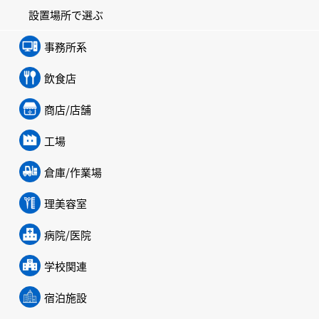
設置場所で選ぶ
事務所系
飲食店
商店/店舗
工場
倉庫/作業場
理美容室
病院/医院
学校関連
宿泊施設