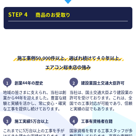
STEP 4
商品のお受取り
施工事例50,000件以上、選ばれ続けて４０年以上、
エアコン総本店の強み
1
創業44年の歴史
2
建設業国土交通大臣許可
地域の皆さまに支えられ、当社は創
当社は、国土交通大臣より建設業の
業から44年を迎えました。豊富な経
許可を受けております。これは、全
験と実績を活かし、常に安心・確実
国での工事対応が可能であり、信頼
な工事を提供し続けております。
と実績の証でもあります。
3
施工実績5万台以上
4
工事有資格者在籍
これまでに5万台以上の工事を手が
国家資格を有する工事スタッフが多
けてきた確かな実績があります。多
数在籍しております。高度な専門知