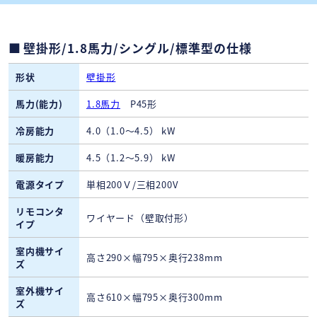
壁掛形/1.8馬力/シングル/標準型の仕様
形状
壁掛形
馬力(能力)
1.8馬力
P45形
冷房能力
4.0（1.0～4.5） kW
暖房能力
4.5（1.2～5.9） kW
電源タイプ
単相200Ｖ/三相200V
リモコンタ
ワイヤード（壁取付形）
イプ
室内機サイ
高さ290×幅795×奥行238mm
ズ
室外機サイ
高さ610×幅795×奥行300mm
ズ