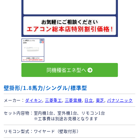
同機種省エネ型へ
壁掛形/1.8馬力/シングル/標準型
メーカー
ダイキン
,
三菱重工
,
三菱電機
,
日立
,
東芝
,
パナソニック
セット内容物
室内機1台、室外機1台、リモコン1台
※工事費は別途お見積となります
リモコン型式
ワイヤード（壁取付形）