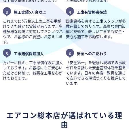
な工事を提供し続けております。
と実績の証でもあります。
3
施工実績5万台以上
4
工事有資格者在籍
これまでに5万台以上の工事を手が
国家資格を有する工事スタッフが多
けてきた確かな実績があります。多
数在籍しております。高度な専門知
種多様な現場に対応してきたノウハ
識と技術で、難しい工事でも安全・
ウで、お客様のご要望にお応えしま
安心な施工をお約束します。
す。
5
工事賠償保険加入
6
安全へのこだわり
万が一に備え、工事賠償保険に加入
「安全第一」を徹底し現場での事故
しております。お客様にもご安心い
ゼロを目指した安全管理体制を整え
ただける体制で、誠実な工事を心が
ています。日々の点検・教育を通じ
けております。
て安心できる現場づくりを推進して
います。
エアコン総本店が選ばれている理
由