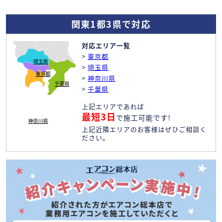
関東1都3県で対応
対応エリア一覧
>
東京都
埼玉県
>
埼玉県
東京都
>
神奈川県
千葉県
>
千葉県
上記エリアであれば
最短3日
で施工可能です!
神奈川県
上記近隣エリアのお客様はぜひご相談く
ださい。