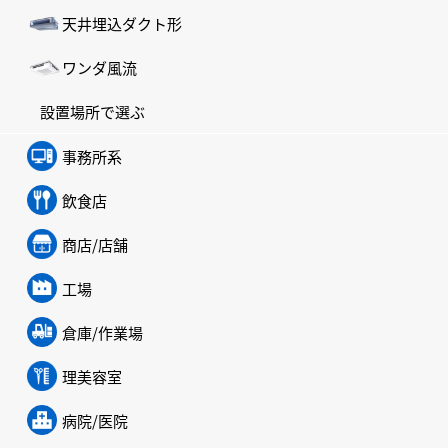
天井埋込ダクト形
ワンダ風流
設置場所で選ぶ
事務所系
飲食店
商店/店舗
工場
倉庫/作業場
理美容室
病院/医院