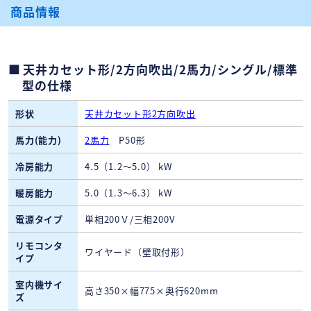
商品情報
天井カセット形/2方向吹出/2馬力/シングル/標準
型の仕様
形状
天井カセット形2方向吹出
馬力(能力)
2馬力
P50形
冷房能力
4.5（1.2～5.0） kW
暖房能力
5.0（1.3～6.3） kW
電源タイプ
単相200Ｖ/三相200V
リモコンタ
ワイヤード（壁取付形）
イプ
室内機サイ
高さ350×幅775×奥行620mm
ズ