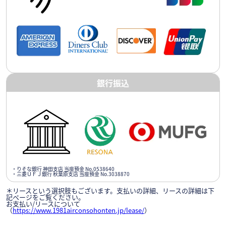
銀行振込
・りそな銀行 神田支店 当座預金 No.0538640
・三菱ＵＦＪ銀行 秋葉原支店 当座預金 No.3038870
＊リースという選択肢もございます。支払いの詳細、リースの詳細は下
記ページをご覧ください。
お支払い/リースについて
（
https://www.1981airconsohonten.jp/lease/
）