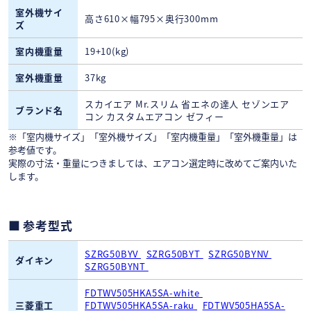
室外機サイ
高さ610×幅795×奥行300mm
ズ
室内機重量
19+10(kg)
室外機重量
37kg
スカイエア Mr.スリム 省エネの達人 セゾンエア
ブランド名
コン カスタムエアコン ゼフィー
※「室内機サイズ」「室外機サイズ」「室内機重量」「室外機重量」は
参考値です。
実際の寸法・重量につきましては、エアコン選定時に改めてご案内いた
します。
参考型式
SZRG50BYV
SZRG50BYT
SZRG50BYNV
ダイキン
SZRG50BYNT
FDTWV505HKA5SA-white
三菱重工
FDTWV505HKA5SA-raku
FDTWV505HA5SA-