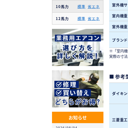
室外機サ
10馬力
標準
省エネ
室内機重
12馬力
標準
省エネ
室外機重
ブランド
※「室内機
実際の寸法
参考
ダイキン
お知らせ
三菱重工
2026/08/04