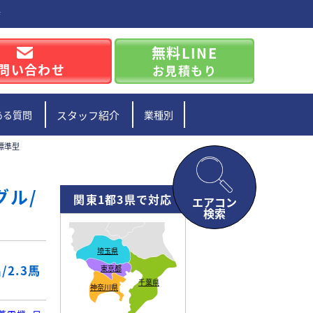
店
無料LINE
問い合わせ
お見積もり
ある質問
スタッフ紹介
業種別
/標準型
グル/
関東1都3県で対応
エアコン
検索
埼玉県
2.3馬
東京都
千葉県
神奈川県