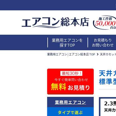
業務用エアコンを
お見積もり
探すTOP
お問い合わせ
業務用エアコン | エアコン総本店 TOP
天井カセッ
天井
標準
業務用エアコン
タイプで選ぶ