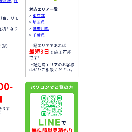
菱電機
,
日
対応エリア一覧
>
東京都
1台、リモ
>
埼玉県
見積となり
>
神奈川県
>
千葉県
上記エリアであれば
付形）
最短3日
で施工可能
です!
上記近隣エリアのお客様
はぜひご相談ください。
00-
みます
！