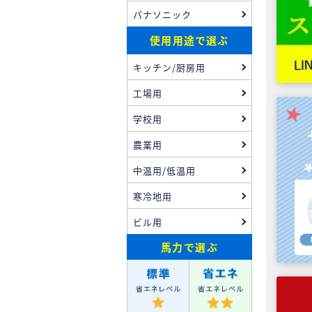
パナソニック
使用用途で選ぶ
キッチン/厨房用
工場用
学校用
農業用
中温用/低温用
寒冷地用
ビル用
馬力
で選ぶ