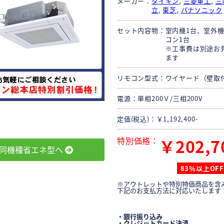
メーカー
ダイキン
,
三菱重工
,
三
立
,
東芝
,
パナソニック
セット内容物
室内機1台、室外機
コン1台
※工事費は別途お
ます
リモコン型式
ワイヤード（壁取
電源
単相200Ｖ/三相200V
定価(税込)
￥1,192,400-
特別価格
￥202,7
同機種省エネ型へ
83％以上OFF
※アウトレットや特別特価商品を含
下記のお支払方法に対応いたします
・銀行振り込み
・クレジットカード決済