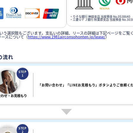
・りそな銀行 神田支店 当座預金 No.0538640
・三菱ＵＦＪ銀行 秋葉原支店 当座預金 No.3038
いう選択肢もございます。支払いの詳細、リースの詳細は下記ページをご覧
リースについて（
https://www.1981airconsohonten.jp/lease/
）
の流れ
STEP
1
「お問い合わせ」「LINEお見積もり」ボタンよりご依頼く
合わせ・お見積もり
STEP
2