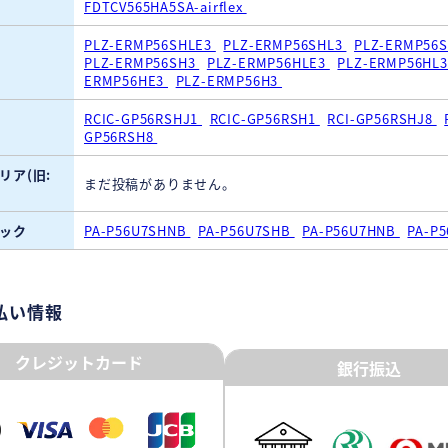
FDTCV565HA5SA-airflex
PLZ-ERMP56SHLE3
PLZ-ERMP56SHL3
PLZ-ERMP56
PLZ-ERMP56SH3
PLZ-ERMP56HLE3
PLZ-ERMP56HL
ERMP56HE3
PLZ-ERMP56H3
RCIC-GP56RSHJ1
RCIC-GP56RSH1
RCI-GP56RSHJ8
GP56RSH8
リア(旧:
まだ投稿がありません。
ック
PA-P56U7SHNB
PA-P56U7SHB
PA-P56U7HNB
PA-P
払い情報
クレジットカード
銀行振込