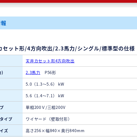
情報
カセット形/4方向吹出/2.3馬力/シングル/標準型の仕様
天井カセット形4方向吹出
)
2.3馬力
P56形
5.0（1.3～5.6） kW
5.6（1.4～7.1） kW
プ
単相200Ｖ/三相200V
タイプ
ワイヤード（壁取付形）
イズ
高さ256×幅840×奥行840mm