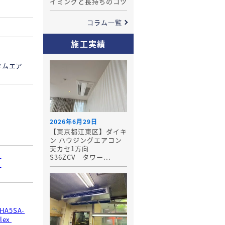
イミングと長持ちのコツ
コラム一覧
施工実績
タムエア
2026年6月29日
【東京都江東区】ダイキ
ン ハウジングエアコン
天カセ1方向
T
S36ZCV タワー...
T
HA5SA-
lex