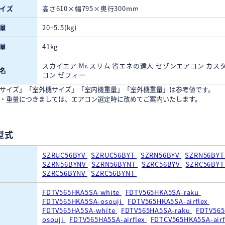
イズ
高さ610×幅795×奥行300mm
量
20+5.5(kg)
量
41kg
スカイエア Mr.スリム 省エネの達人 セゾンエアコン カス
名
コン ゼフィー
サイズ」「室外機サイズ」「室内機重量」「室外機重量」は参考値です。
・重量につきましては、エアコン選定時に改めてご案内いたします。
型式
SZRUC56BYV
SZRUC56BYT
SZRN56BYV
SZRN56BY
SZRN56BYNV
SZRN56BYNT
SZRC56BYV
SZRC56BY
SZRC56BYNV
SZRC56BYNT
FDTV565HKA5SA-white
FDTV565HKA5SA-raku
FDTV565HKA5SA-osouji
FDTV565HKA5SA-airflex
FDTV565HA5SA-white
FDTV565HA5SA-raku
FDTV565
osouji
FDTV565HA5SA-airflex
FDTCV565HKA5SA-airf