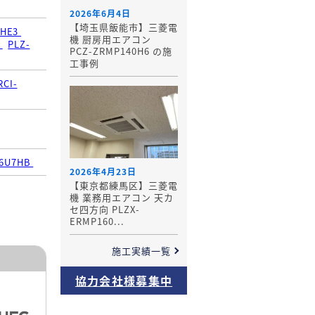
2026年6月4日
【埼玉県飯能市】三菱電
SHE3
機 厨房用エアコン
3
PLZ-
PCZ-ZRMP140H6 の施
工事例
RCI-
56U7HB
2026年4月23日
【東京都練馬区】三菱電
機 業務用エアコン 天カ
セ四方向 PLZX-
ERMP160...
施工実績一覧
協力会社様募集中