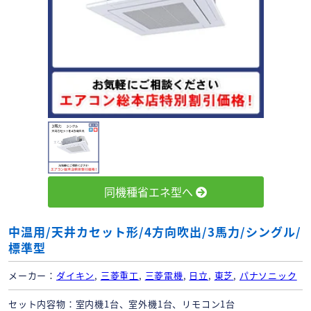
同機種省エネ型へ
中温用/天井カセット形/4方向吹出/3馬力/シングル/
標準型
メーカー
ダイキン
,
三菱重工
,
三菱電機
,
日立
,
東芝
,
パナソニック
セット内容物
室内機1台、室外機1台、リモコン1台