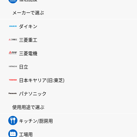
メーカーで選ぶ
ダイキン
三菱重工
三菱電機
日立
日本キヤリア(旧:東芝)
パナソニック
使用用途で選ぶ
キッチン/厨房用
工場用