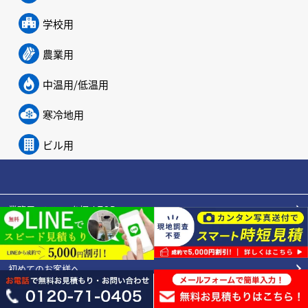
学校用
農業用
中温用/低温用
寒冷地用
ビル用
業務用エアコンを探すTOP
お見積もりお問い合わせ
初めてのお客様へ
施工実績