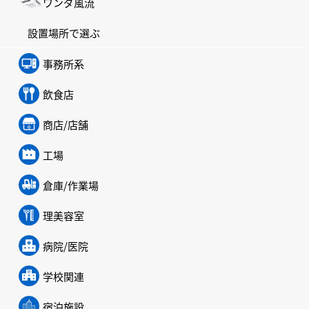
ワンダ風流
設置場所で選ぶ
事務所系
飲食店
商店/店舗
工場
倉庫/作業場
理美容室
病院/医院
学校関連
宿泊施設