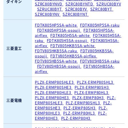
ダイキン
SZRC80BYNVD
SZRC80BYNTD
SZRUC80BYV
SZRUC80BYT
SZRC80BYV
SZRC80BYT
SZRC80BYNV
SZRC80BYNT
FDTK805HP5SA-white
FDTK805HP5SA-raku
FDTK805HP5SA-osouji
FDTK805HP5SA-
airflex
FDTK805H5SA-white
FDTK805H5SA-
raku
FDTK805H5SA-osouji
FDTK805H5SA-
airflex
FDTV805HKB5SA-white
三菱重工
FDTV805HKB5SA-raku
FDTV805HKB5SA-
osouji
FDTV805HKB5SA-airflex
FDTV805HB5SA-white
FDTV805HB5SA-raku
FDTV805HB5SA-osouji
FDTV805HB5SA-
airflex
PLZX-ERMP80SHLE3
PLZX-ERMP80SHL3
PLZX-ERMP80SHE3
PLZX-ERMP80SH3
PLZX-ERMP80HLE3
PLZX-ERMP80HL3
PLZX-ERMP80HE3
PLZX-ERMP80H3
PLZ-
三菱電機
ERMP80SHLE3
PLZ-ERMP80SHL3
PLZ-
ERMP80SHE3
PLZ-ERMP80SH3
PLZ-
ERMP80HLE3
PLZ-ERMP80HL3
PLZ-
ERMP80HE3
PLZ-ERMP80H3