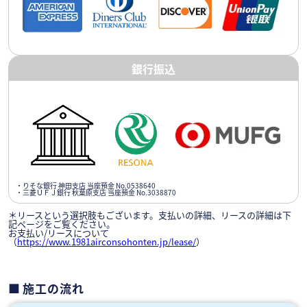
銀行振込
・りそな銀行 神田支店 当座預金 No.0538640
・三菱ＵＦＪ銀行 秋葉原支店 当座預金 No.3038870
＊リースという選択肢もございます。支払いの詳細、リースの詳細は下
記ページをご覧ください。
お支払い/リースについて
（
https://www.1981airconsohonten.jp/lease/
）
施工の流れ