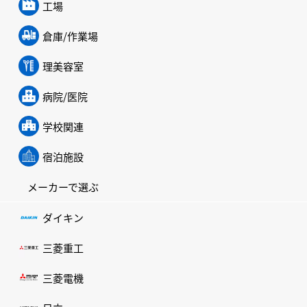
工場
倉庫/作業場
理美容室
病院/医院
学校関連
宿泊施設
メーカーで選ぶ
ダイキン
三菱重工
三菱電機