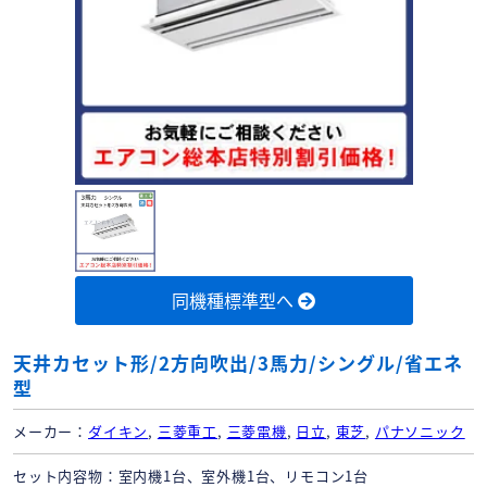
同機種標準型へ
天井カセット形/2方向吹出/3馬力/シングル/省エネ
型
メーカー
ダイキン
,
三菱重工
,
三菱電機
,
日立
,
東芝
,
パナソニック
セット内容物
室内機1台、室外機1台、リモコン1台