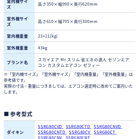
室内機サイ
高さ350×幅990×奥行620mm
ズ
室外機サイ
高さ610×幅795×奥行300mm
ズ
室内機重量
23+11(kg)
室外機重量
43kg
スカイエア Mr.スリム 省エネの達人 セゾンエア
ブランド名
コン カスタムエアコン ゼフィー
※「室内機サイズ」「室外機サイズ」「室内機重量」「室外機重量」は
参考値です。
実際の寸法・重量につきましては、エアコン選定時に改めてご案内いた
します。
参考型式
SSRG80CVD
SSRG80CTD
SSRG80CNVD
ダイキン
SSRG80CNTD
SSRG80CV
SSRG80CT
SSRG80CNV
SSRG80CNT