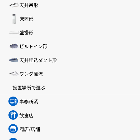
天井吊形
床置形
壁掛形
ビルトイン形
天井埋込ダクト形
ワンダ風流
設置場所で選ぶ
事務所系
飲食店
商店/店舗