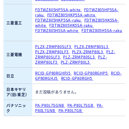
FDTWZ805HP5SA-white
FDTWZ805HP5SA-
raku
FDTWZ805HKP5SA-white
FDTWZ805HKP5SA-raku
FDTWZ805HK5SA-
三菱重工
white
FDTWZ805HK5SA-raku
FDTWZ805H5SA-white
FDTWZ805H5SA-raku
PLZX-ZRMP80SLF3
PLZX-ZRMP80SL3
PLZX-ZRMP80LF3
PLZX-ZRMP80L3
PLZ-
三菱電機
ZRMP80SLF3
PLZ-ZRMP80SL3
PLZ-
ZRMP80LF3
PLZ-ZRMP80L3
RCID-GP80RGHPJ5
RCID-GP80RGHP5
RCID-
日立
GP80RGHJ5
RCID-GP80RGH5
日本キヤリ
まだ投稿がありません。
ア(旧:東芝)
パナソニッ
PA-P80L7SGNB
PA-P80L7SGB
PA-
ク
P80L7GNB
PA-P80L7GB