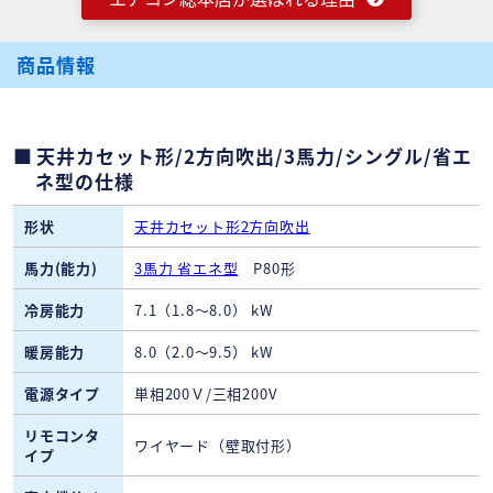
商品情報
天井カセット形/2方向吹出/3馬力/シングル/省エ
ネ型の仕様
形状
天井カセット形2方向吹出
馬力(能力)
3馬力 省エネ型
P80形
冷房能力
7.1（1.8～8.0） kW
暖房能力
8.0（2.0～9.5） kW
電源タイプ
単相200Ｖ/三相200V
リモコンタ
ワイヤード（壁取付形）
イプ