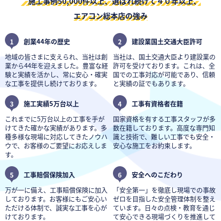
施工事例50,000件以上、選ばれ続けて４０年以上、
エアコン総本店の強み
1
創業44年の歴史
2
建設業国土交通大臣許可
地域の皆さまに支えられ、当社は創
当社は、国土交通大臣より建設業の
業から44年を迎えました。豊富な経
許可を受けております。これは、全
験と実績を活かし、常に安心・確実
国での工事対応が可能であり、信頼
な工事を提供し続けております。
と実績の証でもあります。
3
施工実績5万台以上
4
工事有資格者在籍
これまでに5万台以上の工事を手が
国家資格を有する工事スタッフが多
けてきた確かな実績があります。多
数在籍しております。高度な専門知
種多様な現場に対応してきたノウハ
識と技術で、難しい工事でも安全・
ウで、お客様のご要望にお応えしま
安心な施工をお約束します。
す。
5
工事賠償保険加入
6
安全へのこだわり
万が一に備え、工事賠償保険に加入
「安全第一」を徹底し現場での事故
しております。お客様にもご安心い
ゼロを目指した安全管理体制を整え
ただける体制で、誠実な工事を心が
ています。日々の点検・教育を通じ
けております。
て安心できる現場づくりを推進して