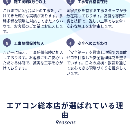
3
施工実績5万台以上
4
工事有資格者在籍
これまでに5万台以上の工事を手が
国家資格を有する工事スタッフが多
けてきた確かな実績があります。多
数在籍しております。高度な専門知
種多様な現場に対応してきたノウハ
識と技術で、難しい工事でも安全・
ウで、お客様のご要望にお応えしま
安心な施工をお約束します。
す。
5
工事賠償保険加入
6
安全へのこだわり
万が一に備え、工事賠償保険に加入
「安全第一」を徹底し現場での事故
しております。お客様にもご安心い
ゼロを目指した安全管理体制を整え
ただける体制で、誠実な工事を心が
ています。日々の点検・教育を通じ
けております。
て安心できる現場づくりを推進して
います。
エアコン総本店が選ばれている理
由
Reasons