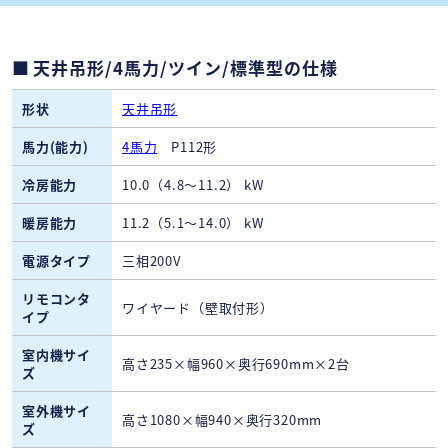
天井吊形/4馬力/ツイン/標準型の仕様
形状
天井吊形
馬力(能力)
4馬力
P112形
冷房能力
10.0（4.8～11.2） kW
暖房能力
11.2（5.1～14.0） kW
電源タイプ
三相200V
リモコンタ
ワイヤード（壁取付形）
イプ
室内機サイ
高さ235×幅960×奥行690mm×2台
ズ
室外機サイ
高さ1080×幅940×奥行320mm
ズ