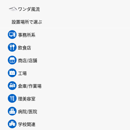
ワンダ風流
設置場所で選ぶ
事務所系
飲食店
商店/店舗
工場
倉庫/作業場
理美容室
病院/医院
学校関連