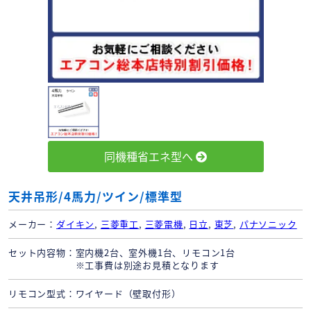
同機種省エネ型へ
天井吊形/4馬力/ツイン/標準型
メーカー
ダイキン
,
三菱重工
,
三菱電機
,
日立
,
東芝
,
パナソニック
セット内容物
室内機2台、室外機1台、リモコン1台
※工事費は別途お見積となります
リモコン型式
ワイヤード（壁取付形）