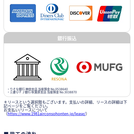
銀行振込
・りそな銀行 神田支店 当座預金 No.0538640
・三菱ＵＦＪ銀行 秋葉原支店 当座預金 No.3038870
＊リースという選択肢もございます。支払いの詳細、リースの詳細は下
記ページをご覧ください。
お支払い/リースについて
（
https://www.1981airconsohonten.jp/lease/
）
施工の流れ