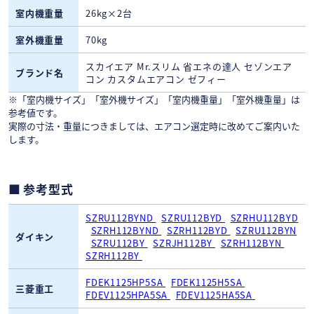
室内機重量
26kg×2台
室外機重量
70kg
スカイエア Mr.スリム 省エネの達人 セゾンエア
ブランド名
コン カスタムエアコン ゼフィー
※「室内機サイズ」「室外機サイズ」「室内機重量」「室外機重量」は
参考値です。
実際の寸法・重量につきましては、エアコン選定時に改めてご案内いた
します。
参考型式
SZRU112BYND
SZRU112BYD
SZRHU112BYD
SZRH112BYND
SZRH112BYD
SZRU112BYN
ダイキン
SZRU112BY
SZRJH112BY
SZRH112BYN
SZRH112BY
FDEK1125HP5SA
FDEK1125H5SA
三菱重工
FDEV1125HPA5SA
FDEV1125HA5SA