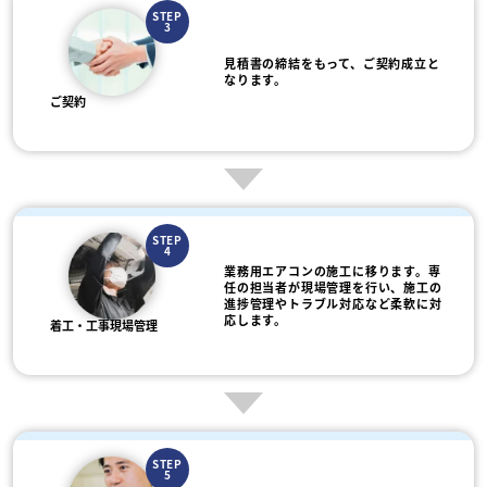
STEP
3
見積書の締結をもって、ご契約成立と
なります。
ご契約
STEP
4
業務用エアコンの施工に移ります。専
任の担当者が現場管理を行い、施工の
進捗管理やトラブル対応など柔軟に対
応します。
着工・工事現場管理
STEP
5