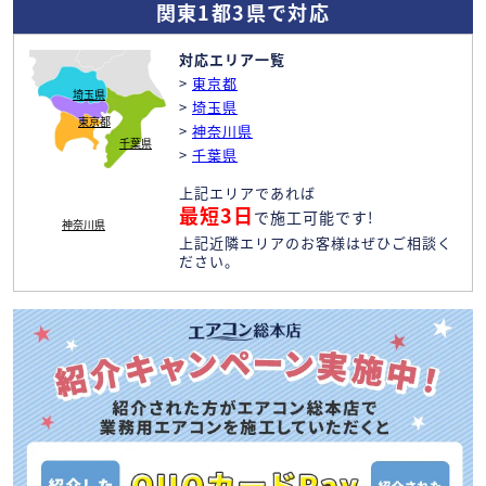
関東1都3県で対応
対応エリア一覧
>
東京都
埼玉県
>
埼玉県
東京都
>
神奈川県
千葉県
>
千葉県
上記エリアであれば
最短3日
で施工可能です!
神奈川県
上記近隣エリアのお客様はぜひご相談く
ださい。