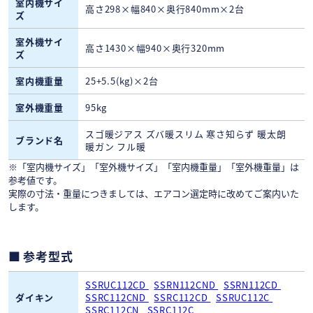
室内機サイ
高さ298×幅840×奥行840mm×2台
ズ
室外機サイ
高さ1430×幅940×奥行320mm
ズ
室内機重量
25+5.5(kg)×2台
室外機重量
95kg
スゴ暖ジアス ズバ暖スリム 寒さ知らず 暖太朗
ブランド名
暖ガン フル暖
※「室内機サイズ」「室外機サイズ」「室内機重量」「室外機重量」は
参考値です。
実際の寸法・重量につきましては、エアコン選定時に改めてご案内いた
します。
参考型式
SSRUC112CD
SSRN112CND
SSRN112CD
ダイキン
SSRC112CND
SSRC112CD
SSRUC112C
SSRC112CN
SSRC112C