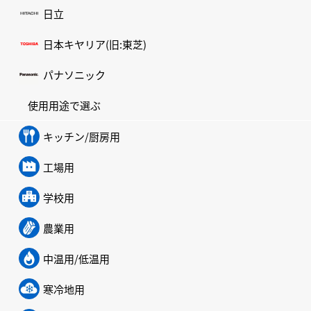
日立
日本キヤリア(旧:東芝)
パナソニック
使用用途で選ぶ
キッチン/厨房用
工場用
学校用
農業用
中温用/低温用
寒冷地用