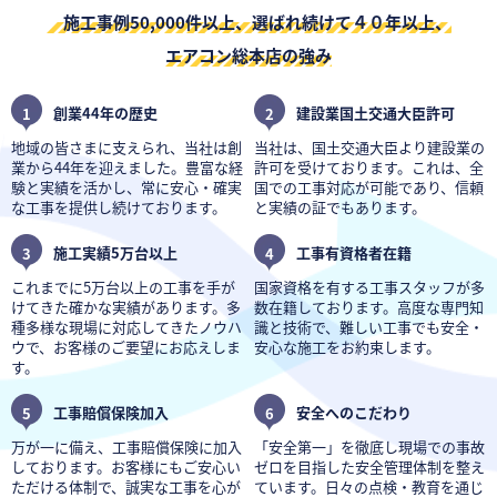
施工事例50,000件以上、選ばれ続けて４０年以上、
エアコン総本店の強み
1
創業44年の歴史
2
建設業国土交通大臣許可
地域の皆さまに支えられ、当社は創
当社は、国土交通大臣より建設業の
業から44年を迎えました。豊富な経
許可を受けております。これは、全
験と実績を活かし、常に安心・確実
国での工事対応が可能であり、信頼
な工事を提供し続けております。
と実績の証でもあります。
3
施工実績5万台以上
4
工事有資格者在籍
これまでに5万台以上の工事を手が
国家資格を有する工事スタッフが多
けてきた確かな実績があります。多
数在籍しております。高度な専門知
種多様な現場に対応してきたノウハ
識と技術で、難しい工事でも安全・
ウで、お客様のご要望にお応えしま
安心な施工をお約束します。
す。
5
工事賠償保険加入
6
安全へのこだわり
万が一に備え、工事賠償保険に加入
「安全第一」を徹底し現場での事故
しております。お客様にもご安心い
ゼロを目指した安全管理体制を整え
ただける体制で、誠実な工事を心が
ています。日々の点検・教育を通じ