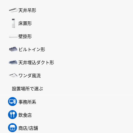
天井吊形
床置形
壁掛形
ビルトイン形
天井埋込ダクト形
ワンダ風流
設置場所で選ぶ
事務所系
飲食店
商店/店舗