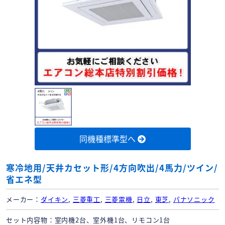
同機種標準型へ
寒冷地用/天井カセット形/4方向吹出/4馬力/ツイン/
省エネ型
メーカー
ダイキン
,
三菱重工
,
三菱電機
,
日立
,
東芝
,
パナソニック
セット内容物
室内機2台、室外機1台、リモコン1台