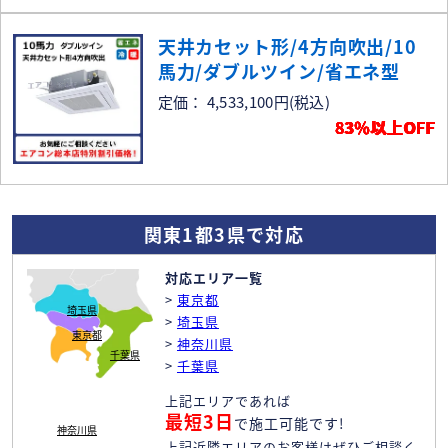
天井カセット形/4方向吹出/10
馬力/ダブルツイン/省エネ型
定価： 4,533,100円
(税込)
83％以上OFF
関東1都3県で対応
対応エリア一覧
>
東京都
埼玉県
>
埼玉県
東京都
>
神奈川県
千葉県
>
千葉県
上記エリアであれば
最短3日
で施工可能です!
神奈川県
上記近隣エリアのお客様はぜひご相談く