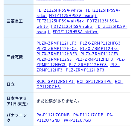
FDTZ1125HP5SA-white
FDTZ1125HP5SA-
raku
FDTZ1125HP5SA-osouji
三菱重工
FDTZ1125HP5SA-airflex
FDTZ1125H5SA-
white
FDTZ1125H5SA-raku
FDTZ1125H5SA-
osouji
FDTZ1125H5SA-airflex
PLZX-ZRMP112HLF3
PLZX-ZRMP112HFG3
PLZX-ZRMP112HFC3
PLZX-ZRMP112HF3
PLZX-ZRMP112HBF3
PLZX-ZRMP112GF3
三菱電機
PLZX-ZRMP112G3
PLZ-ZRMP112HLF3
PLZ-
ZRMP112HFG3
PLZ-ZRMP112HFC3
PLZ-
ZRMP112HF3
PLZ-ZRMP112HBF3
RCIC-GP112RGHP1
RCI-GP112RGHP6
RCI-
日立
GP112RGH6
日本キヤリ
まだ投稿がありません。
ア(旧:東芝)
パナソニッ
PA-P112U7GDNB
PA-P112U7GDB
PA-
ク
P112U7GNB
PA-P112U7GB