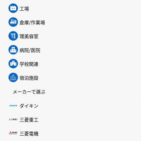
工場
倉庫/作業場
理美容室
病院/医院
学校関連
宿泊施設
メーカーで選ぶ
ダイキン
三菱重工
三菱電機