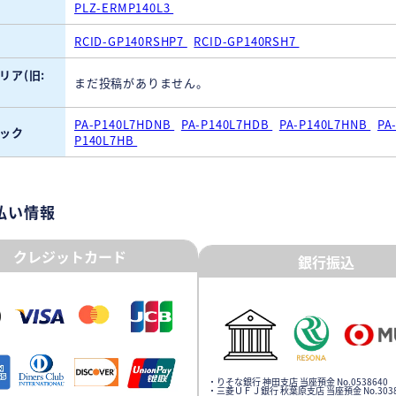
PLZ-ERMP140L3
RCID-GP140RSHP7
RCID-GP140RSH7
リア(旧:
まだ投稿がありません。
PA-P140L7HDNB
PA-P140L7HDB
PA-P140L7HNB
PA
ック
P140L7HB
払い情報
クレジットカード
銀行振込
・りそな銀行 神田支店 当座預金 No.0538640
・三菱ＵＦＪ銀行 秋葉原支店 当座預金 No.3038