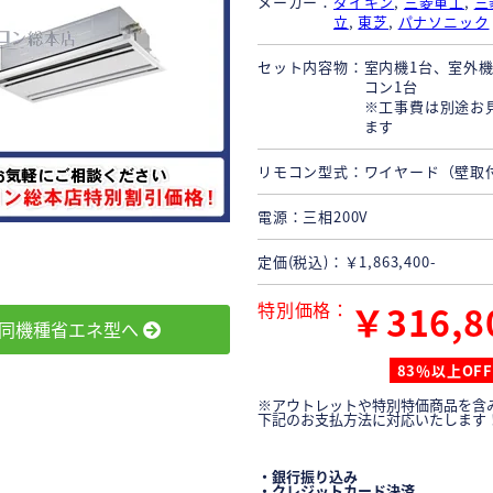
メーカー
ダイキン
,
三菱重工
,
三
立
,
東芝
,
パナソニック
セット内容物
室内機1台、室外機
コン1台
※工事費は別途お
ます
リモコン型式
ワイヤード（壁取
電源
三相200V
定価(税込)
￥1,863,400-
特別価格
￥316,8
同機種省エネ型へ
83％以上OFF
※アウトレットや特別特価商品を含
下記のお支払方法に対応いたします
・銀行振り込み
・クレジットカード決済