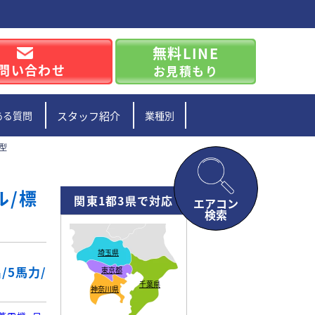
無料LINE
問い合わせ
お見積もり
ある質問
スタッフ紹介
業種別
準型
ル/標
関東1都3県で対応
エアコン
検索
埼玉県
/5馬力/
東京都
千葉県
神奈川県