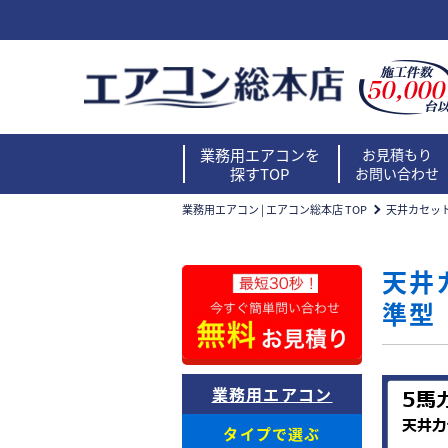
業務用エアコンを
お見積もり
探すTOP
お問い合わせ
業務用エアコン | エアコン総本店 TOP
天井カセッ
天井
準型
業務用エアコン
タイプで選ぶ