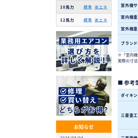
室外機サ
10馬力
標準
省エネ
室内機重
12馬力
標準
省エネ
室外機重
ブランド
※「室内機
実際の寸法
参考
ダイキン
三菱重工
お知らせ
2026/08/04
三菱電機