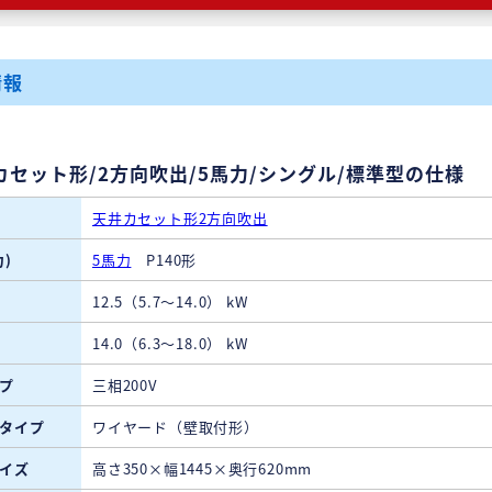
情報
カセット形/2方向吹出/5馬力/シングル/標準型の仕様
天井カセット形2方向吹出
)
5馬力
P140形
12.5（5.7～14.0） kW
14.0（6.3～18.0） kW
プ
三相200V
タイプ
ワイヤード（壁取付形）
イズ
高さ350×幅1445×奥行620mm