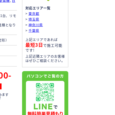
菱電機
,
日
対応エリア一覧
>
東京都
1台、リモ
>
埼玉県
見積となり
>
神奈川県
>
千葉県
上記エリアであれば
付形）
最短3日
で施工可能
です!
上記近隣エリアのお客様
はぜひご相談ください。
00-
みます
！