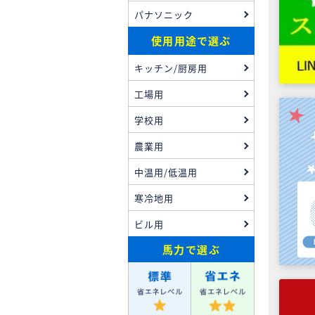
パナソニック
使用用途で選ぶ
キッチン/厨房用
工場用
学校用
農業用
中温用/低温用
寒冷地用
ビル用
馬力
で選ぶ