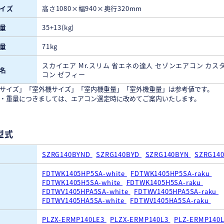
イズ
高さ1080×幅940×奥行320mm
量
35+13(kg)
量
71kg
スカイエア Mr.スリム 省エネの達人 セゾンエアコン カス
名
コン ゼフィー
サイズ」「室外機サイズ」「室内機重量」「室外機重量」は参考値です。
・重量につきましては、エアコン選定時に改めてご案内いたします。
型式
SZRG140BYND
SZRG140BYD
SZRG140BYN
SZRG14
FDTWK1405HP5SA-white
FDTWK1405HP5SA-raku
FDTWK1405H5SA-white
FDTWK1405H5SA-raku
FDTWV1405HPA5SA-white
FDTWV1405HPA5SA-raku
FDTWV1405HA5SA-white
FDTWV1405HA5SA-raku
PLZX-ERMP140LE3
PLZX-ERMP140L3
PLZ-ERMP140