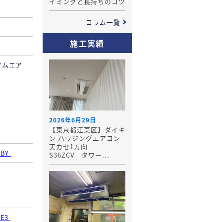
イミングと長持ちのコツ
コラム一覧
施工実績
タムエア
2026年6月29日
【東京都江東区】ダイキ
ン ハウジングエアコン
天カセ1方向
0BY
S36ZCV タワー...
LE3