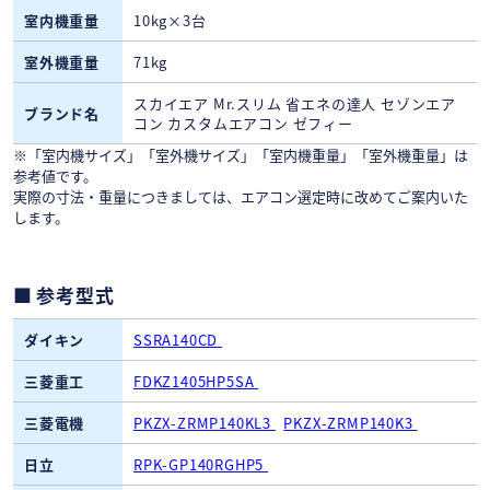
室内機重量
10kg×3台
室外機重量
71kg
スカイエア Mr.スリム 省エネの達人 セゾンエア
ブランド名
コン カスタムエアコン ゼフィー
※「室内機サイズ」「室外機サイズ」「室内機重量」「室外機重量」は
参考値です。
実際の寸法・重量につきましては、エアコン選定時に改めてご案内いた
します。
参考型式
ダイキン
SSRA140CD
三菱重工
FDKZ1405HP5SA
三菱電機
PKZX-ZRMP140KL3
PKZX-ZRMP140K3
日立
RPK-GP140RGHP5