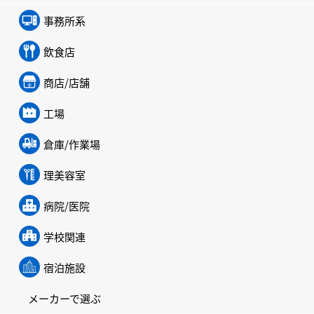
事務所系
飲食店
商店/店舗
工場
倉庫/作業場
理美容室
病院/医院
学校関連
宿泊施設
メーカーで選ぶ