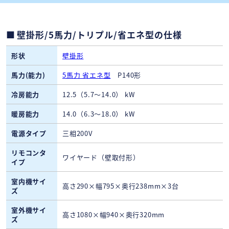
壁掛形/5馬力/トリプル/省エネ型の仕様
形状
壁掛形
馬力(能力)
5馬力 省エネ型
P140形
冷房能力
12.5（5.7～14.0） kW
暖房能力
14.0（6.3～18.0） kW
電源タイプ
三相200V
リモコンタ
ワイヤード（壁取付形）
イプ
室内機サイ
高さ290×幅795×奥行238mm×3台
ズ
室外機サイ
高さ1080×幅940×奥行320mm
ズ