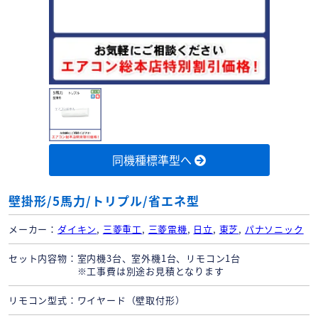
同機種標準型へ
壁掛形/5馬力/トリプル/省エネ型
メーカー
ダイキン
,
三菱重工
,
三菱電機
,
日立
,
東芝
,
パナソニック
セット内容物
室内機3台、室外機1台、リモコン1台
※工事費は別途お見積となります
リモコン型式
ワイヤード（壁取付形）