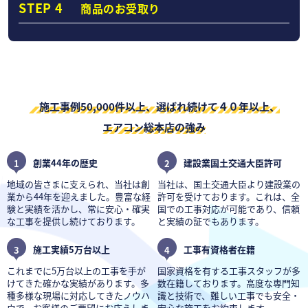
STEP 4
商品のお受取り
施工事例50,000件以上、選ばれ続けて４０年以上、
エアコン総本店の強み
1
創業44年の歴史
2
建設業国土交通大臣許可
地域の皆さまに支えられ、当社は創
当社は、国土交通大臣より建設業の
業から44年を迎えました。豊富な経
許可を受けております。これは、全
験と実績を活かし、常に安心・確実
国での工事対応が可能であり、信頼
な工事を提供し続けております。
と実績の証でもあります。
3
施工実績5万台以上
4
工事有資格者在籍
これまでに5万台以上の工事を手が
国家資格を有する工事スタッフが多
けてきた確かな実績があります。多
数在籍しております。高度な専門知
種多様な現場に対応してきたノウハ
識と技術で、難しい工事でも安全・
ウで、お客様のご要望にお応えしま
安心な施工をお約束します。