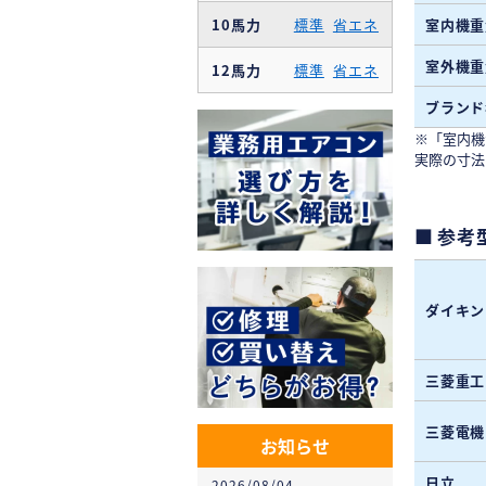
10馬力
標準
省エネ
室内機重
室外機重
12馬力
標準
省エネ
ブランド
※「室内機
実際の寸法
参考
ダイキン
三菱重工
三菱電機
お知らせ
日立
2026/08/04