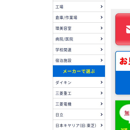
工場
倉庫/作業場
理美容室
病院/医院
学校関連
宿泊施設
メーカーで選ぶ
ダイキン
三菱重工
三菱電機
日立
日本キヤリア(旧:東芝)