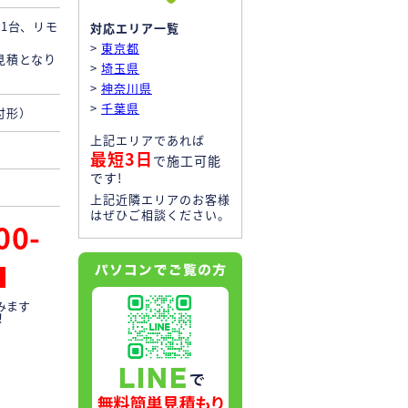
1台、リモ
対応エリア一覧
>
東京都
見積となり
>
埼玉県
>
神奈川県
>
千葉県
付形）
上記エリアであれば
最短3日
で施工可能
です!
上記近隣エリアのお客様
はぜひご相談ください。
00-
みます
！