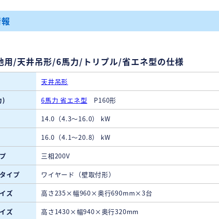
情報
地用/天井吊形/6馬力/トリプル/省エネ型の仕様
天井吊形
)
6馬力 省エネ型
P160形
14.0（4.3～16.0） kW
16.0（4.1～20.8） kW
プ
三相200V
タイプ
ワイヤード（壁取付形）
イズ
高さ235×幅960×奥行690mm×3台
イズ
高さ1430×幅940×奥行320mm