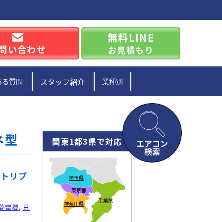
無料LINE
問い合わせ
お見積もり
ある質問
スタッフ紹介
業種別
ネ型
関東1都3県で対応
エアコン
検索
/トリプ
埼玉県
東京都
千葉県
神奈川県
菱電機
,
日