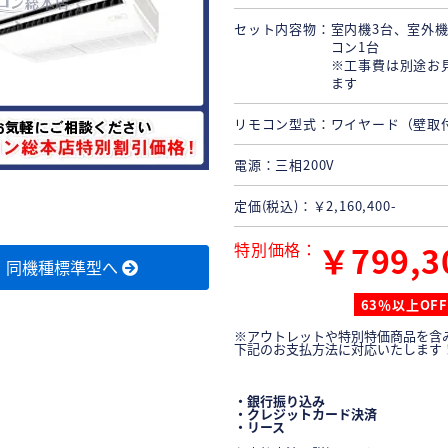
セット内容物
室内機3台、室外機
コン1台
※工事費は別途お
ます
リモコン型式
ワイヤード（壁取
電源
三相200V
定価(税込)
￥2,160,400-
特別価格
￥799,3
同機種標準型へ
63％以上OFF
※アウトレットや特別特価商品を含
下記のお支払方法に対応いたします
・銀行振り込み
・クレジットカード決済
・リース