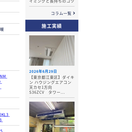
イミングと長持ちのコツ
コラム一覧
施工実績
ル暖
2026年6月29日
CNM
【東京都江東区】ダイキ
D
ン ハウジングエアコン
C
天カセ1方向
S36ZCV タワー...
0KL3
K3
H5