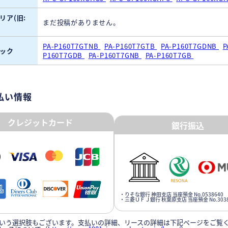
リア(旧:
まだ投稿がありません。
PA-P160T7GTNB
PA-P160T7GTB
PA-P160T7GDNB
P
ック
P160T7GDB
PA-P160T7GNB
PA-P160T7GB
払い情報
クレジットカード
銀行振込
・りそな銀行 神田支店 当座預金 No.0538640
・三菱ＵＦＪ銀行 秋葉原支店 当座預金 No.3038
いう選択肢もございます。支払いの詳細、リースの詳細は下記ページをご覧