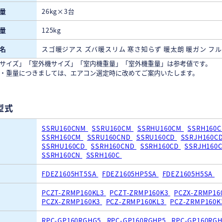
量
26kg×3台
量
125kg
名
スゴ暖ジアス ズバ暖スリム 寒さ知らず 暖太朗 暖ガン フ
サイズ」「室外機サイズ」「室内機重量」「室外機重量」は参考値です。
・重量につきましては、エアコン選定時に改めてご案内いたします。
型式
SSRU160CNM
SSRU160CM
SSRHU160CM
SSRH160
SSRH160CM
SSRU160CND
SSRU160CD
SSRJH160C
SSRHU160CD
SSRH160CND
SSRH160CD
SSRJH160
SSRH160CN
SSRH160C
FDEZ1605HT5SA
FDEZ1605HP5SA
FDEZ1605H5SA
PCZT-ZRMP160KL3
PCZT-ZRMP160K3
PCZX-ZRMP16
PCZX-ZRMP160K3
PCZ-ZRMP160KL3
PCZ-ZRMP160
RPC-GP160RGHG5
RPC-GP160RGHP5
RPC-GP160RG