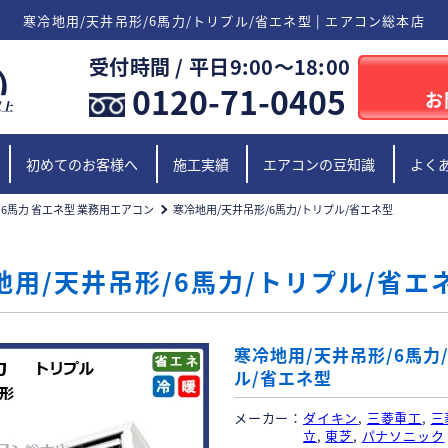
寒冷地用/天井吊形/6馬力/トリプル/省エネ型 | エアコン総本店
受付時間 / 平日9:00〜18:00
0120-71-0405
お
初めてのお客様へ
施工実績
エアコンの豆知識
よく
6馬力 省エネ型 業務用エアコン
寒冷地用/天井吊形/6馬力/トリプル/省エネ型
地用/天井吊形/6馬力/トリプル/省エ
寒冷地用/天井吊形/6馬力
ル/省エネ型
メーカー
ダイキン
,
三菱重工
,
三
立
,
東芝
,
パナソニック