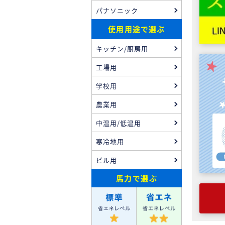
パナソニック
使用用途で選ぶ
キッチン/厨房用
工場用
学校用
農業用
中温用/低温用
寒冷地用
ビル用
馬力
で選ぶ