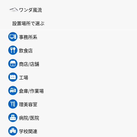
ワンダ風流
設置場所で選ぶ
事務所系
飲食店
商店/店舗
工場
倉庫/作業場
理美容室
病院/医院
学校関連