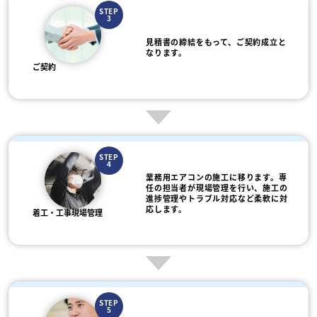
STEP
3
見積書の締結をもって、ご契約成立と
なります。
ご契約
STEP
4
業務用エアコンの施工に移ります。専
任の担当者が現場管理を行い、施工の
進捗管理やトラブル対応など柔軟に対
応します。
着工・工事現場管理
STEP
5