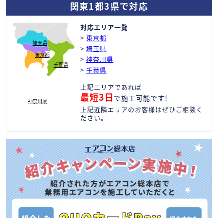
関東1都3県で対応
対応エリア一覧
>
東京都
埼玉県
>
埼玉県
東京都
>
神奈川県
千葉県
>
千葉県
上記エリアであれば
最短3日
で施工可能です!
神奈川県
上記近隣エリアのお客様はぜひご相談く
ださい。