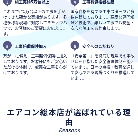
3
施工実績5万台以上
4
工事有資格者在籍
これまでに5万台以上の工事を手が
国家資格を有する工事スタッフが多
けてきた確かな実績があります。多
数在籍しております。高度な専門知
種多様な現場に対応してきたノウハ
識と技術で、難しい工事でも安全・
ウで、お客様のご要望にお応えしま
安心な施工をお約束します。
す。
5
工事賠償保険加入
6
安全へのこだわり
万が一に備え、工事賠償保険に加入
「安全第一」を徹底し現場での事故
しております。お客様にもご安心い
ゼロを目指した安全管理体制を整え
ただける体制で、誠実な工事を心が
ています。日々の点検・教育を通じ
けております。
て安心できる現場づくりを推進して
います。
エアコン総本店が選ばれている理
由
Reasons