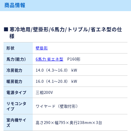
商品情報
寒冷地用/壁掛形/6馬力/トリプル/省エネ型の仕
様
形状
壁掛形
馬力(能力)
6馬力 省エネ型
P160形
冷房能力
14.0（4.3～16.0） kW
暖房能力
16.0（4.1～20.8） kW
電源タイプ
三相200V
リモコンタ
ワイヤード（壁取付形）
イプ
室内機サイ
高さ290×幅795×奥行238mm×3台
ズ