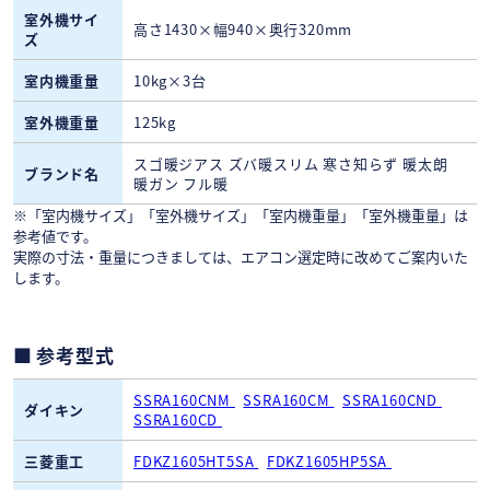
室外機サイ
高さ1430×幅940×奥行320mm
ズ
室内機重量
10kg×3台
室外機重量
125kg
スゴ暖ジアス ズバ暖スリム 寒さ知らず 暖太朗
ブランド名
暖ガン フル暖
※「室内機サイズ」「室外機サイズ」「室内機重量」「室外機重量」は
参考値です。
実際の寸法・重量につきましては、エアコン選定時に改めてご案内いた
します。
参考型式
SSRA160CNM
SSRA160CM
SSRA160CND
ダイキン
SSRA160CD
三菱重工
FDKZ1605HT5SA
FDKZ1605HP5SA