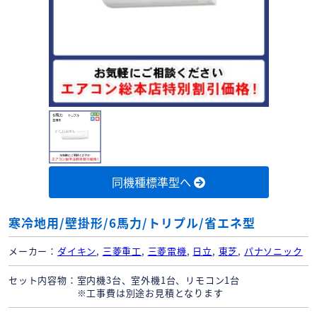
同機種標準型へ
寒冷地用/壁掛形/6馬力/トリプル/省エネ型
メーカー
ダイキン
,
三菱重工
,
三菱電機
,
日立
,
東芝
,
パナソニック
セット内容物
室内機3台、室外機1台、リモコン1台
※工事費は別途お見積となります