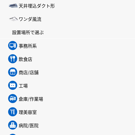
天井埋込ダクト形
ワンダ風流
設置場所で選ぶ
事務所系
飲食店
商店/店舗
工場
倉庫/作業場
理美容室
病院/医院