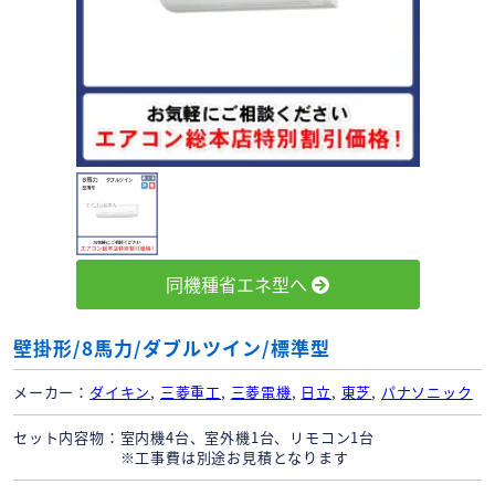
同機種省エネ型へ
壁掛形/8馬力/ダブルツイン/標準型
メーカー
ダイキン
,
三菱重工
,
三菱電機
,
日立
,
東芝
,
パナソニック
セット内容物
室内機4台、室外機1台、リモコン1台
※工事費は別途お見積となります