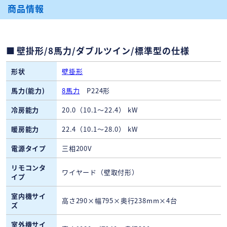
商品情報
壁掛形/8馬力/ダブルツイン/標準型の仕様
形状
壁掛形
馬力(能力)
8馬力
P224形
冷房能力
20.0（10.1～22.4） kW
暖房能力
22.4（10.1～28.0） kW
電源タイプ
三相200V
リモコンタ
ワイヤード（壁取付形）
イプ
室内機サイ
高さ290×幅795×奥行238mm×4台
ズ
室外機サイ