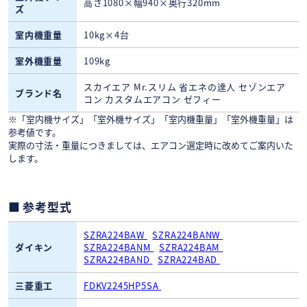
高さ1080×幅940×奥行320mm
ズ
室内機重量
10kg×4台
室外機重量
109kg
スカイエア Mr.スリム 省エネの達人 セゾンエア
ブランド名
コン カスタムエアコン ゼフィー
※「室内機サイズ」「室外機サイズ」「室内機重量」「室外機重量」は
参考値です。
実際の寸法・重量につきましては、エアコン選定時に改めてご案内いた
します。
参考型式
SZRA224BAW
SZRA224BANW
ダイキン
SZRA224BANM
SZRA224BAM
SZRA224BAND
SZRA224BAD
三菱重工
FDKV2245HP5SA