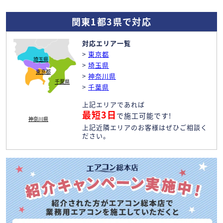
関東1都3県で対応
対応エリア一覧
>
東京都
埼玉県
>
埼玉県
東京都
>
神奈川県
千葉県
>
千葉県
上記エリアであれば
最短3日
で施工可能です!
神奈川県
上記近隣エリアのお客様はぜひご相談く
ださい。