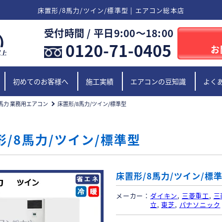
床置形/8馬力/ツイン/標準型 | エアコン総本店
受付時間 / 平日9:00〜18:00
0120-71-0405
お
初めてのお客様へ
施工実績
エアコンの豆知識
よく
馬力 業務用エアコン
床置形/8馬力/ツイン/標準型
形/8馬力/ツイン/標準型
床置形/8馬力/ツイン/標
メーカー
ダイキン
,
三菱重工
,
三
立
,
東芝
,
パナソニック