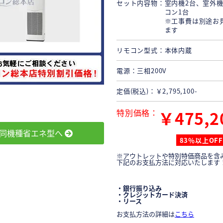
セット内容物
室内機2台、室外機
コン1台
※工事費は別途お
ます
リモコン型式
本体内蔵
電源
三相200V
定価(税込)
￥2,795,100-
特別価格
￥475,2
同機種省エネ型へ
83％以上OFF
※アウトレットや特別特価商品を含
下記のお支払方法に対応いたします
・銀行振り込み
・クレジットカード決済
・リース
お支払方法の詳細は
こちら