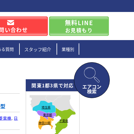
無料LINE
問い合わせ
お見積もり
ある質問
スタッフ紹介
業種別
関東1都3県で対応
エアコン
検索
準型
埼玉県
東京都
菱電機
,
日
千葉県
神奈川県