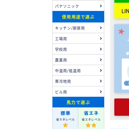
パナソニック
使用用途で選ぶ
キッチン/厨房用
工場用
学校用
農業用
中温用/低温用
寒冷地用
ビル用
馬力
で選ぶ