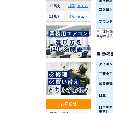
10馬力
標準
省エネ
室外機重
12馬力
標準
省エネ
ブランド
※「室内機
実際の寸法
参考
ダイキン
三菱重工
三菱電機
日立
お知らせ
日本キヤ
東芝)
2026/08/04