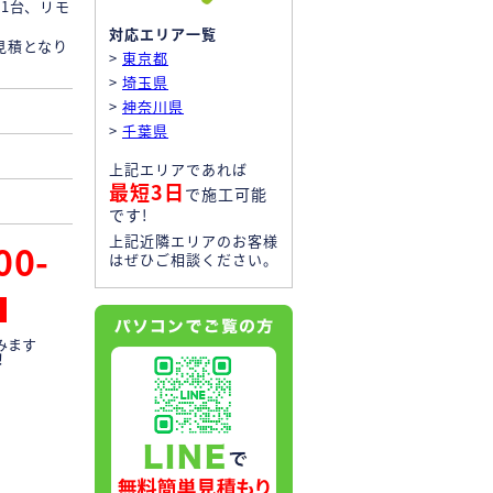
1台、リモ
対応エリア一覧
見積となり
>
東京都
>
埼玉県
>
神奈川県
>
千葉県
上記エリアであれば
最短3日
で施工可能
です!
上記近隣エリアのお客様
00-
はぜひご相談ください。
みます
！