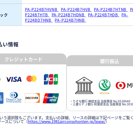
PA-P224B7HVNB
PA-P224B7HVB
PA-P224B7HTNB
P
ック
P224B7HTB
PA-P224B7HDNB
PA-P224B7HDB
PA-
P224BD7HNB
PA-P224B7HNB
払い情報
クレジットカード
銀行振込
・りそな銀行 神田支店 当座預金 No.0538640
・三菱ＵＦＪ銀行 秋葉原支店 当座預金 No.3038
いう選択肢もございます。支払いの詳細、リースの詳細は下記ページをご覧
リースについて（
https://www.1981airconsohonten.jp/lease/
）