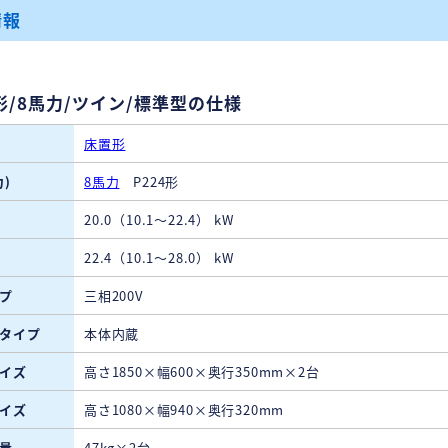
情報
形/8馬力/ツイン/標準型の仕様
床置形
)
8馬力
P224形
20.0（10.1～22.4） kW
22.4（10.1～28.0） kW
プ
三相200V
タイプ
本体内蔵
イズ
高さ1850×幅600×奥行350mm×2台
イズ
高さ1080×幅940×奥行320mm
量
47kg×2台