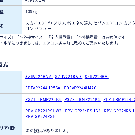
量
109kg
スカイエア Mr.スリム 省エネの達人 セゾンエアコン カス
名
コン ゼフィー
サイズ」「室外機サイズ」「室内機重量」「室外機重量」は参考値です。
・重量につきましては、エアコン選定時に改めてご案内いたします。
型式
SZRV224BAM
SZRV224BAD
SZRV224BA
FDFVP2244HP5SA
FDFVP2244H4AG
PSZT-ERMP224K3
PSZX-ERMP224K3
PFZ-ERMP224E
RPV-GP224RSHW2
RPV-GP224RSHG2
RPV-GP224RS
RPV-GP224RSH1
リア(旧:
まだ投稿がありません。