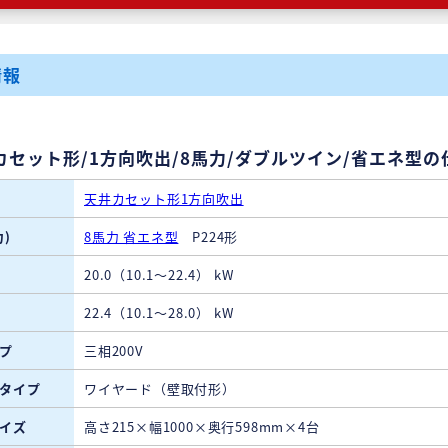
情報
カセット形/1方向吹出/8馬力/ダブルツイン/省エネ型の
天井カセット形1方向吹出
)
8馬力 省エネ型
P224形
20.0（10.1～22.4） kW
22.4（10.1～28.0） kW
プ
三相200V
タイプ
ワイヤード（壁取付形）
イズ
高さ215×幅1000×奥行598mm×4台