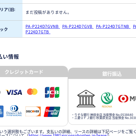
リア(旧:
まだ投稿がありません。
PA-P224D7GVNB
PA-P224D7GVB
PA-P224D7GTNB
P
ック
P224D7GTB
払い情報
クレジットカード
銀行振込
・りそな銀行 神田支店 当座預金 No.0538640
・三菱ＵＦＪ銀行 秋葉原支店 当座預金 No.3038
いう選択肢もございます。支払いの詳細、リースの詳細は下記ページをご覧
リースについて（
https://www.1981airconsohonten.jp/lease/
）