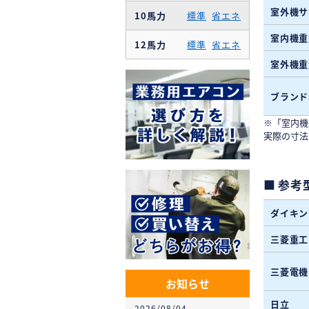
室外機サ
10馬力
標準
省エネ
室内機重
12馬力
標準
省エネ
室外機重
ブランド
※「室内機
実際の寸法
参考
ダイキン
三菱重工
三菱電機
お知らせ
日立
2026/08/04