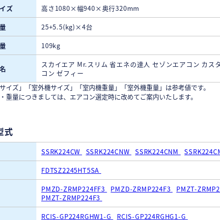
イズ
高さ1080×幅940×奥行320mm
量
25+5.5(kg)×4台
量
109kg
スカイエア Mr.スリム 省エネの達人 セゾンエアコン カス
名
コン ゼフィー
サイズ」「室外機サイズ」「室内機重量」「室外機重量」は参考値です。
・重量につきましては、エアコン選定時に改めてご案内いたします。
型式
SSRK224CW
SSRK224CNW
SSRK224CNM
SSRK224
FDTSZ2245HT5SA
PMZD-ZRMP224FF3
PMZD-ZRMP224F3
PMZT-ZRMP2
PMZT-ZRMP224F3
RCIS-GP224RGHW1-G
RCIS-GP224RGHG1-G