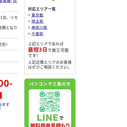
菱電機
,
日
対応エリア一覧
>
東京都
1台、リモ
>
埼玉県
見積となり
>
神奈川県
>
千葉県
上記エリアであれば
付形）
最短3日
で施工可能
です!
上記近隣エリアのお客様
はぜひご相談ください。
00-
みます
！