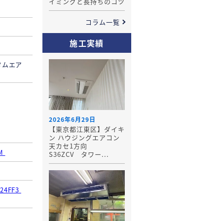
イミングと長持ちのコツ
コラム一覧
施工実績
タムエア
2026年6月29日
【東京都江東区】ダイキ
ン ハウジングエアコン
天カセ1方向
CM
S36ZCV タワー...
24FF3