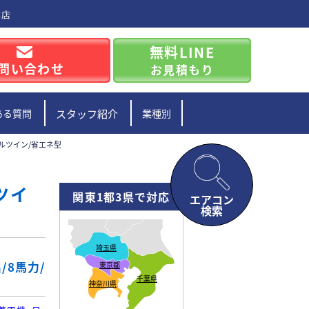
本店
無料LINE
問い合わせ
お見積もり
ある質問
スタッフ紹介
業種別
ブルツイン/省エネ型
ツイ
関東1都3県で対応
エアコン
検索
埼玉県
/8馬力/
東京都
千葉県
神奈川県