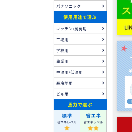
パナソニック
使用用途で選ぶ
キッチン/厨房用
工場用
学校用
農業用
中温用/低温用
寒冷地用
ビル用
馬力
で選ぶ