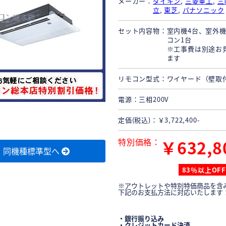
メーカー
ダイキン
,
三菱重工
,
三
立
,
東芝
,
パナソニック
セット内容物
室内機4台、室外機
コン1台
※工事費は別途お
ます
リモコン型式
ワイヤード（壁取
電源
三相200V
定価(税込)
￥3,722,400-
特別価格
￥632,8
同機種標準型へ
83％以上OFF
※アウトレットや特別特価商品を含
下記のお支払方法に対応いたします
・銀行振り込み
・クレジットカード決済