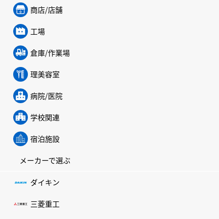
商店/店舗
工場
倉庫/作業場
理美容室
病院/医院
学校関連
宿泊施設
メーカーで選ぶ
ダイキン
三菱重工