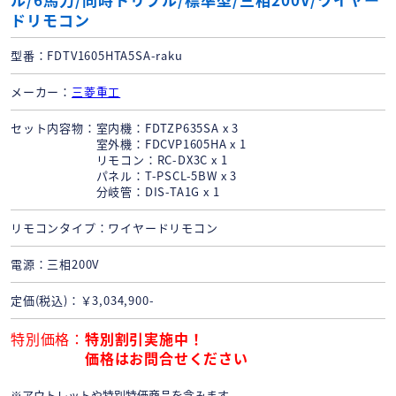
ドリモコン
型番
FDTV1605HTA5SA-raku
メーカー
三菱重工
セット内容物
室内機：FDTZP635SA x 3
室外機：FDCVP1605HA x 1
リモコン：RC-DX3C x 1
パネル：T-PSCL-5BW x 3
分岐管：DIS-TA1G x 1
リモコンタイプ
ワイヤードリモコン
電源
三相200V
定価(税込)
￥3,034,900-
特別価格
特別割引実施中！
価格はお問合せください
※アウトレットや特別特価商品を含みます