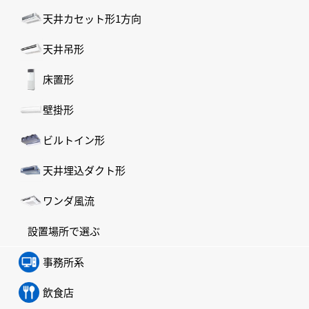
天井カセット形1方向
天井吊形
床置形
壁掛形
ビルトイン形
天井埋込ダクト形
ワンダ風流
設置場所で選ぶ
事務所系
飲食店