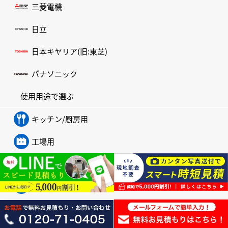
三菱電機
日立
日本キヤリア(旧:東芝)
パナソニック
使用用途で選ぶ
キッチン/厨房用
工場用
学校用
農業用
中温用/低温用