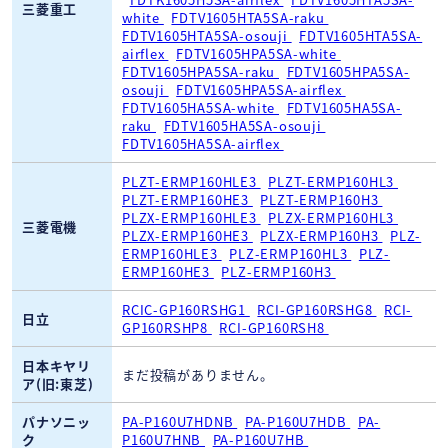
三菱重工
white
FDTV1605HTA5SA-raku
FDTV1605HTA5SA-osouji
FDTV1605HTA5SA-
airflex
FDTV1605HPA5SA-white
FDTV1605HPA5SA-raku
FDTV1605HPA5SA-
osouji
FDTV1605HPA5SA-airflex
FDTV1605HA5SA-white
FDTV1605HA5SA-
raku
FDTV1605HA5SA-osouji
FDTV1605HA5SA-airflex
PLZT-ERMP160HLE3
PLZT-ERMP160HL3
PLZT-ERMP160HE3
PLZT-ERMP160H3
PLZX-ERMP160HLE3
PLZX-ERMP160HL3
三菱電機
PLZX-ERMP160HE3
PLZX-ERMP160H3
PLZ-
ERMP160HLE3
PLZ-ERMP160HL3
PLZ-
ERMP160HE3
PLZ-ERMP160H3
RCIC-GP160RSHG1
RCI-GP160RSHG8
RCI-
日立
GP160RSHP8
RCI-GP160RSH8
日本キヤリ
まだ投稿がありません。
ア(旧:東芝)
パナソニッ
PA-P160U7HDNB
PA-P160U7HDB
PA-
ク
P160U7HNB
PA-P160U7HB