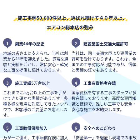
施工事例50,000件以上、選ばれ続けて４０年以上、
エアコン総本店の強み
1
創業44年の歴史
2
建設業国土交通大臣許可
地域の皆さまに支えられ、当社は創
当社は、国土交通大臣より建設業の
業から44年を迎えました。豊富な経
許可を受けております。これは、全
験と実績を活かし、常に安心・確実
国での工事対応が可能であり、信頼
な工事を提供し続けております。
と実績の証でもあります。
3
施工実績5万台以上
4
工事有資格者在籍
これまでに5万台以上の工事を手が
国家資格を有する工事スタッフが多
けてきた確かな実績があります。多
数在籍しております。高度な専門知
種多様な現場に対応してきたノウハ
識と技術で、難しい工事でも安全・
ウで、お客様のご要望にお応えしま
安心な施工をお約束します。
す。
5
工事賠償保険加入
6
安全へのこだわり
万が一に備え、工事賠償保険に加入
「安全第一」を徹底し現場での事故