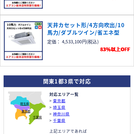
天井カセット形/4方向吹出/10
馬力/ダブルツイン/省エネ型
定価： 4,533,100円
(税込)
83％以上OFF
関東1都3県で対応
対応エリア一覧
>
東京都
埼玉県
>
埼玉県
東京都
>
神奈川県
千葉県
>
千葉県
上記エリアであれば