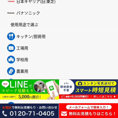
日本キヤリア(旧:東芝)
パナソニック
使用用途で選ぶ
キッチン/厨房用
工場用
学校用
農業用
中温用/低温用
寒冷地用
ビル用