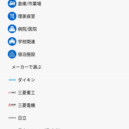
倉庫/作業場
理美容室
病院/医院
学校関連
宿泊施設
メーカーで選ぶ
ダイキン
三菱重工
三菱電機
日立