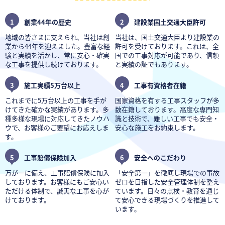
1
創業44年の歴史
2
建設業国土交通大臣許可
地域の皆さまに支えられ、当社は創
当社は、国土交通大臣より建設業の
業から44年を迎えました。豊富な経
許可を受けております。これは、全
験と実績を活かし、常に安心・確実
国での工事対応が可能であり、信頼
な工事を提供し続けております。
と実績の証でもあります。
3
施工実績5万台以上
4
工事有資格者在籍
これまでに5万台以上の工事を手が
国家資格を有する工事スタッフが多
けてきた確かな実績があります。多
数在籍しております。高度な専門知
種多様な現場に対応してきたノウハ
識と技術で、難しい工事でも安全・
ウで、お客様のご要望にお応えしま
安心な施工をお約束します。
す。
5
工事賠償保険加入
6
安全へのこだわり
万が一に備え、工事賠償保険に加入
「安全第一」を徹底し現場での事故
しております。お客様にもご安心い
ゼロを目指した安全管理体制を整え
ただける体制で、誠実な工事を心が
ています。日々の点検・教育を通じ
けております。
て安心できる現場づくりを推進して
います。