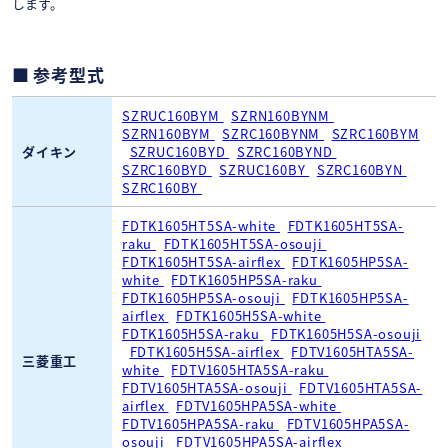
します。
参考型式
SZRUC160BYM
SZRN160BYNM
SZRN160BYM
SZRC160BYNM
SZRC160BYM
ダイキン
SZRUC160BYD
SZRC160BYND
SZRC160BYD
SZRUC160BY
SZRC160BYN
SZRC160BY
FDTK1605HT5SA-white
FDTK1605HT5SA-
raku
FDTK1605HT5SA-osouji
FDTK1605HT5SA-airflex
FDTK1605HP5SA-
white
FDTK1605HP5SA-raku
FDTK1605HP5SA-osouji
FDTK1605HP5SA-
airflex
FDTK1605H5SA-white
FDTK1605H5SA-raku
FDTK1605H5SA-osouji
FDTK1605H5SA-airflex
FDTV1605HTA5SA-
三菱重工
white
FDTV1605HTA5SA-raku
FDTV1605HTA5SA-osouji
FDTV1605HTA5SA-
airflex
FDTV1605HPA5SA-white
FDTV1605HPA5SA-raku
FDTV1605HPA5SA-
osouji
FDTV1605HPA5SA-airflex