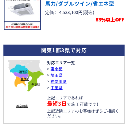
馬力/ダブルツイン/省エネ型
定価： 4,533,100円
(税込)
83％以上OFF
関東1都3県で対応
対応エリア一覧
>
東京都
埼玉県
>
埼玉県
東京都
>
神奈川県
千葉県
>
千葉県
上記エリアであれば
最短3日
で施工可能です!
神奈川県
上記近隣エリアのお客様はぜひご相談く
ださい。