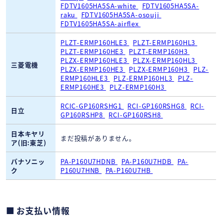
FDTV1605HA5SA-white
FDTV1605HA5SA-
raku
FDTV1605HA5SA-osouji
FDTV1605HA5SA-airflex
PLZT-ERMP160HLE3
PLZT-ERMP160HL3
PLZT-ERMP160HE3
PLZT-ERMP160H3
PLZX-ERMP160HLE3
PLZX-ERMP160HL3
三菱電機
PLZX-ERMP160HE3
PLZX-ERMP160H3
PLZ-
ERMP160HLE3
PLZ-ERMP160HL3
PLZ-
ERMP160HE3
PLZ-ERMP160H3
RCIC-GP160RSHG1
RCI-GP160RSHG8
RCI-
日立
GP160RSHP8
RCI-GP160RSH8
日本キヤリ
まだ投稿がありません。
ア(旧:東芝)
パナソニッ
PA-P160U7HDNB
PA-P160U7HDB
PA-
ク
P160U7HNB
PA-P160U7HB
お支払い情報