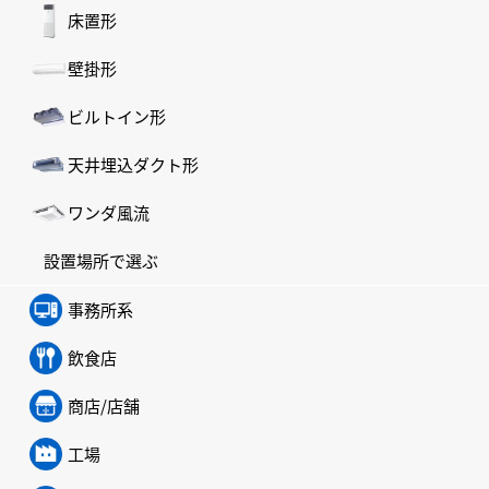
床置形
壁掛形
ビルトイン形
天井埋込ダクト形
ワンダ風流
設置場所で選ぶ
事務所系
飲食店
商店/店舗
工場