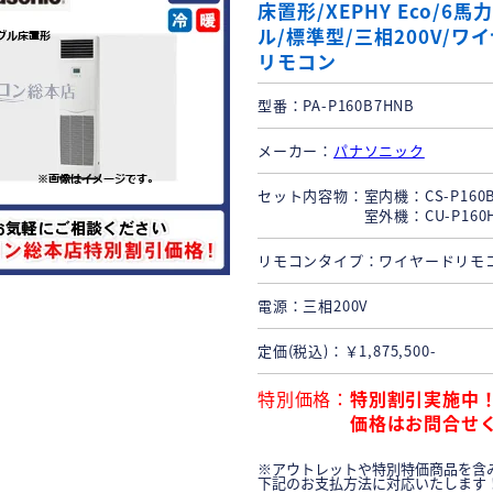
床置形/XEPHY Eco/6馬
ル/標準型/三相200V/ワ
リモコン
型番
PA-P160B7HNB
メーカー
パナソニック
セット内容物
室内機：CS-P160B7
室外機：CU-P160H7
リモコンタイプ
ワイヤードリモ
電源
三相200V
定価(税込)
￥1,875,500-
特別価格
特別割引実施中
価格はお問合せ
※アウトレットや特別特価商品を含
下記のお支払方法に対応いたします