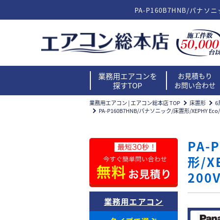
PA-P160B7HNB/パナ
業務用エアコンを
お見積もり
探すTOP
お問い合わせ
業務用エアコン | エアコン総本店 TOP
床置形
6
PA-P160B7HNB/パナソニック/床置形/XEPHY 
PA-
形/X
20
業務用エアコン