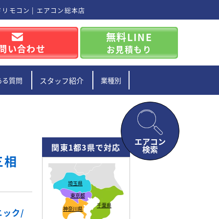
ードリモコン | エアコン総本店
無料LINE
問い合わせ
お見積もり
ある質問
スタッフ紹介
業種別
エアコン
関東1都3県で対応
検索
三相
埼玉県
東京都
千葉県
神奈川県
ニック/