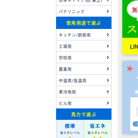
パナソニック
使用用途で選ぶ
キッチン/厨房用
工場用
学校用
農業用
中温用/低温用
寒冷地用
ビル用
馬力
で選ぶ