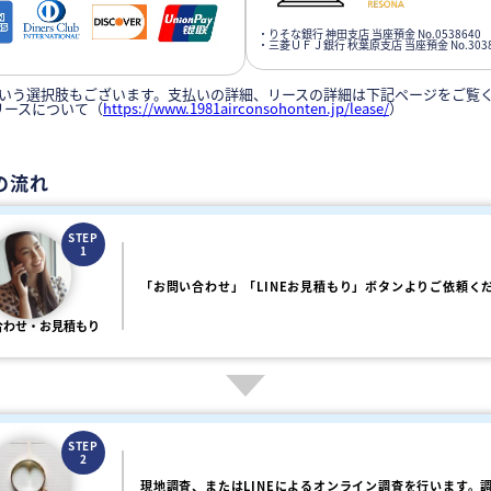
・りそな銀行 神田支店 当座預金 No.0538640
・三菱ＵＦＪ銀行 秋葉原支店 当座預金 No.3038
いう選択肢もございます。支払いの詳細、リースの詳細は下記ページをご覧
リースについて（
https://www.1981airconsohonten.jp/lease/
）
の流れ
STEP
1
「お問い合わせ」「LINEお見積もり」ボタンよりご依頼く
合わせ・お見積もり
STEP
2
現地調査、またはLINEによるオンライン調査を行います。