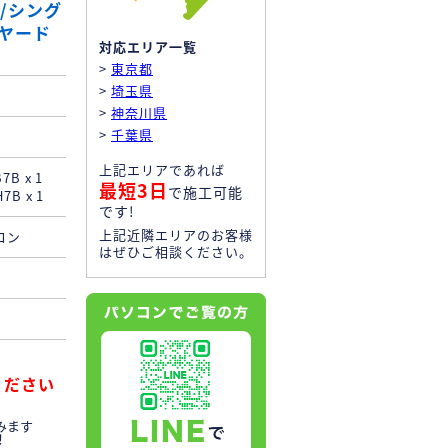
力/シング
イヤード
対応エリア一覧
>
東京都
>
埼玉県
>
神奈川県
>
千葉県
上記エリアであれば
B x 1
最短3日
で施工可能
B x 1
です!
上記近隣エリアのお客様
コン
はぜひご相談ください。
！
ください
みます
！