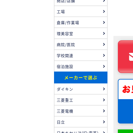
商店/店舗
工場
倉庫/作業場
理美容室
病院/医院
学校関連
宿泊施設
メーカーで選ぶ
ダイキン
三菱重工
三菱電機
日立
日本キヤリア(旧:東芝)