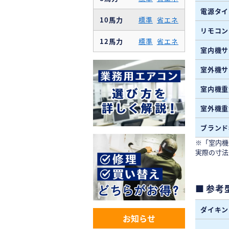
電源タイ
10馬力
標準
省エネ
リモコン
12馬力
標準
省エネ
室内機サ
室外機サ
室内機重
室外機重
ブランド
※「室内機
実際の寸法
参考
ダイキン
お知らせ