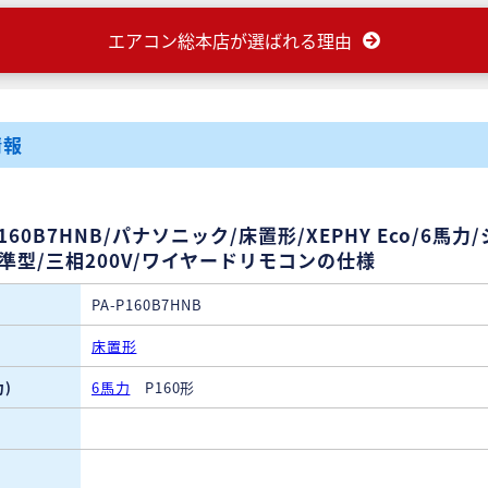
エアコン総本店が選ばれる理由
情報
P160B7HNB/パナソニック/床置形/XEPHY Eco/6馬力
標準型/三相200V/ワイヤードリモコンの仕様
PA-P160B7HNB
床置形
)
6馬力
P160形