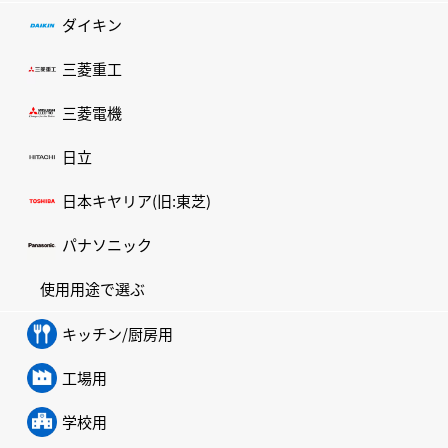
ダイキン
三菱重工
三菱電機
日立
日本キヤリア(旧:東芝)
パナソニック
使用用途で選ぶ
キッチン/厨房用
工場用
学校用