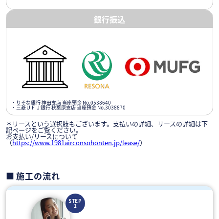
銀行振込
・りそな銀行 神田支店 当座預金 No.0538640
・三菱ＵＦＪ銀行 秋葉原支店 当座預金 No.3038870
＊リースという選択肢もございます。支払いの詳細、リースの詳細は下
記ページをご覧ください。
お支払い/リースについて
（
https://www.1981airconsohonten.jp/lease/
）
施工の流れ
STEP
1