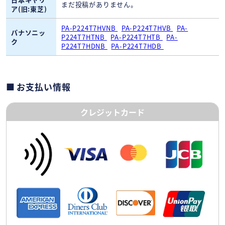
まだ投稿がありません。
ア(旧:東芝)
PA-P224T7HVNB
PA-P224T7HVB
PA-
パナソニッ
P224T7HTNB
PA-P224T7HTB
PA-
ク
P224T7HDNB
PA-P224T7HDB
お支払い情報
クレジットカード