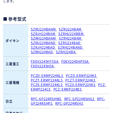
します。
参考型式
SZRU224BANM
SZRU224BAM
SZRJH224BAM
SZRHU224BBM
SZRH224BANM
SZRH224BAM
ダイキン
SZRU224BAND
SZRU224BAD
SZRJH224BAD
SZRH224BAND
SZRH224BAD
SZRH224BA
FDEV2245HT5SA
FDEV2245HP5SA
三菱重工
FDEV2245H5A
PCZD-ERMP224KL3
PCZD-ERMP224K3
PCZT-ERMP224KL3
PCZT-ERMP224K3
三菱電機
PCZX-ERMP224KL3
PCZX-ERMP224K3
PCZ-
ERMP224C3
PCZ-ERMP224B3
RPC-GP224RSHW2
RPC-GP224RSHG2
RPC-
日立
GP224RSHP2
RPC-GP224RSH3
日本キヤリ