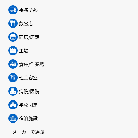
事務所系
飲食店
商店/店舗
工場
倉庫/作業場
理美容室
病院/医院
学校関連
宿泊施設
メーカーで選ぶ