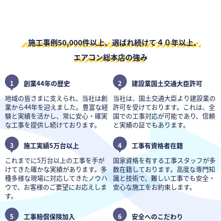
施工事例50,000件以上、選ばれ続けて４０年以上、
エアコン総本店の強み
1
創業44年の歴史
2
建設業国土交通大臣許可
地域の皆さまに支えられ、当社は創
当社は、国土交通大臣より建設業の
業から44年を迎えました。豊富な経
許可を受けております。これは、全
験と実績を活かし、常に安心・確実
国での工事対応が可能であり、信頼
な工事を提供し続けております。
と実績の証でもあります。
3
施工実績5万台以上
4
工事有資格者在籍
これまでに5万台以上の工事を手が
国家資格を有する工事スタッフが多
けてきた確かな実績があります。多
数在籍しております。高度な専門知
種多様な現場に対応してきたノウハ
識と技術で、難しい工事でも安全・
ウで、お客様のご要望にお応えしま
安心な施工をお約束します。
す。
5
工事賠償保険加入
6
安全へのこだわり