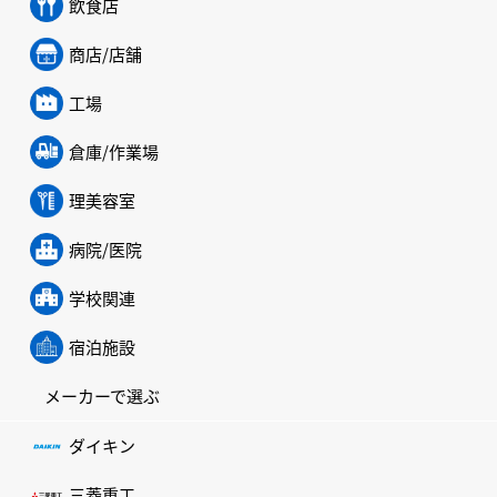
飲食店
商店/店舗
工場
倉庫/作業場
理美容室
病院/医院
学校関連
宿泊施設
メーカーで選ぶ
ダイキン
三菱重工