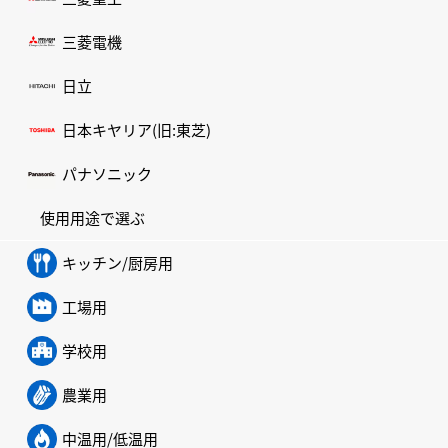
三菱電機
日立
日本キヤリア(旧:東芝)
パナソニック
使用用途で選ぶ
キッチン/厨房用
工場用
学校用
農業用
中温用/低温用