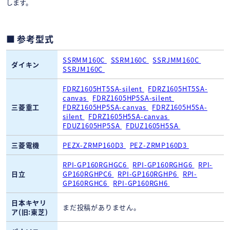
します。
参考型式
SSRMM160C
SSRM160C
SSRJMM160C
ダイキン
SSRJM160C
FDRZ1605HT5SA-silent
FDRZ1605HT5SA-
canvas
FDRZ1605HP5SA-silent
三菱重工
FDRZ1605HP5SA-canvas
FDRZ1605H5SA-
silent
FDRZ1605H5SA-canvas
FDUZ1605HP5SA
FDUZ1605H5SA
三菱電機
PEZX-ZRMP160D3
PEZ-ZRMP160D3
RPI-GP160RGHGC6
RPI-GP160RGHG6
RPI-
日立
GP160RGHPC6
RPI-GP160RGHP6
RPI-
GP160RGHC6
RPI-GP160RGH6
日本キヤリ
まだ投稿がありません。
ア(旧:東芝)