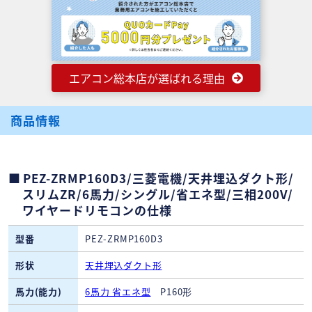
エアコン総本店が選ばれる理由
商品情報
PEZ-ZRMP160D3/三菱電機/天井埋込ダクト形/
スリムZR/6馬力/シングル/省エネ型/三相200V/
ワイヤードリモコンの仕様
型番
PEZ-ZRMP160D3
形状
天井埋込ダクト形
馬力(能力)
6馬力 省エネ型
P160形