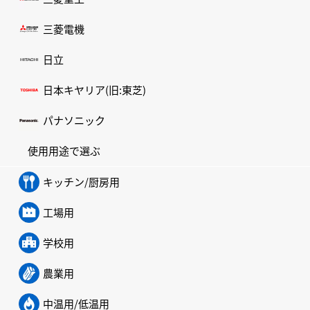
三菱電機
日立
日本キヤリア(旧:東芝)
パナソニック
使用用途で選ぶ
キッチン/厨房用
工場用
学校用
農業用
中温用/低温用