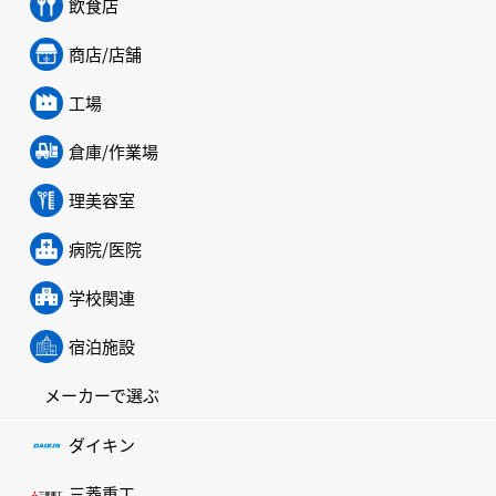
飲食店
商店/店舗
工場
倉庫/作業場
理美容室
病院/医院
学校関連
宿泊施設
メーカーで選ぶ
ダイキン
三菱重工