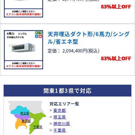
83％以上OFF
天井埋込ダクト形/6馬力/シング
ル/省エネ型
定価： 2,094,400円
(税込)
83％以上OFF
関東1都3県で対応
対応エリア一覧
>
東京都
埼玉県
>
埼玉県
東京都
>
神奈川県
千葉県
>
千葉県