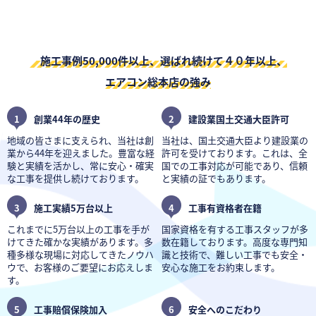
施工事例50,000件以上、選ばれ続けて４０年以上、
エアコン総本店の強み
1
創業44年の歴史
2
建設業国土交通大臣許可
地域の皆さまに支えられ、当社は創
当社は、国土交通大臣より建設業の
業から44年を迎えました。豊富な経
許可を受けております。これは、全
験と実績を活かし、常に安心・確実
国での工事対応が可能であり、信頼
な工事を提供し続けております。
と実績の証でもあります。
3
施工実績5万台以上
4
工事有資格者在籍
これまでに5万台以上の工事を手が
国家資格を有する工事スタッフが多
けてきた確かな実績があります。多
数在籍しております。高度な専門知
種多様な現場に対応してきたノウハ
識と技術で、難しい工事でも安全・
ウで、お客様のご要望にお応えしま
安心な施工をお約束します。
す。
5
工事賠償保険加入
6
安全へのこだわり