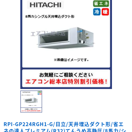
RPI-GP224RGH1-G/日立/天井埋込ダクト形/省エ
ネの達人プレミアム(R32)てんうめ高静圧/8馬力/シ