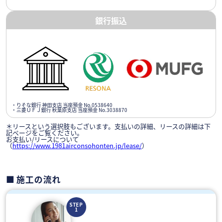
銀行振込
・りそな銀行 神田支店 当座預金 No.0538640
・三菱ＵＦＪ銀行 秋葉原支店 当座預金 No.3038870
＊リースという選択肢もございます。支払いの詳細、リースの詳細は下
記ページをご覧ください。
お支払い/リースについて
（
https://www.1981airconsohonten.jp/lease/
）
施工の流れ
STEP
1