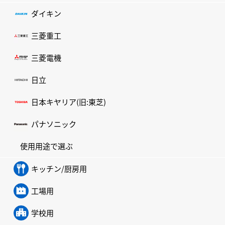
ダイキン
三菱重工
三菱電機
日立
日本キヤリア(旧:東芝)
パナソニック
使用用途で選ぶ
キッチン/厨房用
工場用
学校用