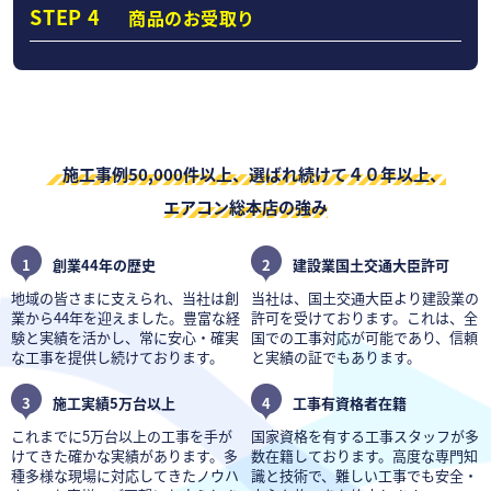
STEP 4
商品のお受取り
施工事例50,000件以上、選ばれ続けて４０年以上、
エアコン総本店の強み
1
創業44年の歴史
2
建設業国土交通大臣許可
地域の皆さまに支えられ、当社は創
当社は、国土交通大臣より建設業の
業から44年を迎えました。豊富な経
許可を受けております。これは、全
験と実績を活かし、常に安心・確実
国での工事対応が可能であり、信頼
な工事を提供し続けております。
と実績の証でもあります。
3
施工実績5万台以上
4
工事有資格者在籍
これまでに5万台以上の工事を手が
国家資格を有する工事スタッフが多
けてきた確かな実績があります。多
数在籍しております。高度な専門知
種多様な現場に対応してきたノウハ
識と技術で、難しい工事でも安全・