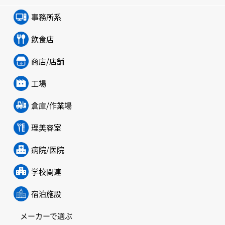
事務所系
飲食店
商店/店舗
工場
倉庫/作業場
理美容室
病院/医院
学校関連
宿泊施設
メーカーで選ぶ