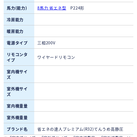
馬力(能力)
8馬力 省エネ型
P224形
冷房能力
暖房能力
電源タイプ
三相200V
リモコンタ
ワイヤードリモコン
イプ
室内機サイ
ズ
室外機サイ
ズ
室内機重量
室外機重量
ブランド名
省エネの達人プレミアム(R32)てんうめ高静圧