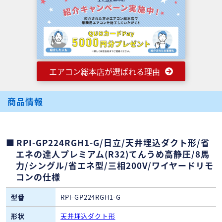
エアコン総本店が選ばれる理由
商品情報
RPI-GP224RGH1-G/日立/天井埋込ダクト形/省
エネの達人プレミアム(R32)てんうめ高静圧/8馬
力/シングル/省エネ型/三相200V/ワイヤードリモ
コンの仕様
型番
RPI-GP224RGH1-G
形状
天井埋込ダクト形