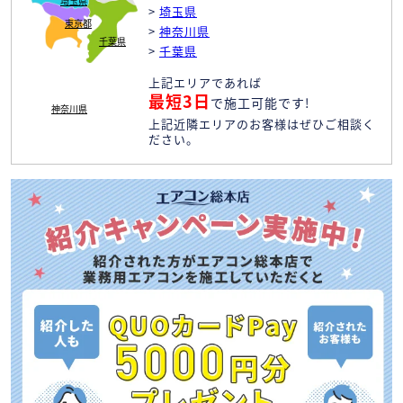
埼玉県
>
埼玉県
東京都
>
神奈川県
千葉県
>
千葉県
上記エリアであれば
最短3日
で施工可能です!
神奈川県
上記近隣エリアのお客様はぜひご相談く
ださい。