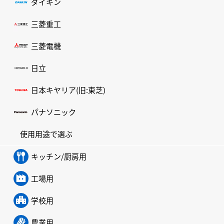
ダイキン
三菱重工
三菱電機
日立
日本キヤリア(旧:東芝)
パナソニック
使用用途で選ぶ
キッチン/厨房用
工場用
学校用
農業用