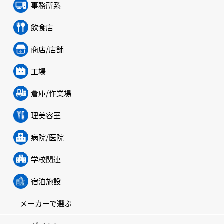
事務所系
飲食店
商店/店舗
工場
倉庫/作業場
理美容室
病院/医院
学校関連
宿泊施設
メーカーで選ぶ