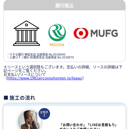
銀行振込
・りそな銀行 神田支店 当座預金 No.0538640
・三菱ＵＦＪ銀行 秋葉原支店 当座預金 No.3038870
＊リースという選択肢もございます。支払いの詳細、リースの詳細は下
記ページをご覧ください。
お支払い/リースについて
（
https://www.1981airconsohonten.jp/lease/
）
施工の流れ
STEP
1
「お問い合わせ」「LINEお見積もり」