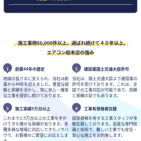
施工事例50,000件以上、選ばれ続けて４０年以上、
エアコン総本店の強み
1
創業44年の歴史
2
建設業国土交通大臣許可
地域の皆さまに支えられ、当社は創
当社は、国土交通大臣より建設業の
業から44年を迎えました。豊富な経
許可を受けております。これは、全
験と実績を活かし、常に安心・確実
国での工事対応が可能であり、信頼
な工事を提供し続けております。
と実績の証でもあります。
3
施工実績5万台以上
4
工事有資格者在籍
これまでに5万台以上の工事を手が
国家資格を有する工事スタッフが多
けてきた確かな実績があります。多
数在籍しております。高度な専門知
種多様な現場に対応してきたノウハ
識と技術で、難しい工事でも安全・
ウで、お客様のご要望にお応えしま
安心な施工をお約束します。
す。