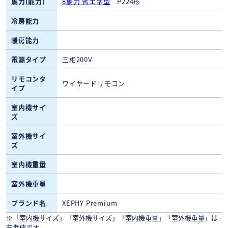
馬力(能力)
8馬力 省エネ型
P224形
冷房能力
暖房能力
電源タイプ
三相200V
リモコンタ
ワイヤードリモコン
イプ
室内機サイ
ズ
室外機サイ
ズ
室内機重量
室外機重量
ブランド名
XEPHY Premium
※「室内機サイズ」「室外機サイズ」「室内機重量」「室外機重量」は
参考値です。