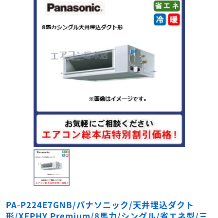
PA-P224E7GNB/パナソニック/天井埋込ダクト
形/XEPHY Premium/8馬力/シングル/省エネ型/三