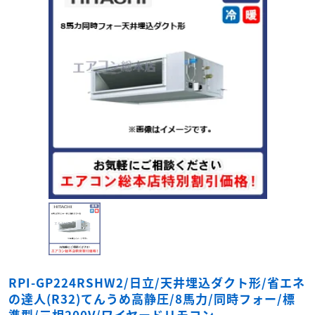
RPI-GP224RSHW2/日立/天井埋込ダクト形/省エネ
の達人(R32)てんうめ高静圧/8馬力/同時フォー/標
準型/三相200V/ワイヤードリモコン