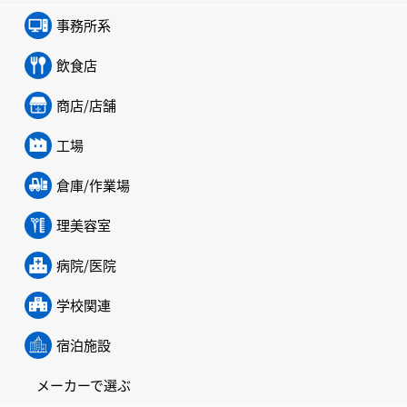
事務所系
飲食店
商店/店舗
工場
倉庫/作業場
理美容室
病院/医院
学校関連
宿泊施設
メーカーで選ぶ