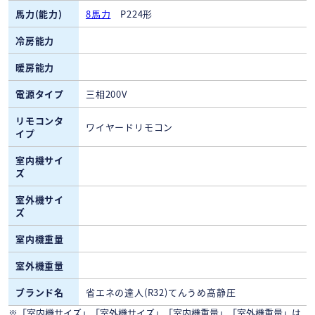
馬力(能力)
8馬力
P224形
冷房能力
暖房能力
電源タイプ
三相200V
リモコンタ
ワイヤードリモコン
イプ
室内機サイ
ズ
室外機サイ
ズ
室内機重量
室外機重量
ブランド名
省エネの達人(R32)てんうめ高静圧
※「室内機サイズ」「室外機サイズ」「室内機重量」「室外機重量」は