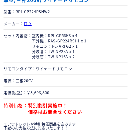
型番
RPI-GP224RSHW2
メーカー
日立
セット内容物
室内機：RPI-GP56K3 x 4
室外機：RAS-GP224RSH1 x 1
リモコン：PC-ARFG2 x 1
分岐管：TW-NP28A x 1
分岐管：TW-NP16A x 2
リモコンタイプ
ワイヤードリモコン
電源
三相200V
定価(税込)
￥3,693,800-
特別価格
特別割引実施中！
価格はお問合せください
※アウトレットや特別特価商品を含みます
下記のお支払方法に対応いたします！