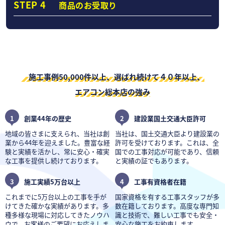
STEP 4
商品のお受取り
施工事例50,000件以上、選ばれ続けて４０年以上、
エアコン総本店の強み
1
創業44年の歴史
2
建設業国土交通大臣許可
地域の皆さまに支えられ、当社は創
当社は、国土交通大臣より建設業の
業から44年を迎えました。豊富な経
許可を受けております。これは、全
験と実績を活かし、常に安心・確実
国での工事対応が可能であり、信頼
な工事を提供し続けております。
と実績の証でもあります。
3
施工実績5万台以上
4
工事有資格者在籍
これまでに5万台以上の工事を手が
国家資格を有する工事スタッフが多
けてきた確かな実績があります。多
数在籍しております。高度な専門知
種多様な現場に対応してきたノウハ
識と技術で、難しい工事でも安全・
ウで、お客様のご要望にお応えしま
安心な施工をお約束します。