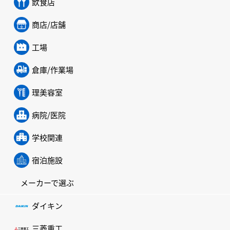
飲食店
商店/店舗
工場
倉庫/作業場
理美容室
病院/医院
学校関連
宿泊施設
メーカーで選ぶ
ダイキン
三菱重工