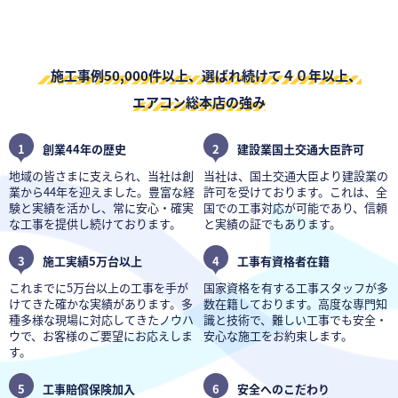
施工事例50,000件以上、選ばれ続けて４０年以上、
エアコン総本店の強み
1
創業44年の歴史
2
建設業国土交通大臣許可
地域の皆さまに支えられ、当社は創
当社は、国土交通大臣より建設業の
業から44年を迎えました。豊富な経
許可を受けております。これは、全
験と実績を活かし、常に安心・確実
国での工事対応が可能であり、信頼
な工事を提供し続けております。
と実績の証でもあります。
3
施工実績5万台以上
4
工事有資格者在籍
これまでに5万台以上の工事を手が
国家資格を有する工事スタッフが多
けてきた確かな実績があります。多
数在籍しております。高度な専門知
種多様な現場に対応してきたノウハ
識と技術で、難しい工事でも安全・
ウで、お客様のご要望にお応えしま
安心な施工をお約束します。
す。
5
工事賠償保険加入
6
安全へのこだわり