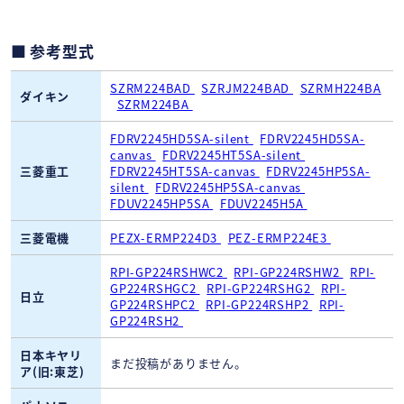
参考型式
SZRM224BAD
SZRJM224BAD
SZRMH224BA
ダイキン
SZRM224BA
FDRV2245HD5SA-silent
FDRV2245HD5SA-
canvas
FDRV2245HT5SA-silent
三菱重工
FDRV2245HT5SA-canvas
FDRV2245HP5SA-
silent
FDRV2245HP5SA-canvas
FDUV2245HP5SA
FDUV2245H5A
三菱電機
PEZX-ERMP224D3
PEZ-ERMP224E3
RPI-GP224RSHWC2
RPI-GP224RSHW2
RPI-
GP224RSHGC2
RPI-GP224RSHG2
RPI-
日立
GP224RSHPC2
RPI-GP224RSHP2
RPI-
GP224RSH2
日本キヤリ
まだ投稿がありません。
ア(旧:東芝)