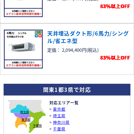
83％以上OFF
天井埋込ダクト形/6馬力/シング
ル/省エネ型
定価： 2,094,400円
(税込)
83％以上OFF
関東1都3県で対応
対応エリア一覧
>
東京都
埼玉県
>
埼玉県
東京都
>
神奈川県
千葉県
>
千葉県