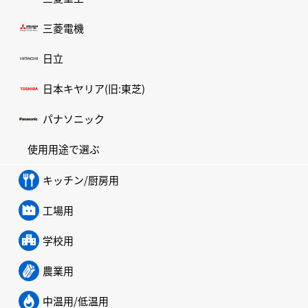
三菱電機
日立
日本キヤリア(旧:東芝)
パナソニック
使用用途で選ぶ
キッチン/厨房用
工場用
学校用
農業用
中温用/低温用