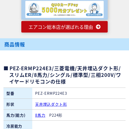
エアコン総本店が選ばれる理由
商品情報
PEZ-ERMP224E3/三菱電機/天井埋込ダクト形/
スリムER/8馬力/シングル/標準型/三相200V/ワ
イヤードリモコンの仕様
型番
PEZ-ERMP224E3
形状
天井埋込ダクト形
馬力(能力)
8馬力
P224形
冷房能力